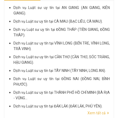
Dịch vụ Luật sư uy tín tại AN GIANG (AN GIANG, KIÊN
GIANG).
Dịch vụ Luật sư uy tín tại CÀ MAU (BẠC LIÊU, CÀ MAU).
Dịch vụ Luật sư uy tín tại ĐỒNG THÁP (TIỀN GIANG, ĐỒNG
THÁP).
Dịch vụ Luật sư uy tín tại VĨNH LONG (BẾN TRE, VĨNH LONG,
TRÀ VINH).
Dịch vụ Luật sư uy tín tại CẦN THƠ (CẦN THƠ, SÓC TRĂNG,
HẬU GIANG).
Dịch vụ Luật sư uy tín tại TÂY NINH (TÂY NINH, LONG AN).
Dịch vụ Luật sư uy tín tại ĐỒNG NAI (ĐỒNG NAI, BÌNH
PHƯỚC).
Dịch vụ Luật sư uy tín tại THÀNH PHỐ HỒ CHÍ MINH (BÀ RỊA
- VŨNG...
Dịch vụ Luật sư uy tín tại ĐẮK LẮK (ĐẮK LẮK, PHÚ YÊN).
Xem tất cả
Dịch vụ Luật sư uy tín tại LÂM ĐỒNG (LÂM ĐỒNG, ĐẮK