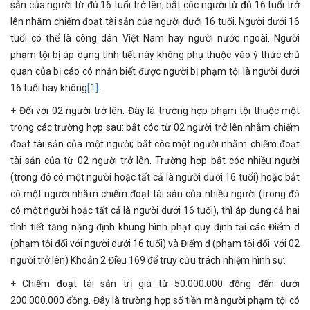
sản của người từ đủ 16 tuổi trở lên; bắt cóc người từ đủ 16 tuổi trở
lên nhằm chiếm đoạt tài sản của người dưới 16 tuổi. Người dưới 16
tuổi có thể là công dân Việt Nam hay người nước ngoài. Người
phạm tội bị áp dụng tình tiết này không phụ thuộc vào ý thức chủ
quan của bị cáo có nhận biết được người bị phạm tội là người dưới
16 tuổi hay không
[1]
.
+ Đối với 02 người trở lên. Đây là trường hợp phạm tội thuộc một
trong các trường hợp sau: bắt cóc từ 02 người trở lên nhằm chiếm
đoạt tài sản của một người; bắt cóc một người nhằm chiếm đoạt
tài sản của từ 02 người trở lên. Trường hợp bắt cóc nhiều người
(trong đó có một người hoặc tất cả là người dưới 16 tuổi) hoặc bắt
có một người nhằm chiếm đoạt tài sản của nhiều người (trong đó
có một người hoặc tất cả là người dưới 16 tuổi), thì áp dụng cả hai
tình tiết tăng nặng định khung hình phạt quy định tại các Điểm d
(phạm tội đối với người dưới 16 tuổi) và Điểm đ (phạm tội đối với 02
người trở lên) Khoản 2 Điều 169 để truy cứu trách nhiệm hình sự.
+ Chiếm đoạt tài sản trị giá từ 50.000.000 đồng đến dưới
200.000.000 đồng. Đây là trường hợp số tiền mà người phạm tội có