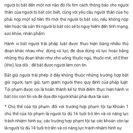
người bị bắt đến một nơi nào đó rồi tìm cách thông báo cho người
thân của người bị bắt cóc biết, cùng với yêu cầu người thân của họ
phải nộp một số tiền thì mới thả người bị bắt cóc, nếu không nộp
tiền hoặc tài sản thì người bị bắt cóc sẽ bị nguy hiểm đến tính mạng,
sức khỏe, nhân phẩm.
Hành vi bắt người trái pháp luật được thực hiện bằng nhiều thủ
đoạn khác nhau như: dùng vũ lực, đe dọa dùng vũ lực hoặc bằng
những thủ đoạn khác như cho uống thuốc ngủ, thuốc mê, xịt Ether
(ête), lừa dối... để bắt được người làm con tin.
Bắt giữ người trái phép ở đây không thuộc những trường hợp bắt
giữ người, tạm giữ, tạm giam người theo quy định của pháp luật.
Tội phạm được coi là hoàn thành kể từ thời điểm thực hiện hành vi
bắt cóc con tin và đe dọa đòi người khác phải đưa tài sản.
* Chủ thể của tội phạm: đối với trường hợp phạm tội tại Khoản 1
chủ thể của tội phạm là người từ đủ 16 tuổi trở lên và có năng lực
trách nhiệm hình sự, các trường hợp phạm tội tại các khoản còn lại
là người từ đủ 14 tuổi trở lên và có năng lực trách nhiệm hình sự.