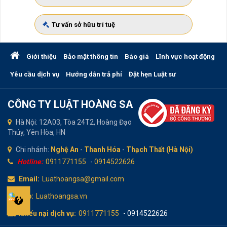
Tư vấn sở hữu trí tuệ
Giới thiệu
Bảo mật thông tin
Báo giá
Lĩnh vực hoạt động
Yêu cầu dịch vụ
Hướng dẫn trả phí
Đặt hẹn Luật sư
CÔNG TY LUẬT HOÀNG SA
Hà Nội: 12A03, Tòa 24T2, Hoàng Đạo
Thúy, Yên Hòa, HN
Chi nhánh:
Nghệ An
-
Thanh Hóa
-
Thạch Thất (Hà Nội)
Hotline:
0911771155
-
0914522626
Email:
Luathoangsa@gmail.com
Web:
Luathoangsa.vn
Khiếu nại dịch vụ:
0911771155
- 0914522626