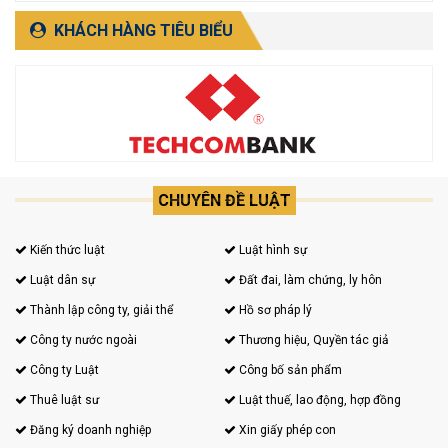
NÔNG, BÌNH THUẬN).
KHÁCH HÀNG TIÊU BIỂU
CHUYÊN ĐỀ LUẬT
Kiến thức luật
Luật hình sự
Luật dân sự
Đất đai, làm chứng, ly hôn
Thành lập công ty, giải thể
Hồ sơ pháp lý
Công ty nước ngoài
Thương hiệu, Quyền tác giả
Công ty Luật
Công bố sản phẩm
Thuê luật sư
Luật thuế, lao động, hợp đồng
Đăng ký doanh nghiệp
Xin giấy phép con