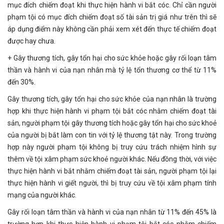
mục đích chiếm đoạt khi thực hiện hành vi bắt cóc. Chỉ cần người
phạm tội có mục đích chiếm đoạt số tài sản trị giá như trên thì sẽ
áp dụng điểm này không cần phải xem xét đến thực tế chiếm đoạt
được hay chưa.
+ Gây thương tích, gây tổn hại cho sức khỏe hoặc gây rối loạn tâm
thần và hành vi của nạn nhân mà tỷ lệ tổn thương cơ thể từ 11%
đến 30%.
Gây thương tích, gây tổn hại cho sức khỏe của nạn nhân là trường
hợp khi thực hiện hành vi phạm tội bắt cóc nhằm chiếm đoạt tài
sản, người phạm tội gây thương tích hoặc gây tổn hại cho sức khoẻ
của người bị bắt làm con tin với tỷ lệ thương tật này. Trong trường
hợp này người phạm tội không bị truy cứu trách nhiệm hình sự
thêm về tội xâm phạm sức khoẻ người khác. Nếu đồng thời, với việc
thực hiện hành vi bắt nhằm chiếm đoạt tài sản, người phạm tội lại
thực hiện hành vi giết người, thì bị truy cứu về tội xâm phạm tính
mạng của người khác.
Gây rối loạn tâm thần và hành vi của nạn nhân từ 11% đến 45% là
trường hợp khi thực hiện hành vi phạm tội bắt cóc nhằm chiếm