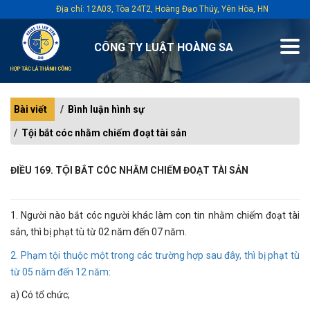
Địa chỉ: 12A03, Tòa 24T2, Hoàng Đạo Thúy, Yên Hòa, HN
CÔNG TY LUẬT HOÀNG SA
Bài viết
Bình luận hình sự
Tội bắt cóc nhằm chiếm đoạt tài sản
ĐIỀU 169. TỘI BẮT CÓC NHẰM CHIẾM ĐOẠT TÀI SẢN
1. Người nào bắt cóc người khác làm con tin nhằm chiếm đoạt tài
sản, thì bị phạt tù từ 02 năm đến 07 năm.
2. Phạm tội thuộc một trong các trường hợp sau đây, thì bị phạt tù
từ 05 năm đến 12 năm
:
a) Có tổ chức;