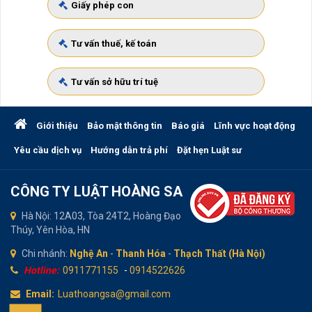
Giấy phép con
Tư vấn thuế, kế toán
Tư vấn sở hữu trí tuệ
Giới thiệu
Bảo mật thông tin
Báo giá
Lĩnh vực hoạt động
Yêu cầu dịch vụ
Hướng dẫn trả phí
Đặt hẹn Luật sư
CÔNG TY LUẬT HOÀNG SA
Hà Nội: 12A03, Tòa 24T2, Hoàng Đạo
Thúy, Yên Hòa, HN
Chi nhánh:
Nghệ An
-
Thanh Hóa
-
Thạch Thất (Hà Nội)
Hotline:
0911771155
-
0914522626
Email:
Luathoangsa@gmail.com