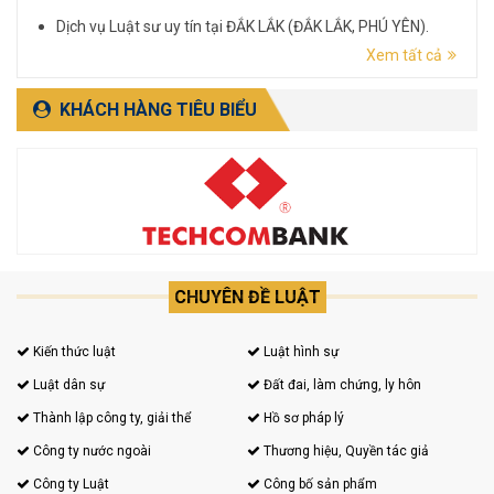
Dịch vụ Luật sư uy tín tại ĐẮK LẮK (ĐẮK LẮK, PHÚ YÊN).
Xem tất cả
Dịch vụ Luật sư uy tín tại LÂM ĐỒNG (LÂM ĐỒNG, ĐẮK
NÔNG, BÌNH THUẬN).
KHÁCH HÀNG TIÊU BIỂU
CHUYÊN ĐỀ LUẬT
Kiến thức luật
Luật hình sự
Luật dân sự
Đất đai, làm chứng, ly hôn
Thành lập công ty, giải thể
Hồ sơ pháp lý
Công ty nước ngoài
Thương hiệu, Quyền tác giả
Công ty Luật
Công bố sản phẩm