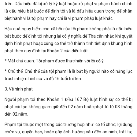
trên. Dấu hiệu đã bị xử lý kỷ luật hoặc xử phạt vi phạm hành chính
là dấu hiệu bắt buộc để định tội và là dấu hiệu quan trọng để phân
biệt hành vi là tội phạm hay chỉ là vi phạm pháp luật khác.
Hậu quả nguy hiểm cho xã hội của tội phạm không phải là dấu hiệu
bắt buộc để định tội nhưng lại có ý nghĩa để Tòa cân nhắc khi quyết
định hình phạt hoặc cũng có thể trở thành tình tiết định khung hình
phạt theo quy định tại Khoản 2 của điều luật.
* Mặt chủ quan: Tội phạm được thực hiện với lỗi cố ý.
* Chủ thể: Chủ thể của tội phạm là là bất kỳ người nào có năng lực
trách nhiệm hình sự và đủ 16 tuổi trở lên.
3. Về hình phạt
Người phạm tội theo Khoản 1 Điều 167 Bộ luật hình sự có thể bị
phạt cải tạo không giam giữ đến 02 năm hoặc phạt tù từ 03 tháng
đến 02 năm.
Phạm tội thuộc một trong các trường hợp như: có tổ chức; lợi dụng
chức vụ, quyền hạn; hoặc gây ảnh hưởng xấu đến an ninh, trật tự,