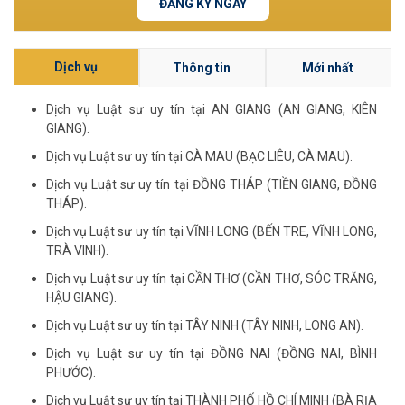
ĐĂNG KÝ NGAY
Dịch vụ
Thông tin
Mới nhất
Dịch vụ Luật sư uy tín tại AN GIANG (AN GIANG, KIÊN
GIANG).
Dịch vụ Luật sư uy tín tại CÀ MAU (BẠC LIÊU, CÀ MAU).
Dịch vụ Luật sư uy tín tại ĐỒNG THÁP (TIỀN GIANG, ĐỒNG
THÁP).
Dịch vụ Luật sư uy tín tại VĨNH LONG (BẾN TRE, VĨNH LONG,
TRÀ VINH).
Dịch vụ Luật sư uy tín tại CẦN THƠ (CẦN THƠ, SÓC TRĂNG,
HẬU GIANG).
Dịch vụ Luật sư uy tín tại TÂY NINH (TÂY NINH, LONG AN).
Dịch vụ Luật sư uy tín tại ĐỒNG NAI (ĐỒNG NAI, BÌNH
PHƯỚC).
Dịch vụ Luật sư uy tín tại THÀNH PHỐ HỒ CHÍ MINH (BÀ RỊA