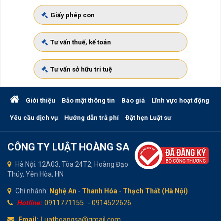
Giấy phép con
Tư vấn thuế, kế toán
Tư vấn sở hữu trí tuệ
Giới thiệu
Bảo mật thông tin
Báo giá
Lĩnh vực hoạt động
Yêu cầu dịch vụ
Hướng dẫn trả phí
Đặt hẹn Luật sư
CÔNG TY LUẬT HOÀNG SA
Hà Nội: 12A03, Tòa 24T2, Hoàng Đạo
Thúy, Yên Hòa, HN
Chi nhánh:
Nghệ An
-
Thanh Hóa
-
Thạch Thất (Hà Nội)
Hotline:
0911771155
-
0914522626
Email:
Luathoangsa@gmail.com