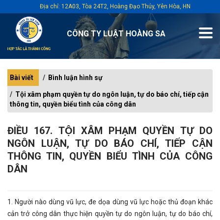
Địa chỉ: 12A03, Tòa 24T2, Hoàng Đạo Thúy, Yên Hòa, HN
CÔNG TY LUẬT HOÀNG SA
Bài viết
Bình luận hình sự
Tội xâm phạm quyền tự do ngôn luận, tự do báo chí, tiếp cận
thông tin, quyền biểu tình của công dân
ĐIỀU 167. TỘI XÂM PHẠM QUYỀN TỰ DO
NGÔN LUẬN, TỰ DO BÁO CHÍ, TIẾP CẬN
THÔNG TIN, QUYỀN BIỂU TÌNH CỦA CÔNG
DÂN
1. Người nào dùng vũ lực, đe dọa dùng vũ lực hoặc thủ đoạn khác
cản trở công dân thực hiện quyền tự do ngôn luận, tự do báo chí,