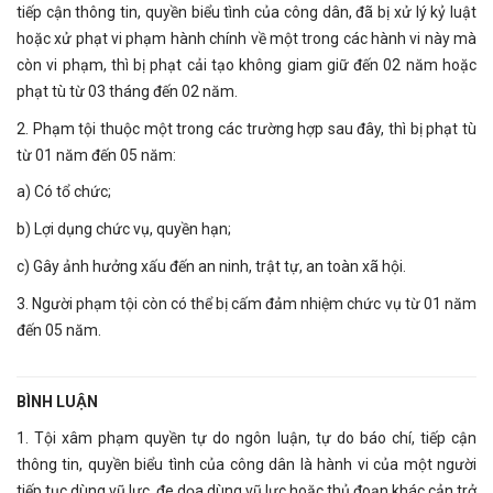
tiếp cận thông tin, quyền biểu tình của công dân, đã bị xử lý kỷ luật
hoặc xử phạt vi phạm hành chính về một trong các hành vi này mà
còn vi phạm, thì bị phạt cải tạo không giam giữ đến 02 năm hoặc
phạt tù từ 03 tháng đến 02 năm.
2. Phạm tội thuộc một trong các trường hợp sau đây, thì bị phạt tù
từ 01 năm đến 05 năm:
a) Có tổ chức;
b) Lợi dụng chức vụ, quyền hạn;
c) Gây ảnh hưởng xấu đến an ninh, trật tự, an toàn xã hội.
3. Người phạm tội còn có thể bị cấm đảm nhiệm chức vụ từ 01 năm
đến 05 năm.
BÌNH LUẬN
1. Tội xâm phạm quyền tự do ngôn luận, tự do báo chí, tiếp cận
thông tin, quyền biểu tình của công dân là hành vi của một người
tiếp tục dùng vũ lực, đe dọa dùng vũ lực hoặc thủ đoạn khác cản trở