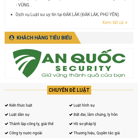
- VŨNG...
Dịch vụ Luật sư uy tín tại ĐẮK LẮK (ĐẮK LẮK, PHÚ YÊN).
Xem tất cả
Dịch vụ Luật sư uy tín tại LÂM ĐỒNG (LÂM ĐỒNG, ĐẮK
NÔNG, BÌNH THUẬN).
KHÁCH HÀNG TIÊU BIỂU
CHUYÊN ĐỀ LUẬT
Kiến thức luật
Luật hình sự
Luật dân sự
Đất đai, làm chứng, ly hôn
Thành lập công ty, giải thể
Hồ sơ pháp lý
Công ty nước ngoài
Thương hiệu, Quyền tác giả