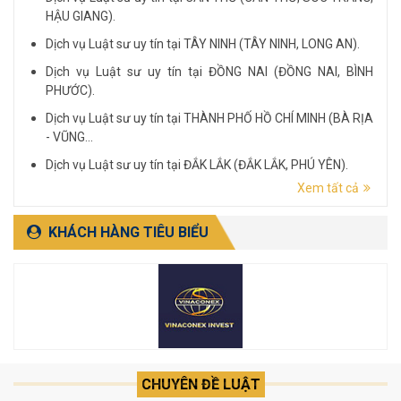
HẬU GIANG).
Dịch vụ Luật sư uy tín tại TÂY NINH (TÂY NINH, LONG AN).
Dịch vụ Luật sư uy tín tại ĐỒNG NAI (ĐỒNG NAI, BÌNH
PHƯỚC).
Dịch vụ Luật sư uy tín tại THÀNH PHỐ HỒ CHÍ MINH (BÀ RỊA
- VŨNG...
Dịch vụ Luật sư uy tín tại ĐẮK LẮK (ĐẮK LẮK, PHÚ YÊN).
Xem tất cả
Dịch vụ Luật sư uy tín tại LÂM ĐỒNG (LÂM ĐỒNG, ĐẮK
NÔNG, BÌNH THUẬN).
KHÁCH HÀNG TIÊU BIỂU
CHUYÊN ĐỀ LUẬT