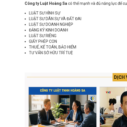
Công ty Luật Hoàng Sa
có thế mạnh và đủ năng lực để cun
LUẬT SƯ HÌNH SỰ
LUẬT SƯ DÂN SỰ VÀ ĐẤT ĐAI
LUẬT SƯ DOANH NGHIỆP
ĐĂNG KÝ KINH DOANH
LUẬT SƯ RIÊNG
GIẤY PHÉP CON
THUẾ, KẾ TOÁN, BẢO HIỂM
TƯ VẤN SỞ HỮU TRÍ TUỆ
DỊCH 