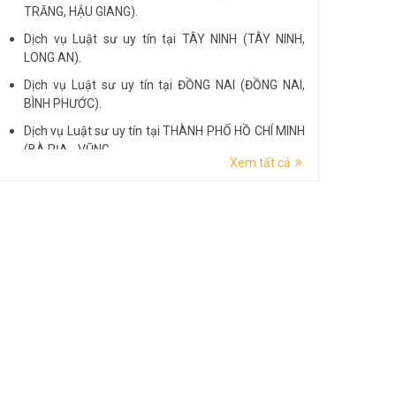
TRĂNG, HẬU GIANG).
Dịch vụ Luật sư uy tín tại TÂY NINH (TÂY NINH,
LONG AN).
Dịch vụ Luật sư uy tín tại ĐỒNG NAI (ĐỒNG NAI,
BÌNH PHƯỚC).
Dịch vụ Luật sư uy tín tại THÀNH PHỐ HỒ CHÍ MINH
(BÀ RỊA - VŨNG...
Xem tất cả
Dịch vụ Luật sư uy tín tại ĐẮK LẮK (ĐẮK LẮK, PHÚ
YÊN).
Dịch vụ Luật sư uy tín tại LÂM ĐỒNG (LÂM ĐỒNG,
ĐẮK NÔNG, BÌNH THUẬN).