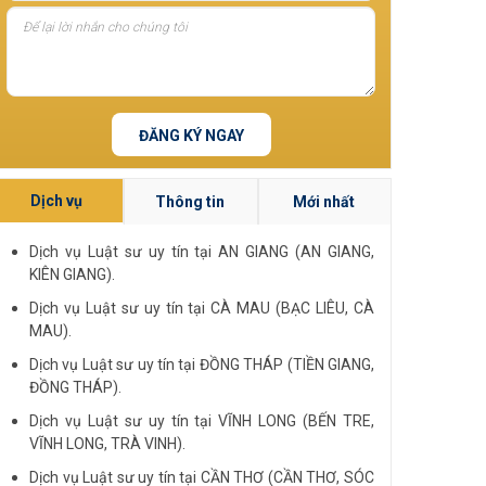
ĐĂNG KÝ NGAY
Dịch vụ
Thông tin
Mới nhất
Dịch vụ Luật sư uy tín tại AN GIANG (AN GIANG,
KIÊN GIANG).
Dịch vụ Luật sư uy tín tại CÀ MAU (BẠC LIÊU, CÀ
MAU).
Dịch vụ Luật sư uy tín tại ĐỒNG THÁP (TIỀN GIANG,
ĐỒNG THÁP).
Dịch vụ Luật sư uy tín tại VĨNH LONG (BẾN TRE,
VĨNH LONG, TRÀ VINH).
Dịch vụ Luật sư uy tín tại CẦN THƠ (CẦN THƠ, SÓC