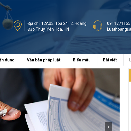
Địa chỉ: 12A03, Tòa 24T2, Hoàng
0911771155
Đạo Thúy, Yên Hòa, HN
Luathoangs
ển dụng
Văn bản pháp luật
Biểu mẫu
Bài viết