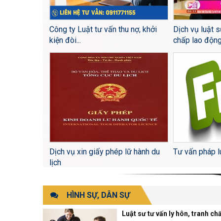
Công ty Luật tư vấn thu nợ, khởi
Dịch vụ luật s
kiện đòi...
chấp lao độn
Dịch vụ xin giấy phép lữ hành du
Tư vấn pháp l
lịch
HÌNH SỰ, DÂN SỰ
Luật sư tư vấn ly hôn, tranh ch