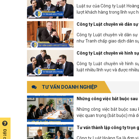
Luật sư của Công ty Luật Hoàng
lượt khách hàng trong lĩnh vực hô
Công ty Luật chuyên về dân sự
Công ty Luật chuyên về dân sự 
như Tranh chấp giao dịch dân sự, 
Công ty Luật chuyên về hình sự
Công ty Luật chuyên về hình s
luật nhiều lĩnh vực và được nhiều
TƯ VẤN DOANH NGHIỆP
Những công việc bắt buộc sau k
Những công việc bắt buộc sau k
việc quan trọng (bắt buộc) mà d
Tư vấn thành lập công ty trọn g
Công ty Luật Hoàng Sa là đơn vị