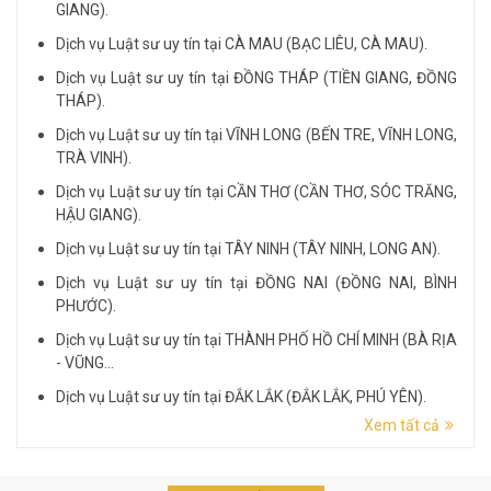
GIANG).
Dịch vụ Luật sư uy tín tại CÀ MAU (BẠC LIÊU, CÀ MAU).
Dịch vụ Luật sư uy tín tại ĐỒNG THÁP (TIỀN GIANG, ĐỒNG
THÁP).
Dịch vụ Luật sư uy tín tại VĨNH LONG (BẾN TRE, VĨNH LONG,
TRÀ VINH).
Dịch vụ Luật sư uy tín tại CẦN THƠ (CẦN THƠ, SÓC TRĂNG,
HẬU GIANG).
Dịch vụ Luật sư uy tín tại TÂY NINH (TÂY NINH, LONG AN).
Dịch vụ Luật sư uy tín tại ĐỒNG NAI (ĐỒNG NAI, BÌNH
PHƯỚC).
Dịch vụ Luật sư uy tín tại THÀNH PHỐ HỒ CHÍ MINH (BÀ RỊA
- VŨNG...
Dịch vụ Luật sư uy tín tại ĐẮK LẮK (ĐẮK LẮK, PHÚ YÊN).
Xem tất cả
Dịch vụ Luật sư uy tín tại LÂM ĐỒNG (LÂM ĐỒNG, ĐẮK
NÔNG, BÌNH THUẬN).