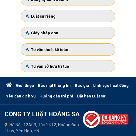
Luật sư riêng
Giấy phép con
Tư vấn thuế, kế toán
Tư vấn sở hữu trí tuệ
Giới thiệu
Bảo mật thông tin
Báo giá
Lĩnh vực hoạt động
Yêu cầu dịch vụ
Hướng dẫn trả phí
Đặt hẹn Luật sư
CÔNG TY LUẬT HOÀNG SA
Hà Nội: 12A03, Tòa 24T2, Hoàng Đạo
Thúy, Yên Hòa, HN