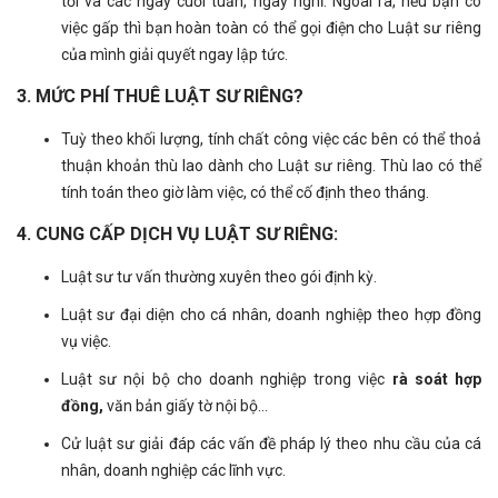
tối và các ngày cuối tuần, ngày nghỉ. Ngoài ra, nếu bạn có
việc gấp thì bạn hoàn toàn có thể gọi điện cho Luật sư riêng
của mình giải quyết ngay lập tức.
3. MỨC PHÍ THUÊ LUẬT SƯ RIÊNG?
Tuỳ theo khối lượng, tính chất công việc các bên có thể thoả
thuận khoản thù lao dành cho Luật sư riêng. Thù lao có thể
tính toán theo giờ làm việc, có thể cố định theo tháng.
4. CUNG CẤP DỊCH VỤ LUẬT SƯ RIÊNG:
Luật sư tư vấn thường xuyên theo gói định kỳ.
Luật sư đại diện cho cá nhân, doanh nghiệp theo hợp đồng
vụ việc.
Luật sư nội bộ cho doanh nghiệp trong việc
rà soát hợp
đồng,
văn bản giấy tờ nội bộ...
Cử luật sư giải đáp các vấn đề pháp lý theo nhu cầu của cá
nhân, doanh nghiệp các lĩnh vực.