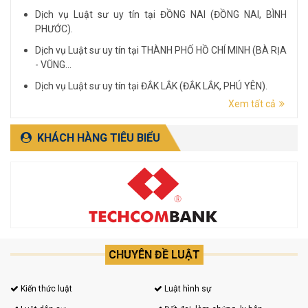
Dịch vụ Luật sư uy tín tại ĐỒNG NAI (ĐỒNG NAI, BÌNH
PHƯỚC).
Dịch vụ Luật sư uy tín tại THÀNH PHỐ HỒ CHÍ MINH (BÀ RỊA
- VŨNG...
Dịch vụ Luật sư uy tín tại ĐẮK LẮK (ĐẮK LẮK, PHÚ YÊN).
Xem tất cả
Dịch vụ Luật sư uy tín tại LÂM ĐỒNG (LÂM ĐỒNG, ĐẮK
NÔNG, BÌNH THUẬN).
KHÁCH HÀNG TIÊU BIỂU
CHUYÊN ĐỀ LUẬT
Kiến thức luật
Luật hình sự