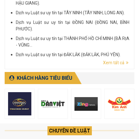
HẬU GIANG).
Dịch vụ Luật sư uy tín tại TÂY NINH (TÂY NINH, LONG AN).
Dịch vụ Luật sư uy tín tại ĐỒNG NAI (ĐỒNG NAI, BÌNH
PHƯỚC).
Dịch vụ Luật sư uy tín tại THÀNH PHỐ HỒ CHÍ MINH (BÀ RỊA
- VŨNG...
Dịch vụ Luật sư uy tín tại ĐẮK LẮK (ĐẮK LẮK, PHÚ YÊN).
Xem tất cả
Dịch vụ Luật sư uy tín tại LÂM ĐỒNG (LÂM ĐỒNG, ĐẮK
NÔNG, BÌNH THUẬN).
KHÁCH HÀNG TIÊU BIỂU
CHUYÊN ĐỀ LUẬT