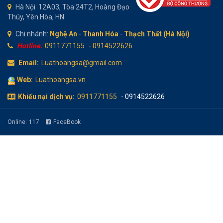
Hà Nội: 12A03, Tòa 24T2, Hoàng Đạo
Thúy, Yên Hòa, HN
Chi nhánh:
Nghệ An
-
Thanh Hóa
-
Thạch Thất (Hà Nội)
Hotline:
0911771155
-
0914522626
Email:
Luathoangsa@gmail.com
Web:
Luathoangsa.vn
Khiếu nại dịch vụ:
0911771155
- 0914522626
Online:
117
FaceBook