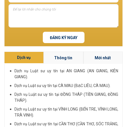
ĐĂNG KÝ NGAY
Dịch vụ
Thông tin
Mới nhất
Dịch vụ Luật sư uy tín tại AN GIANG (AN GIANG, KIÊN
GIANG).
Dịch vụ Luật sư uy tín tại CÀ MAU (BẠC LIÊU, CÀ MAU).
Dịch vụ Luật sư uy tín tại ĐỒNG THÁP (TIỀN GIANG, ĐỒNG
THÁP).
Dịch vụ Luật sư uy tín tại VĨNH LONG (BẾN TRE, VĨNH LONG,
TRÀ VINH).
Dịch vụ Luật sư uy tín tại CẦN THƠ (CẦN THƠ, SÓC TRĂNG,