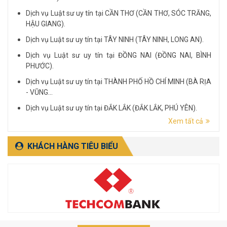
Dịch vụ Luật sư uy tín tại CẦN THƠ (CẦN THƠ, SÓC TRĂNG,
HẬU GIANG).
Dịch vụ Luật sư uy tín tại TÂY NINH (TÂY NINH, LONG AN).
Dịch vụ Luật sư uy tín tại ĐỒNG NAI (ĐỒNG NAI, BÌNH
PHƯỚC).
Dịch vụ Luật sư uy tín tại THÀNH PHỐ HỒ CHÍ MINH (BÀ RỊA
- VŨNG...
Dịch vụ Luật sư uy tín tại ĐẮK LẮK (ĐẮK LẮK, PHÚ YÊN).
Xem tất cả
Dịch vụ Luật sư uy tín tại LÂM ĐỒNG (LÂM ĐỒNG, ĐẮK
NÔNG, BÌNH THUẬN).
KHÁCH HÀNG TIÊU BIỂU