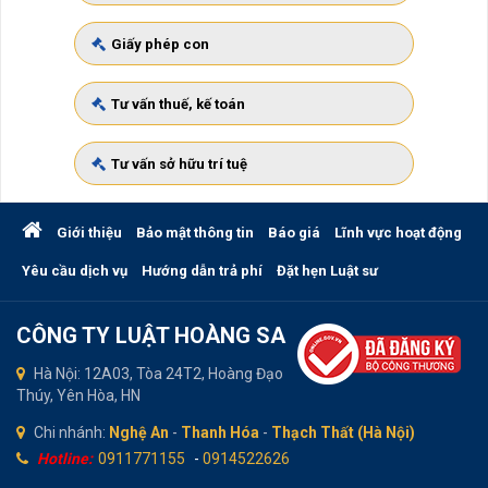
Giấy phép con
Tư vấn thuế, kế toán
Tư vấn sở hữu trí tuệ
Giới thiệu
Bảo mật thông tin
Báo giá
Lĩnh vực hoạt động
Yêu cầu dịch vụ
Hướng dẫn trả phí
Đặt hẹn Luật sư
CÔNG TY LUẬT HOÀNG SA
Hà Nội: 12A03, Tòa 24T2, Hoàng Đạo
Thúy, Yên Hòa, HN
Chi nhánh:
Nghệ An
-
Thanh Hóa
-
Thạch Thất (Hà Nội)
Hotline:
0911771155
-
0914522626