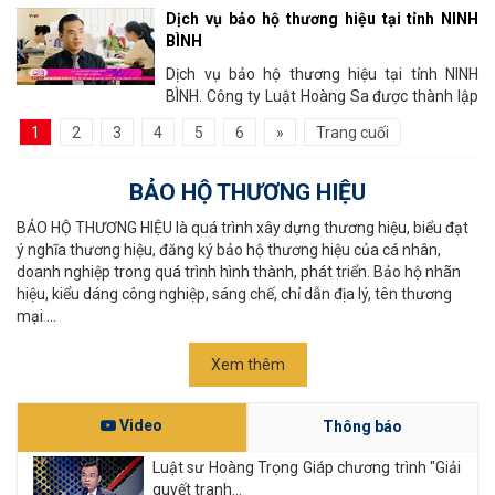
hoạt động tư vấn pháp lý từ năm 2009 tại thủ
Dịch vụ bảo hộ thương hiệu tại tỉnh NINH
đô Hà Nội. Chúng...
BÌNH
Dịch vụ bảo hộ thương hiệu tại tỉnh NINH
BÌNH. Công ty Luật Hoàng Sa được thành lập
và hoạt động tư vấn pháp lý từ năm 2009 tại
1
2
3
4
5
6
»
Trang cuối
thủ đô Hà...
BẢO HỘ THƯƠNG HIỆU
BẢO HỘ THƯƠNG HIỆU là quá trình xây dựng thương hiệu, biểu đạt
ý nghĩa thương hiệu, đăng ký bảo hộ thương hiệu của cá nhân,
doanh nghiệp trong quá trình hình thành, phát triển. Bảo hộ nhãn
hiệu, kiểu dáng công nghiệp, sáng chế, chỉ dẫn địa lý, tên thương
mại ...
Xem thêm
Video
Thông báo
Luật sư Hoàng Trọng Giáp chương trình "Giải
quyết tranh...