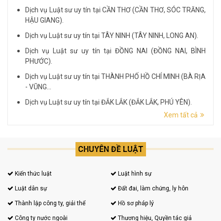
Dịch vụ Luật sư uy tín tại CẦN THƠ (CẦN THƠ, SÓC TRĂNG,
HẬU GIANG).
Dịch vụ Luật sư uy tín tại TÂY NINH (TÂY NINH, LONG AN).
Dịch vụ Luật sư uy tín tại ĐỒNG NAI (ĐỒNG NAI, BÌNH
PHƯỚC).
Dịch vụ Luật sư uy tín tại THÀNH PHỐ HỒ CHÍ MINH (BÀ RỊA
- VŨNG...
Dịch vụ Luật sư uy tín tại ĐẮK LẮK (ĐẮK LẮK, PHÚ YÊN).
Xem tất cả
Dịch vụ Luật sư uy tín tại LÂM ĐỒNG (LÂM ĐỒNG, ĐẮK
NÔNG, BÌNH THUẬN).
CHUYÊN ĐỀ LUẬT
Kiến thức luật
Luật hình sự
Luật dân sự
Đất đai, làm chứng, ly hôn
Thành lập công ty, giải thể
Hồ sơ pháp lý
Công ty nước ngoài
Thương hiệu, Quyền tác giả