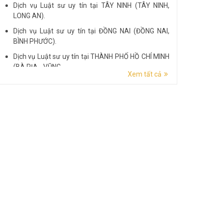
Dịch vụ Luật sư uy tín tại TÂY NINH (TÂY NINH,
LONG AN).
Dịch vụ Luật sư uy tín tại ĐỒNG NAI (ĐỒNG NAI,
BÌNH PHƯỚC).
Dịch vụ Luật sư uy tín tại THÀNH PHỐ HỒ CHÍ MINH
(BÀ RỊA - VŨNG...
Xem tất cả
Dịch vụ Luật sư uy tín tại ĐẮK LẮK (ĐẮK LẮK, PHÚ
YÊN).
Dịch vụ Luật sư uy tín tại LÂM ĐỒNG (LÂM ĐỒNG,
ĐẮK NÔNG, BÌNH THUẬN).