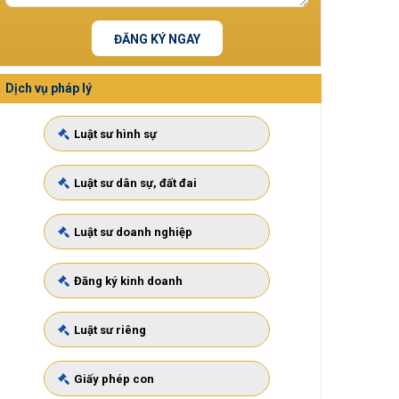
ĐĂNG KÝ NGAY
Dịch vụ pháp lý
Luật sư hình sự
Luật sư dân sự, đất đai
Luật sư doanh nghiệp
Đăng ký kinh doanh
Luật sư riêng
Giấy phép con