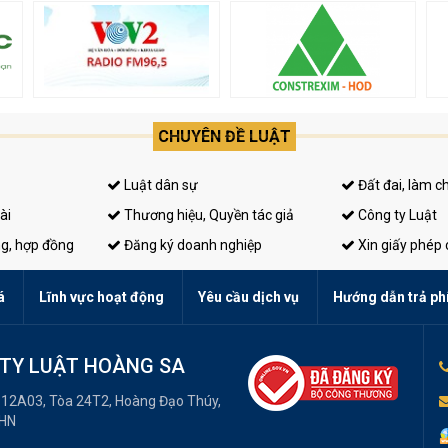
CHUYÊN ĐỀ LUẬT
Luật dân sự
Đất đai, làm c
ài
Thương hiệu, Quyền tác giả
Công ty Luật
ng, hợp đồng
Đăng ký doanh nghiệp
Xin giấy phép
á
Lĩnh vực hoạt động
Yêu cầu dịch vụ
Hướng dẫn trả ph
TY LUẬT HOÀNG SA
 12A03, Tòa 24T2, Hoàng Đạo Thúy,
 HN