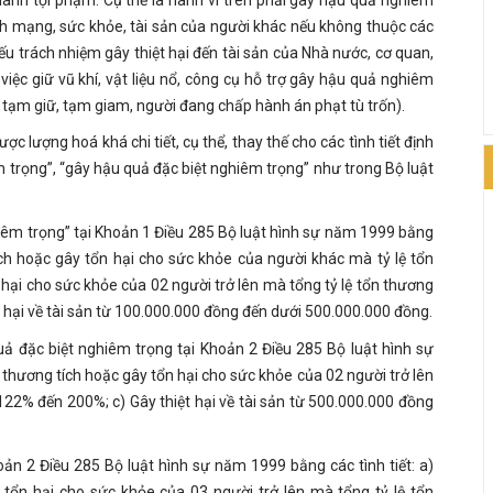
tính mạng, sức khỏe, tài sản của người khác nếu không thuộc các
hiếu trách nhiệm gây thiệt hại đến tài sản của Nhà nước, cơ quan,
việc giữ vũ khí, vật liệu nổ, công cụ hỗ trợ gây hậu quả nghiêm
bị tạm giữ, tạm giam, người đang chấp hành án phạt tù trốn).
 lượng hoá khá chi tiết, cụ thể, thay thế cho các tình tiết định
m trọng”, “gây hậu quả đặc biệt nghiêm trọng” như trong Bộ luật
iêm trọng” tại Khoản 1 Điều 285 Bộ luật hình sự năm 1999 bằng
 tích hoặc gây tổn hại cho sức khỏe của người khác mà tỷ lệ tổn
 hại cho sức khỏe của 02 người trở lên mà tổng tỷ lệ tổn thương
 hại về tài sản từ 100.000.000 đồng đến dưới 500.000.000 đồng.
quả đặc biệt nghiêm trọng tại Khoản 2 Điều 285 Bộ luật hình sự
 thương tích hoặc gây tổn hại cho sức khỏe của 02 người trở lên
122% đến 200%; c) Gây thiệt hại về tài sản từ 500.000.000 đồng
hoản 2 Điều 285 Bộ luật hình sự năm 1999 bằng các tình tiết: a)
 tổn hại cho sức khỏe của 03 người trở lên mà tổng tỷ lệ tổn