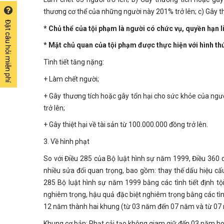
thương cơ thể của những người này 201% trở lên; c) Gây thi
Đặt câu hỏi miễn phí
* Chủ thể của tội phạm là người có chức vụ, quyền hạn l
* Mặt chủ quan của tội phạm được thực hiện với hình thức
Tình tiết tăng nặng:
+ Làm chết người;
+ Gây thương tích hoặc gây tổn hại cho sức khỏe của ngư
trở lên;
+ Gây thiệt hại về tài sản từ 100.000.000 đồng trở lên.
3. Về hình phạt
So với Điều 285 của Bộ luật hình sự năm 1999, Điều 360 
nhiều sửa đổi quan trọng, bao gồm: thay thế dấu hiệu c
285 Bộ luật hình sự năm 1999 bằng các tình tiết định tội
nghiêm trọng, hậu quả đặc biệt nghiêm trọng bằng các tìn
12 năm thành hai khung (từ 03 năm đến 07 năm và từ 07 
Khung cơ bản: Phạt cải tạo không giam giữ đến 03 năm ho