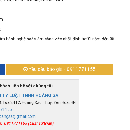
m;
;
ấm hành nghề hoặc làm công việc nhất định từ 01 năm đến 05
Yêu cầu báo giá
- 0911771155
h liên hệ với chúng tôi
 TY LUẬT TNHH HOÀNG SA
 Tòa 24T2, Hoàng Đạo Thúy, Yên Hòa, HN
771155
oangsa@gmail.com
e:
0911771155
(Luật sư Giáp)