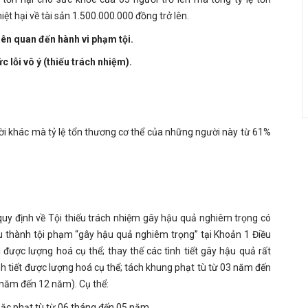
ệt hại về tài sản 1.500.000.000 đồng trở lên.
iên quan đến hành vi phạm tội.
 lỗi vô ý (thiếu trách nhiệm).
ời khác mà tỷ lệ tổn thương cơ thể của những người này từ 61%
quy định về Tội thiếu trách nhiệm gây hậu quả nghiêm trọng có
ấu thành tội phạm “gây hậu quả nghiêm trọng” tại Khoản 1 Điều
 được lượng hoá cụ thể; thay thế các tình tiết gây hậu quả rất
h tiết được lượng hoá cụ thể; tách khung phạt tù từ 03 năm đến
năm đến 12 năm). Cụ thể:
ặc phạt tù từ 06 tháng đến 05 năm.