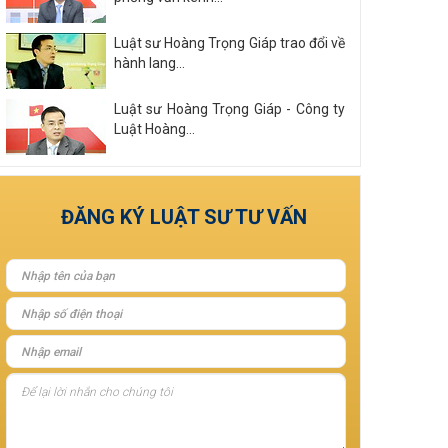
Luật sư Hoàng Trọng Giáp trao đổi về
hành lang...
Luật sư Hoàng Trọng Giáp - Công ty
Luật Hoàng...
Xem tất cả
ĐĂNG KÝ LUẬT SƯ TƯ VẤN