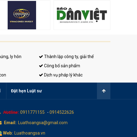
hứng, ly hôn
Thành lập công ty, giải thể
Công bố sản phẩm
 con
Dịch vụ pháp lý khác
í
Đặt hẹn Luật sư
Hotline:
0911771155
-
0914522626
Email:
Luathoangsa@gmail.com
Web:
Luathoangsa.vn