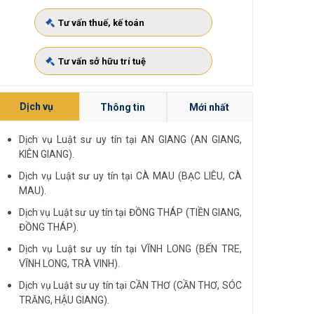
Tư vấn thuế, kế toán
Tư vấn sở hữu trí tuệ
Dịch vụ
Thông tin
Mới nhất
Dịch vụ Luật sư uy tín tại AN GIANG (AN GIANG,
KIÊN GIANG).
Dịch vụ Luật sư uy tín tại CÀ MAU (BẠC LIÊU, CÀ
MAU).
Dịch vụ Luật sư uy tín tại ĐỒNG THÁP (TIỀN GIANG,
ĐỒNG THÁP).
Dịch vụ Luật sư uy tín tại VĨNH LONG (BẾN TRE,
VĨNH LONG, TRÀ VINH).
Dịch vụ Luật sư uy tín tại CẦN THƠ (CẦN THƠ, SÓC
TRĂNG, HẬU GIANG).