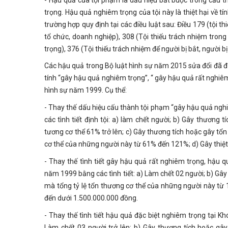
trọng. Hậu quả nghiêm trọng của tội này là thiệt hại về 
trường hợp quy định tại các điều luật sau: Điều 179 (tội t
tổ chức, doanh nghiệp), 308 (Tội thiếu trách nhiệm trong 
trọng), 376 (Tội thiếu trách nhiệm để người bị bắt, người 
Các hậu quả trong Bộ luật hình sự năm 2015 sửa đổi đã được
tính “gây hậu quả nghiêm trọng”, “ gây hậu quả rất nghiê
hình sự năm 1999. Cụ thể:
- Thay thế dấu hiệu cấu thành tội phạm “gây hậu quả ngh
các tình tiết định tội: a) làm chết người; b) Gây thương
tương cơ thể 61% trở lên; c) Gây thương tích hoặc gây tổn
cơ thể của những người này từ 61% đến 121%; d) Gây thiệt
- Thay thế tình tiết gây hậu quả rất nghiêm trọng, hậu 
năm 1999 bằng các tình tiết: a) Làm chết 02 người; b) Gây
mà tổng tỷ lệ tổn thương cơ thể của những người này từ 
đến dưới 1.500.000.000 đồng.
- Thay thế tình tiết hậu quả đặc biệt nghiêm trọng tại K
Làm chết 03 người trở lên; b) Gây thương tích hoặc gây