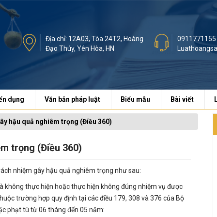
Địa chỉ: 12A03, Tòa 24T2, Hoàng
0911771155
Đạo Thúy, Yên Hòa, HN
Luathoangs
ển dụng
Văn bản pháp luật
Biểu mẫu
Bài viết
gây hậu quả nghiêm trọng (Điều 360)
êm trọng (Điều 360)
 trách nhiệm gây hậu quả nghiêm trọng như sau:
 mà không thực hiện hoặc thực hiện không đúng nhiệm vụ được
huộc trường hợp quy định tại các điều 179, 308 và 376 của Bộ
oặc phạt tù từ 06 tháng đến 05 năm: