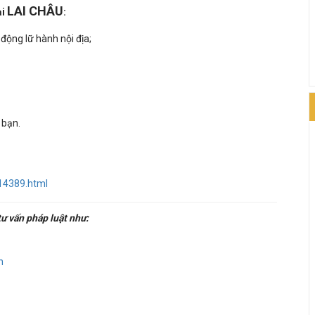
LAI CHÂU
ại
:
 động lữ hành nội địa;
 bạn.
c14389.html
ư vấn pháp luật như:
n