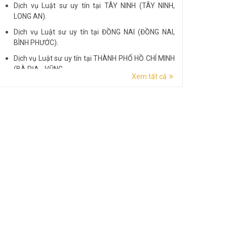
Dịch vụ Luật sư uy tín tại TÂY NINH (TÂY NINH,
LONG AN).
Dịch vụ Luật sư uy tín tại ĐỒNG NAI (ĐỒNG NAI,
BÌNH PHƯỚC).
Dịch vụ Luật sư uy tín tại THÀNH PHỐ HỒ CHÍ MINH
(BÀ RỊA - VŨNG...
Xem tất cả
Dịch vụ Luật sư uy tín tại ĐẮK LẮK (ĐẮK LẮK, PHÚ
YÊN).
Dịch vụ Luật sư uy tín tại LÂM ĐỒNG (LÂM ĐỒNG,
ĐẮK NÔNG, BÌNH THUẬN).