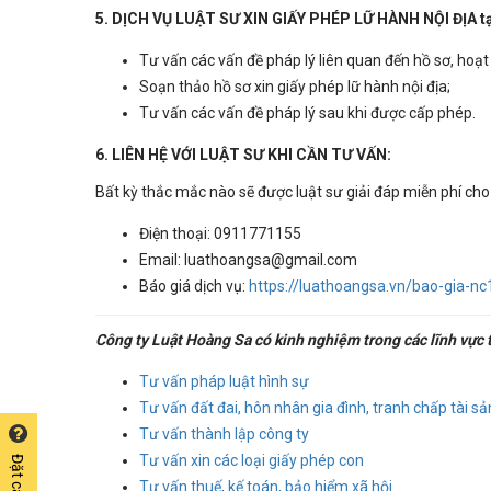
5. DỊCH VỤ LUẬT SƯ XIN GIẤY PHÉP LỮ HÀNH NỘI ĐỊA t
Tư vấn các vấn đề pháp lý liên quan đến hồ sơ, hoạt
Soạn thảo hồ sơ xin giấy phép lữ hành nội địa;
Tư vấn các vấn đề pháp lý sau khi được cấp phép.
6. LIÊN HỆ VỚI LUẬT SƯ KHI CẦN TƯ VẤN:
Bất kỳ thắc mắc nào sẽ được luật sư giải đáp miễn phí cho
Điện thoại: 0911771155
Email: luathoangsa@gmail.com
Báo giá dịch vụ:
https://luathoangsa.vn/bao-gia-n
Công ty Luật Hoàng Sa có kinh nghiệm trong các lĩnh vực t
Tư vấn pháp luật hình sự
Tư vấn đất đai, hôn nhân gia đình, tranh chấp tài sả
Tư vấn thành lập công ty
Tư vấn xin các loại giấy phép con
Tư vấn thuế, kế toán, bảo hiểm xã hội