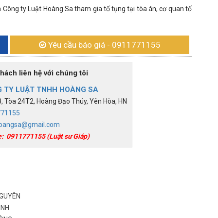
 Công ty Luật Hoàng Sa tham gia tố tụng tại tòa án, cơ quan tố
Yêu cầu báo giá
- 0911771155
h liên hệ với chúng tôi
 TY LUẬT TNHH HOÀNG SA
 Tòa 24T2, Hoàng Đạo Thúy, Yên Hòa, HN
771155
oangsa@gmail.com
e:
0911771155
(Luật sư Giáp)
 NGUYÊN
BÌNH