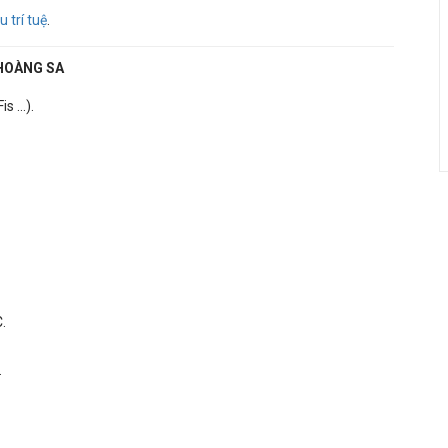
 trí tuệ
.
HOÀNG SA
 ...).
.
.