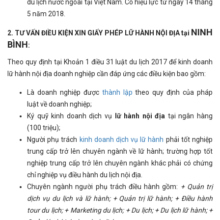
du lịch nước ngoài tại Việt Nam. Có hiệu lực từ ngày 14 tháng
5 năm 2018.
NINH
2. TƯ VẤN ĐIỀU KIỆN XIN GIẤY PHÉP LỮ HÀNH NỘI ĐỊA tại
BÌNH
:
Theo quy định tại Khoản 1 điều 31 luật du lịch 2017 để kinh doanh
lữ hành nội địa doanh nghiệp cần đáp ứng các điều kiện bao gồm:
Là doanh nghiệp được
thành lập
theo quy định của pháp
luật về doanh nghiệp;
Ký quỹ kinh doanh dịch vụ
lữ hành nội địa
tại ngân hàng
(100 triệu);
Người phụ trách
kinh doanh dịch vụ lữ hành
phải tốt nghiệp
trung cấp trở lên chuyên ngành về lữ hành; trường hợp tốt
nghiệp trung cấp trở lên chuyên ngành khác phải có chứng
chỉ nghiệp vụ điều hành du lịch nội địa.
Chuyên ngành người phụ trách điều hành gồm:
+ Quản trị
dịch vụ du lịch và lữ hành; + Quản trị lữ hành; + Điều hành
tour du lịch; + Marketing du lịch; + Du lịch; + Du lịch lữ hành; +