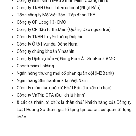
Công ty Bình Minh (Petro Bình Minh Quảng Ninh).
Công ty TNHH Osco International (Nhật Bản).
Tổng công ty Mỏ Việt Bắc - Tập đoàn TKV.
Công ty CP Licogi13- CMC.
Công ty CP đầu tư BizMan (Quảng Cáo ngoài trời).
Công ty TNHH truyền thông Dolphin.
Công ty Ô tô Hyundai Đông Nam.
Công ty chứng khoán Vinashin.
Công ty Dịch vụ bảo vệ Đông Nam Á - SeaBank AMC.
Constrexim Holding.
Ngân hàng thương mại cổ phần quân đội (MBBank).
Ngân hàng ShinhanBank tại Việt Nam.
Công ty giáo dục quốc tế Nhật Bản (tư vấn du học).
Công ty VnTrip OTA (Du lịch lữ hành).
& các cá nhân, tổ chức là thân chủ/ khách hàng của Công ty
Luật Hoàng Sa tham gia tố tụng tại tòa án, cơ quan tố tụng
khác.