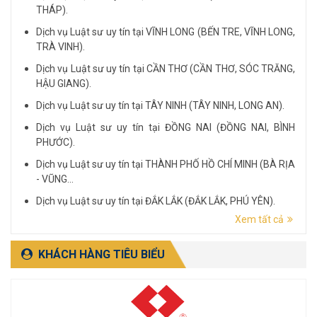
THÁP).
Dịch vụ Luật sư uy tín tại VĨNH LONG (BẾN TRE, VĨNH LONG,
TRÀ VINH).
Dịch vụ Luật sư uy tín tại CẦN THƠ (CẦN THƠ, SÓC TRĂNG,
HẬU GIANG).
Dịch vụ Luật sư uy tín tại TÂY NINH (TÂY NINH, LONG AN).
Dịch vụ Luật sư uy tín tại ĐỒNG NAI (ĐỒNG NAI, BÌNH
PHƯỚC).
Dịch vụ Luật sư uy tín tại THÀNH PHỐ HỒ CHÍ MINH (BÀ RỊA
- VŨNG...
Dịch vụ Luật sư uy tín tại ĐẮK LẮK (ĐẮK LẮK, PHÚ YÊN).
Xem tất cả
Dịch vụ Luật sư uy tín tại LÂM ĐỒNG (LÂM ĐỒNG, ĐẮK
NÔNG, BÌNH THUẬN).
KHÁCH HÀNG TIÊU BIỂU