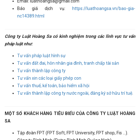
Email: luathoangsa@gmail.com
Báo giá dịch vụ:
https://luathoangsa.vn/bao-gia-
nc14389.html
Công ty Luật Hoàng Sa có kinh nghiệm trong các lĩnh vực tư vấn
pháp luật như:
Tư vấn pháp luật hình sự
Tư vấn đất đai, hôn nhân gia đình, tranh chấp tài sản
Tư vấn thành lập công ty
Tư vấn xin các loại giấy phép con
Tư vấn thuế, kế toán, bảo hiểm xã hội
Tư vấn thành lập công ty nước ngoài, đăng ký sở hữu trí tuệ
.
MỘT SỐ KHÁCH HÀNG TIÊU BIỂU CỦA CÔNG TY LUẬT HOÀNG
SA
Tập đoàn FPT (FPT Soft, FPT University, FPT shop, Fis ...).