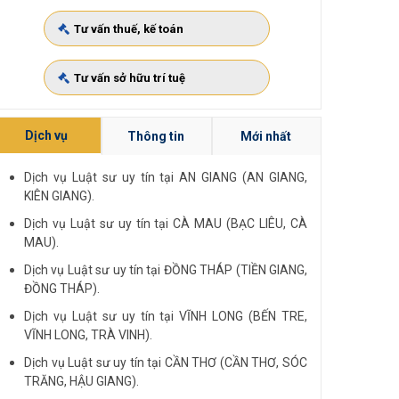
Tư vấn thuế, kế toán
Tư vấn sở hữu trí tuệ
Dịch vụ
Thông tin
Mới nhất
Dịch vụ Luật sư uy tín tại AN GIANG (AN GIANG,
KIÊN GIANG).
Dịch vụ Luật sư uy tín tại CÀ MAU (BẠC LIÊU, CÀ
MAU).
Dịch vụ Luật sư uy tín tại ĐỒNG THÁP (TIỀN GIANG,
ĐỒNG THÁP).
Dịch vụ Luật sư uy tín tại VĨNH LONG (BẾN TRE,
VĨNH LONG, TRÀ VINH).
Dịch vụ Luật sư uy tín tại CẦN THƠ (CẦN THƠ, SÓC
TRĂNG, HẬU GIANG).