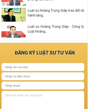
Luật sư Hoàng Trọng Giáp trao đổi về
hành lang...
Luật sư Hoàng Trọng Giáp - Công ty
Luật Hoàng...
Xem tất cả
ĐĂNG KÝ LUẬT SƯ TƯ VẤN