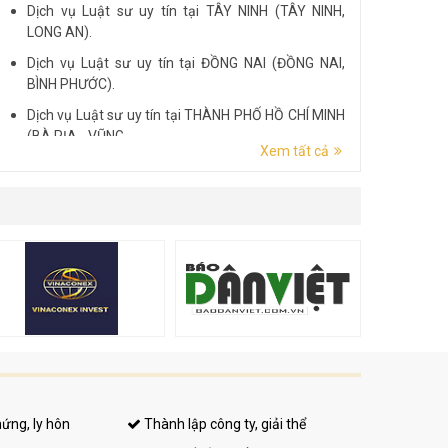
Dịch vụ Luật sư uy tín tại TÂY NINH (TÂY NINH,
LONG AN).
Dịch vụ Luật sư uy tín tại ĐỒNG NAI (ĐỒNG NAI,
BÌNH PHƯỚC).
Dịch vụ Luật sư uy tín tại THÀNH PHỐ HỒ CHÍ MINH
(BÀ RỊA - VŨNG...
Xem tất cả
Dịch vụ Luật sư uy tín tại ĐẮK LẮK (ĐẮK LẮK, PHÚ
YÊN).
Dịch vụ Luật sư uy tín tại LÂM ĐỒNG (LÂM ĐỒNG,
ĐẮK NÔNG, BÌNH THUẬN).
hứng, ly hôn
Thành lập công ty, giải thể