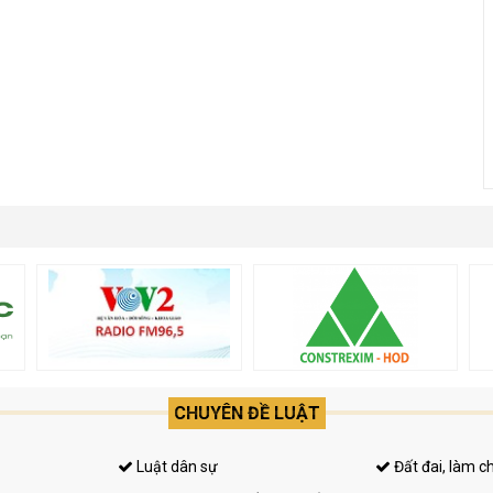
CHUYÊN ĐỀ LUẬT
Luật dân sự
Đất đai, làm c