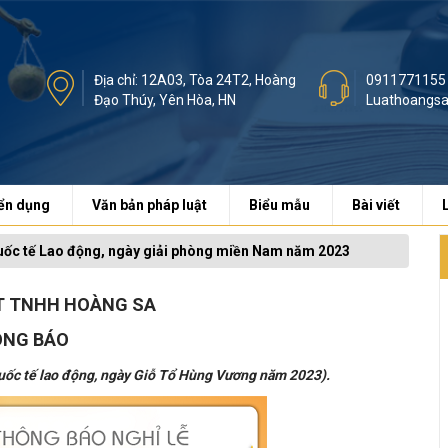
Địa chỉ: 12A03, Tòa 24T2, Hoàng
0911771155
Đạo Thúy, Yên Hòa, HN
Luathoangs
ển dụng
Văn bản pháp luật
Biểu mẫu
Bài viết
quốc tế Lao động, ngày giải phòng miền Nam năm 2023
T TNHH HOÀNG SA
NG BÁO
quốc tế lao động, ngày Giỗ Tổ Hùng Vương năm 2023).