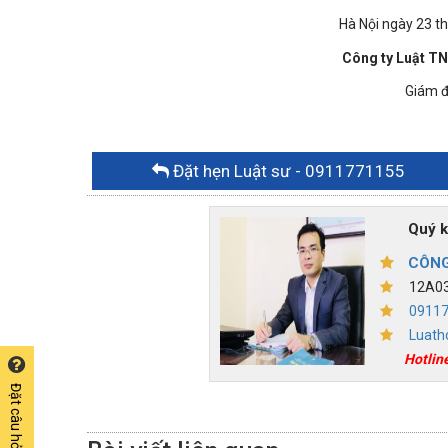
Hà Nội ngày 23 tháng 4 n
Công ty Luật T
Giám đố
Đặt hẹn Luật sư
- 0911771155
Quý khác
CÔNG
12A03,
0911
Luath
Hotlin
Đặt câu hỏi miễn phí