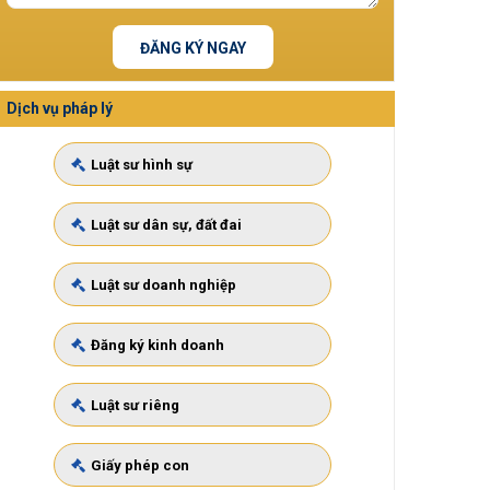
ĐĂNG KÝ NGAY
Dịch vụ pháp lý
Luật sư hình sự
Luật sư dân sự, đất đai
Luật sư doanh nghiệp
Đăng ký kinh doanh
Luật sư riêng
Giấy phép con