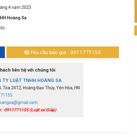
ăm 2023
NHH Hoàng Sa
c
Yêu cầu báo giá
- 0911771155
h liên hệ với chúng tôi
 TY LUẬT TNHH HOÀNG SA
 Tòa 24T2, Hoàng Đạo Thúy, Yên Hòa, HN
771155
oangsa@gmail.com
e:
0911771155
(Luật sư Giáp)