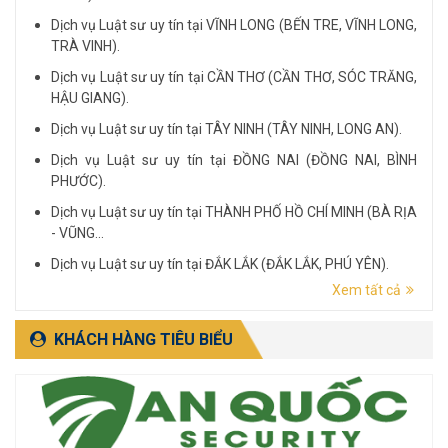
Dịch vụ Luật sư uy tín tại VĨNH LONG (BẾN TRE, VĨNH LONG,
TRÀ VINH).
Dịch vụ Luật sư uy tín tại CẦN THƠ (CẦN THƠ, SÓC TRĂNG,
HẬU GIANG).
Dịch vụ Luật sư uy tín tại TÂY NINH (TÂY NINH, LONG AN).
Dịch vụ Luật sư uy tín tại ĐỒNG NAI (ĐỒNG NAI, BÌNH
PHƯỚC).
Dịch vụ Luật sư uy tín tại THÀNH PHỐ HỒ CHÍ MINH (BÀ RỊA
- VŨNG...
Dịch vụ Luật sư uy tín tại ĐẮK LẮK (ĐẮK LẮK, PHÚ YÊN).
Xem tất cả
Dịch vụ Luật sư uy tín tại LÂM ĐỒNG (LÂM ĐỒNG, ĐẮK
NÔNG, BÌNH THUẬN).
KHÁCH HÀNG TIÊU BIỂU