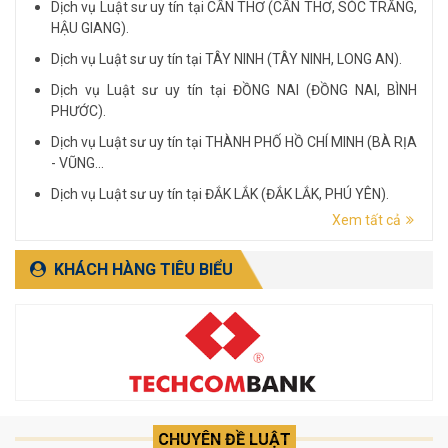
Dịch vụ Luật sư uy tín tại CẦN THƠ (CẦN THƠ, SÓC TRĂNG,
HẬU GIANG).
Dịch vụ Luật sư uy tín tại TÂY NINH (TÂY NINH, LONG AN).
Dịch vụ Luật sư uy tín tại ĐỒNG NAI (ĐỒNG NAI, BÌNH
PHƯỚC).
Dịch vụ Luật sư uy tín tại THÀNH PHỐ HỒ CHÍ MINH (BÀ RỊA
- VŨNG...
Dịch vụ Luật sư uy tín tại ĐẮK LẮK (ĐẮK LẮK, PHÚ YÊN).
Xem tất cả
Dịch vụ Luật sư uy tín tại LÂM ĐỒNG (LÂM ĐỒNG, ĐẮK
NÔNG, BÌNH THUẬN).
KHÁCH HÀNG TIÊU BIỂU
CHUYÊN ĐỀ LUẬT