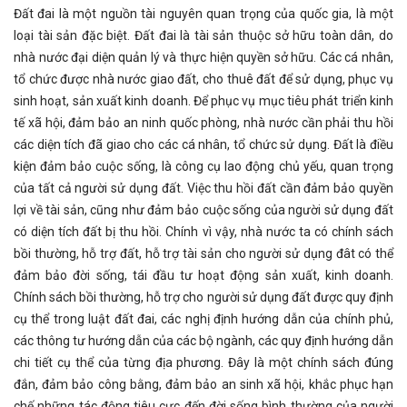
Đất đai là một nguồn tài nguyên quan trọng của quốc gia, là một
loại tài sản đặc biệt. Đất đai là tài sản thuộc sở hữu toàn dân, do
nhà nước đại diện quản lý và thực hiện quyền sở hữu. Các cá nhân,
tổ chức được nhà nước giao đất, cho thuê đất để sử dụng, phục vụ
sinh hoạt, sản xuất kinh doanh. Để phục vụ mục tiêu phát triển kinh
tế xã hội, đảm bảo an ninh quốc phòng, nhà nước cần phải thu hồi
các diện tích đã giao cho các cá nhân, tổ chức sử dụng. Đất là điều
kiện đảm bảo cuộc sống, là công cụ lao động chủ yếu, quan trọng
của tất cả người sử dụng đất. Việc thu hồi đất cần đảm bảo quyền
lợi về tài sản, cũng như đảm bảo cuộc sống của người sử dụng đất
có diện tích đất bị thu hồi. Chính vì vậy, nhà nước ta có chính sách
bồi thường, hỗ trợ đất, hỗ trợ tài sản cho người sử dụng đât có thể
đảm bảo đời sống, tái đầu tư hoạt động sản xuất, kinh doanh.
Chính sách bồi thường, hỗ trợ cho người sử dụng đất được quy định
cụ thể trong luật đất đai, các nghị định hướng dẫn của chính phủ,
các thông tư hướng dẫn của các bộ ngành, các quy định hướng dẫn
chi tiết cụ thể của từng địa phương. Đây là một chính sách đúng
đắn, đảm bảo công bằng, đảm bảo an sinh xã hội, khắc phục hạn
chế những tác động tiêu cực đến đời sống bình thường của người