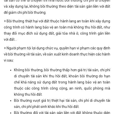
tài sản có thể di chuyển thì nhà nước bồi thường chi phí di chuyển
và xây dựng lại, không bồi thường theo diện tài sản gắn liền với đất
để giảm chi phí bồi thường.
+ Bồi thường thiệt hại với đất thuộc hành lang an toàn khi xây dựng
công trình có hành lang bảo vệ an toàn mà không thu hồi đất, như
thay đổi mục đích sử dụng đất, giải tỏa nhà ở, công trình gắn liền
với đất…
+ Người phạm tội lợi dụng chức vụ, quyền hạn vi phạm các quy định
về bồi thường về tài sản, về sản xuất kinh doanh thực hiện các hành
vi sau:
Không bồi thường, bồi thường thấp hơn giá trị tài sản, chi phí
di chuyển tài sản khi thu hồi đất, khoản bồi thường do hạn
chế khả năng sử dụng đất trong hành lang bảo vệ an toàn
thuộc các công trình công cộng, an ninh, quốc phòng mà
không thu hồi đất.
Bồi thường vượt giá trị thiệt hại tài sản, chi phí di chuyển tài
sản, chi phí phát sinh khác khi thu hồi đất.
Bồi thường đối với tài sản gắn liền với đất không thuộc diện