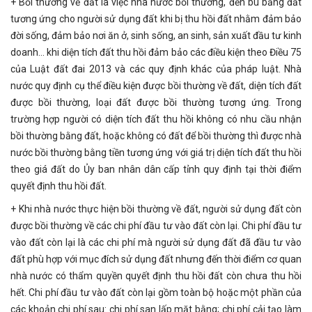
+ Bồi thường về đất là việc nhà nước bồi thường, đền bù bằng đất
tương ứng cho người sử dụng đất khi bị thu hồi đất nhằm đảm bảo
đời sống, đảm bảo nơi ăn ở, sinh sống, an sinh, sản xuất đầu tư kinh
doanh… khi diện tích đất thu hồi đảm bảo các điều kiện theo Điều 75
của Luật đất đai 2013 và các quy định khác của pháp luật. Nhà
nước quy định cụ thể điều kiện được bồi thường về đất, diện tích đất
được bồi thường, loại đất được bồi thường tương ứng. Trong
trường hợp người có diện tích đất thu hồi không có nhu cầu nhận
bồi thường bằng đất, hoặc không có đất để bồi thường thì được nhà
nước bồi thường bằng tiền tương ứng với giá trị diện tích đất thu hồi
theo giá đất do Ủy ban nhân dân cấp tỉnh quy định tại thời điểm
quyết định thu hồi đất.
+ Khi nhà nước thực hiện bồi thường về đất, người sử dụng đất còn
được bồi thường về các chi phí đầu tư vào đất còn lại. Chi phí đầu tư
vào đất còn lại là các chi phí mà người sử dụng đất đã đầu tư vào
đất phù hợp với mục đích sử dụng đất nhưng đến thời điểm cơ quan
nhà nước có thẩm quyền quyết định thu hồi đất còn chưa thu hồi
hết. Chi phí đầu tư vào đất còn lại gồm toàn bộ hoặc một phần của
các khoản chi phí sau: chi phí san lấp mặt bằng; chi phí cải tạo làm