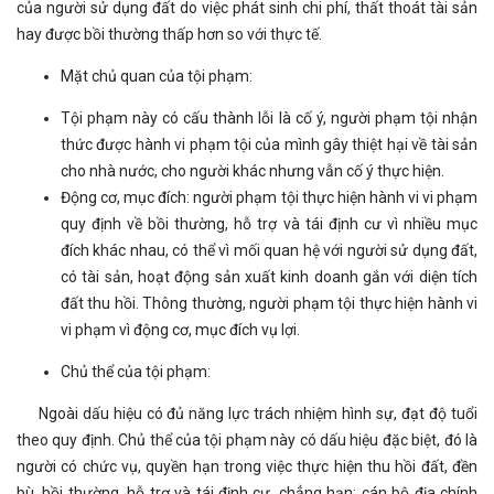
của người sử dụng đất do việc phát sinh chi phí, thất thoát tài sản
hay được bồi thường thấp hơn so với thực tế.
Mặt chủ quan của tội phạm:
Tội phạm này có cấu thành lỗi là cố ý, người phạm tội nhận
thức được hành vi phạm tội của mình gây thiệt hại về tài sản
cho nhà nước, cho người khác nhưng vẫn cố ý thực hiện.
Động cơ, mục đích: người phạm tội thực hiện hành vi vi phạm
quy định về bồi thường, hỗ trợ và tái định cư vì nhiều mục
đích khác nhau, có thể vì mối quan hệ với người sử dụng đất,
có tài sản, hoạt động sản xuất kinh doanh gắn với diện tích
đất thu hồi. Thông thường, người phạm tội thực hiện hành vi
vi phạm vì động cơ, mục đích vụ lợi.
Chủ thể của tội phạm:
Ngoài dấu hiệu có đủ năng lực trách nhiệm hình sự, đạt độ tuổi
theo quy định. Chủ thể của tội phạm này có dấu hiệu đặc biệt, đó là
người có chức vụ, quyền hạn trong việc thực hiện thu hồi đất, đền
bù, bồi thường, hỗ trợ và tái định cư, chẳng hạn: cán bộ địa chính