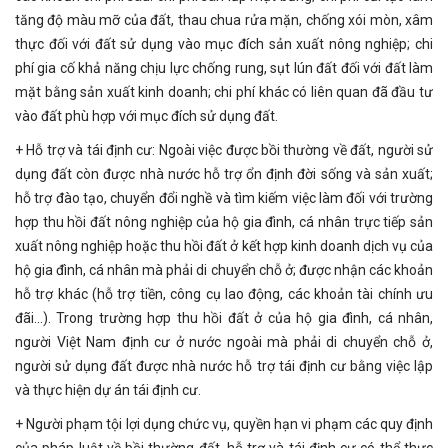
tăng độ màu mỡ của đất, thau chua rửa mặn, chống xói mòn, xâm
thực đối với đất sử dụng vào mục đích sản xuất nông nghiệp; chi
phí gia cố khả năng chịu lực chống rung, sụt lún đất đối với đất làm
mặt bằng sản xuất kinh doanh; chi phí khác có liên quan đã đầu tư
vào đất phù hợp với mục đích sử dụng đất.
+ Hỗ trợ và tái định cư: Ngoài việc được bồi thường về đất, người sử
dụng đất còn được nhà nước hỗ trợ ổn định đời sống và sản xuất;
hỗ trợ đào tạo, chuyển đổi nghề và tìm kiếm việc làm đối với trường
hợp thu hồi đất nông nghiệp của hộ gia đình, cá nhân trực tiếp sản
xuất nông nghiệp hoặc thu hồi đất ở kết hợp kinh doanh dịch vụ của
hộ gia đình, cá nhân mà phải di chuyển chỗ ở; được nhận các khoản
hỗ trợ khác (hỗ trợ tiền, công cụ lao động, các khoản tài chính ưu
đãi…). Trong trường hợp thu hồi đất ở của hộ gia đình, cá nhân,
người Việt Nam định cư ở nước ngoài mà phải di chuyển chỗ ở,
người sử dụng đất được nhà nước hỗ trợ tái định cư bằng việc lập
và thực hiện dự án tái định cư.
+ Người phạm tội lợi dụng chức vụ, quyền hạn vi phạm các quy định
của pháp luật về bồi thường đất, hỗ trợ và tái định cư có thể thực