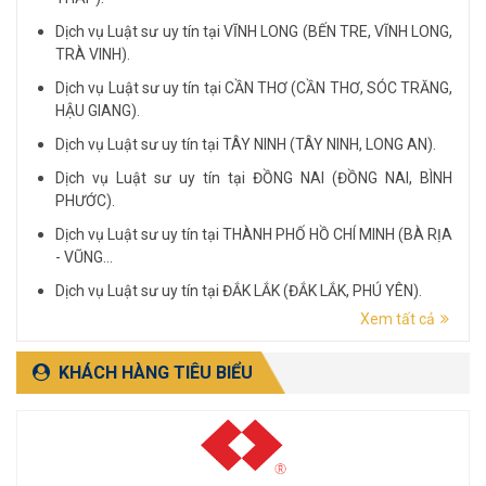
Dịch vụ Luật sư uy tín tại VĨNH LONG (BẾN TRE, VĨNH LONG,
TRÀ VINH).
Dịch vụ Luật sư uy tín tại CẦN THƠ (CẦN THƠ, SÓC TRĂNG,
HẬU GIANG).
Dịch vụ Luật sư uy tín tại TÂY NINH (TÂY NINH, LONG AN).
Dịch vụ Luật sư uy tín tại ĐỒNG NAI (ĐỒNG NAI, BÌNH
PHƯỚC).
Dịch vụ Luật sư uy tín tại THÀNH PHỐ HỒ CHÍ MINH (BÀ RỊA
- VŨNG...
Dịch vụ Luật sư uy tín tại ĐẮK LẮK (ĐẮK LẮK, PHÚ YÊN).
Xem tất cả
Dịch vụ Luật sư uy tín tại LÂM ĐỒNG (LÂM ĐỒNG, ĐẮK
NÔNG, BÌNH THUẬN).
KHÁCH HÀNG TIÊU BIỂU