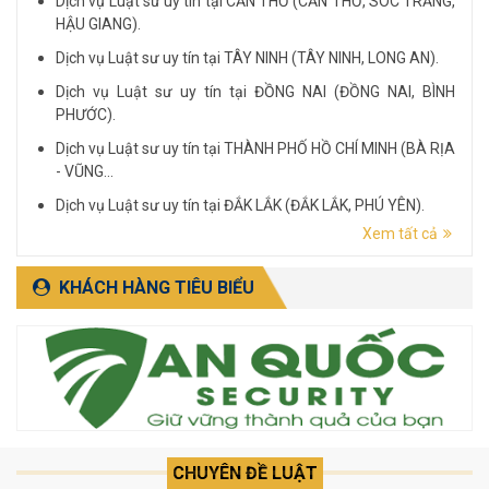
Dịch vụ Luật sư uy tín tại CẦN THƠ (CẦN THƠ, SÓC TRĂNG,
HẬU GIANG).
Dịch vụ Luật sư uy tín tại TÂY NINH (TÂY NINH, LONG AN).
Dịch vụ Luật sư uy tín tại ĐỒNG NAI (ĐỒNG NAI, BÌNH
PHƯỚC).
Dịch vụ Luật sư uy tín tại THÀNH PHỐ HỒ CHÍ MINH (BÀ RỊA
- VŨNG...
Dịch vụ Luật sư uy tín tại ĐẮK LẮK (ĐẮK LẮK, PHÚ YÊN).
Xem tất cả
Dịch vụ Luật sư uy tín tại LÂM ĐỒNG (LÂM ĐỒNG, ĐẮK
NÔNG, BÌNH THUẬN).
KHÁCH HÀNG TIÊU BIỂU
CHUYÊN ĐỀ LUẬT