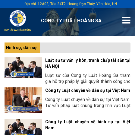
Địa chỉ: 12A03, Tòa 24T2, Hoàng Đạo Thúy, Yên Hòa, HN
CÔNG TY LUẬT HOÀNG SA
Hình sự, dân sự
Luật sư tư vấn ly hôn, tranh chấp tài sản tại
HÀ NỘI
Luật sư của Công ty Luật Hoàng Sa tham
gia hỗ trợ pháp lý, giải quyết thành công cho
hàng ngàn lượt khách hàng trong lĩnh vực
Công ty Luật chuyên về dân sự tại Việt Nam
hôn nhân và gia đình,...
Công ty Luật chuyên về dân sự tại Việt Nam.
Tư vấn pháp luật chung trong lĩnh vực Luật
dân sự như Tranh chấp giao dịch dân sự,
Kinh tế,...
Công ty Luật chuyên về hình sự tại Việt
Nam