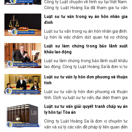
Công ty Luật chuyên về hình sự tại Việt Nam.
Công ty Luật Hoàng Sa đã tham gia tư vấn
pháp luật nhiều lĩnh vực và được nhiều khách
Luật sư tư vấn trong vụ án hôn nhân gia
hàng tin...
đình
Luật sư tư vấn trong vụ án hôn nhân gia đình.
Ly hôn là việc chấm dứt quan hệ vợ chồng
theo bản án, quyết định có hiệu lực pháp luật
Luật sư làm chứng trong bảo lãnh xuất
của...
khẩu lao động
Luật sư làm chứng trong bảo lãnh xuất khẩu
lao động. Công ty Luật Hoàng Sa là đơn vị tư
vấn luật được thành lập năm 2009
Luật sư tư vấn ly hôn đơn phương và thuận
tình
Luật sư tư vấn ly hôn đơn phương và thuận
tình. Dịch vụ luật sư tư vấn, đại diện tham gia
tố tụng giải quyết vụ án hôn nhân và...
Luật sư tư vấn giải quyết tranh chấp vụ án
ly hôn tại Tòa án
Công ty Luật Hoàng Sa là đơn vị chuyên tư
vấn và xử lý các vấn đề pháp lý liên quan đến