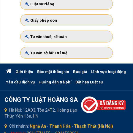
Luật sư riêng
Giấy phép con
Tư vấn thuế, kế toán
Tư vấn sở hữu trí tuệ
Giới thiệu
Bảo mật thông tin
Báo giá
Lĩnh vực hoạt động
Yêu cầu dịch vụ
Hướng dẫn trả phí
Đặt hẹn Luật sư
CÔNG TY LUẬT HOÀNG SA
Hà Nội: 12A03, Tòa 24T2, Hoàng Đạo
Thúy, Yên Hòa, HN
Chi nhánh:
Nghệ An
-
Thanh Hóa
-
Thạch Thất (Hà Nội)