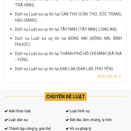
TRÀ VINH).
Dịch vụ Luật sư uy tín tại CẦN THƠ (CẦN THƠ, SÓC TRĂNG,
HẬU GIANG).
Dịch vụ Luật sư uy tín tại TÂY NINH (TÂY NINH, LONG AN).
Dịch vụ Luật sư uy tín tại ĐỒNG NAI (ĐỒNG NAI, BÌNH
PHƯỚC).
Dịch vụ Luật sư uy tín tại THÀNH PHỐ HỒ CHÍ MINH (BÀ RỊA
- VŨNG...
Dịch vụ Luật sư uy tín tại ĐẮK LẮK (ĐẮK LẮK, PHÚ YÊN).
Xem tất cả
Dịch vụ Luật sư uy tín tại LÂM ĐỒNG (LÂM ĐỒNG, ĐẮK
NÔNG, BÌNH THUẬN).
CHUYÊN ĐỀ LUẬT
Kiến thức luật
Luật hình sự
Luật dân sự
Đất đai, làm chứng, ly hôn
Thành lập công ty, giải thể
Hồ sơ pháp lý