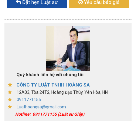
Đặt hẹn Luật sư
Yêu cầu báo giá
Quý khách liên hệ với chúng tôi
CÔNG TY LUẬT TNHH HOÀNG SA
12A03, Tòa 24T2, Hoàng Đạo Thúy, Yên Hòa, HN
0911771155
Luathoangsa@gmail.com
Hotline:
0911771155
(Luật sư Giáp)