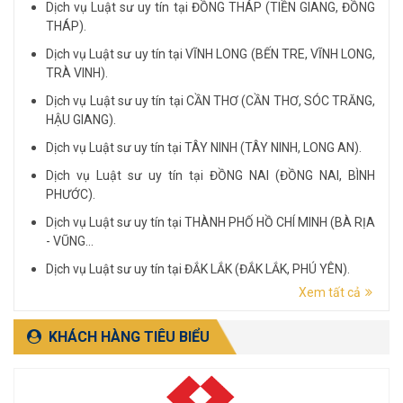
Dịch vụ Luật sư uy tín tại ĐỒNG THÁP (TIỀN GIANG, ĐỒNG
THÁP).
Dịch vụ Luật sư uy tín tại VĨNH LONG (BẾN TRE, VĨNH LONG,
TRÀ VINH).
Dịch vụ Luật sư uy tín tại CẦN THƠ (CẦN THƠ, SÓC TRĂNG,
HẬU GIANG).
Dịch vụ Luật sư uy tín tại TÂY NINH (TÂY NINH, LONG AN).
Dịch vụ Luật sư uy tín tại ĐỒNG NAI (ĐỒNG NAI, BÌNH
PHƯỚC).
Dịch vụ Luật sư uy tín tại THÀNH PHỐ HỒ CHÍ MINH (BÀ RỊA
- VŨNG...
Dịch vụ Luật sư uy tín tại ĐẮK LẮK (ĐẮK LẮK, PHÚ YÊN).
Xem tất cả
Dịch vụ Luật sư uy tín tại LÂM ĐỒNG (LÂM ĐỒNG, ĐẮK
NÔNG, BÌNH THUẬN).
KHÁCH HÀNG TIÊU BIỂU