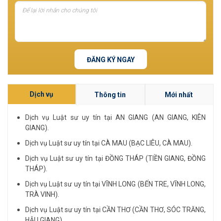
ĐĂNG KÝ NGAY
Dịch vụ
Thông tin
Mới nhất
Dịch vụ Luật sư uy tín tại AN GIANG (AN GIANG, KIÊN
GIANG).
Dịch vụ Luật sư uy tín tại CÀ MAU (BẠC LIÊU, CÀ MAU).
Dịch vụ Luật sư uy tín tại ĐỒNG THÁP (TIỀN GIANG, ĐỒNG
THÁP).
Dịch vụ Luật sư uy tín tại VĨNH LONG (BẾN TRE, VĨNH LONG,
TRÀ VINH).
Dịch vụ Luật sư uy tín tại CẦN THƠ (CẦN THƠ, SÓC TRĂNG,
HẬU GIANG).