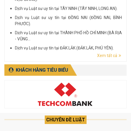
Dịch vụ Luật sư uy tín tại TÂY NINH (TÂY NINH, LONG AN).
Dịch vụ Luật sư uy tín tại ĐỒNG NAI (ĐỒNG NAI, BÌNH
PHƯỚC).
Dịch vụ Luật sư uy tín tại THÀNH PHỐ HỒ CHÍ MINH (BÀ RỊA
- VŨNG...
Dịch vụ Luật sư uy tín tại ĐẮK LẮK (ĐẮK LẮK, PHÚ YÊN).
Xem tất cả
Dịch vụ Luật sư uy tín tại LÂM ĐỒNG (LÂM ĐỒNG, ĐẮK
NÔNG, BÌNH THUẬN).
KHÁCH HÀNG TIÊU BIỂU
CHUYÊN ĐỀ LUẬT