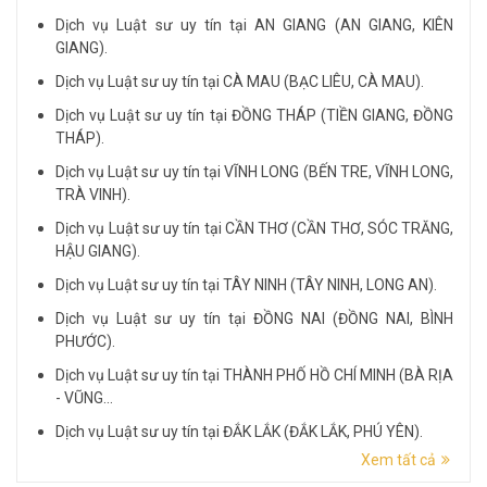
Dịch vụ Luật sư uy tín tại AN GIANG (AN GIANG, KIÊN
GIANG).
Dịch vụ Luật sư uy tín tại CÀ MAU (BẠC LIÊU, CÀ MAU).
Dịch vụ Luật sư uy tín tại ĐỒNG THÁP (TIỀN GIANG, ĐỒNG
THÁP).
Dịch vụ Luật sư uy tín tại VĨNH LONG (BẾN TRE, VĨNH LONG,
TRÀ VINH).
Dịch vụ Luật sư uy tín tại CẦN THƠ (CẦN THƠ, SÓC TRĂNG,
HẬU GIANG).
Dịch vụ Luật sư uy tín tại TÂY NINH (TÂY NINH, LONG AN).
Dịch vụ Luật sư uy tín tại ĐỒNG NAI (ĐỒNG NAI, BÌNH
PHƯỚC).
Dịch vụ Luật sư uy tín tại THÀNH PHỐ HỒ CHÍ MINH (BÀ RỊA
- VŨNG...
Dịch vụ Luật sư uy tín tại ĐẮK LẮK (ĐẮK LẮK, PHÚ YÊN).
Xem tất cả
Dịch vụ Luật sư uy tín tại LÂM ĐỒNG (LÂM ĐỒNG, ĐẮK