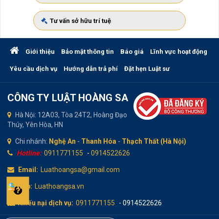
Tư vấn sở hữu trí tuệ
Giới thiệu
Bảo mật thông tin
Báo giá
Lĩnh vực hoạt động
Yêu cầu dịch vụ
Hướng dẫn trả phí
Đặt hẹn Luật sư
CÔNG TY LUẬT HOÀNG SA
Hà Nội: 12A03, Tòa 24T2, Hoàng Đạo
Thúy, Yên Hòa, HN
Chi nhánh:
Nghệ An
-
Thanh Hóa
-
Thạch Thất (Hà Nội)
Hotline:
0911771155
-
0914522626
Email:
Luathoangsa@gmail.com
Web:
Luathoangsa.vn
Khiếu nại dịch vụ:
0911771155
- 0914522626