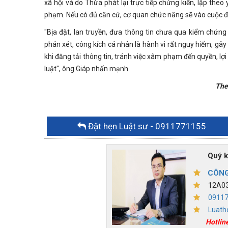
xã hội và do Thừa phát lại trực tiếp chứng kiến, lập theo
phạm. Nếu có đủ căn cứ, cơ quan chức năng sẽ vào cuộc để
"Bịa đặt, lan truyền, đưa thông tin chưa qua kiểm chứn
phán xét, công kích cá nhân là hành vi rất nguy hiểm, gâ
khi đăng tải thông tin, tránh việc xâm phạm đến quyền, lợ
luật", ông Giáp nhấn mạnh.
The
Đặt hẹn Luật sư
- 0911771155
Quý khác
CÔNG
12A03,
0911
Luath
Hotlin