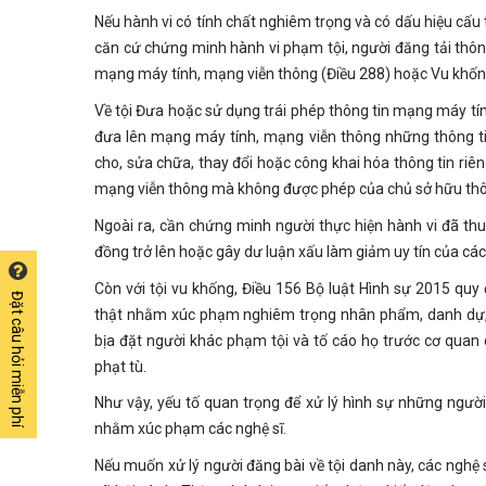
Nếu hành vi có tính chất nghiêm trọng và có dấu hiệu cấu
căn cứ chứng minh hành vi phạm tội, người đăng tải thông 
mạng máy tính, mạng viễn thông (Điều 288) hoặc Vu khống
Về tội Đưa hoặc sử dụng trái phép thông tin mạng máy tính
đưa lên mạng máy tính, mạng viễn thông những thông tin
cho, sửa chữa, thay đổi hoặc công khai hóa thông tin ri
mạng viễn thông mà không được phép của chủ sở hữu thôn
Ngoài ra, cần chứng minh người thực hiện hành vi đã thu lợ
đồng trở lên hoặc gây dư luận xấu làm giảm uy tín của các
Còn với tội vu khống, Điều 156 Bộ luật Hình sự 2015 quy đ
Đặt câu hỏi miễn phí
thật nhằm xúc phạm nghiêm trọng nhân phẩm, danh dự, gâ
bịa đặt người khác phạm tội và tố cáo họ trước cơ quan 
phạt tù.
Như vậy, yếu tố quan trọng để xử lý hình sự những người n
nhằm xúc phạm các nghệ sĩ.
Nếu muốn xử lý người đăng bài về tội danh này, các nghệ 