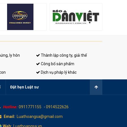
hứng, ly hôn
Thành lập công ty, giải thể
Công bố sản phẩm
 con
Dịch vụ pháp lý khác
í
Đặt hẹn Luật sư
Hotline:
0911771155
-
0914522626
Email:
Luathoangsa@gmail.com
Web:
Luathoangsa.vn