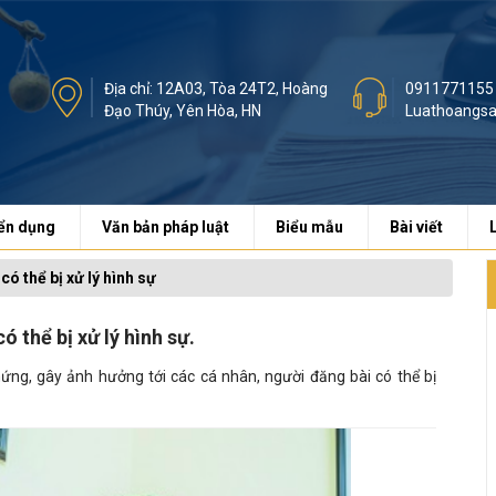
Địa chỉ: 12A03, Tòa 24T2, Hoàng
0911771155
Đạo Thúy, Yên Hòa, HN
Luathoangs
ển dụng
Văn bản pháp luật
Biểu mẫu
Bài viết
ó thể bị xử lý hình sự
 thể bị xử lý hình sự.
chứng, gây ảnh hưởng tới các cá nhân, người đăng bài có thể bị