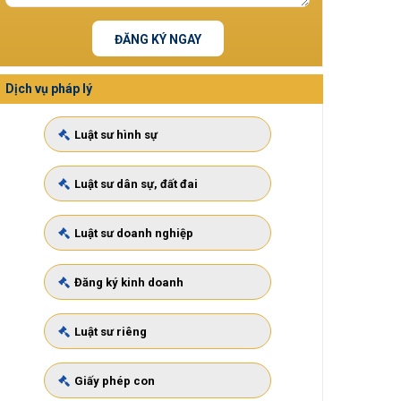
ĐĂNG KÝ NGAY
Dịch vụ pháp lý
Luật sư hình sự
Luật sư dân sự, đất đai
Luật sư doanh nghiệp
Đăng ký kinh doanh
Luật sư riêng
Giấy phép con