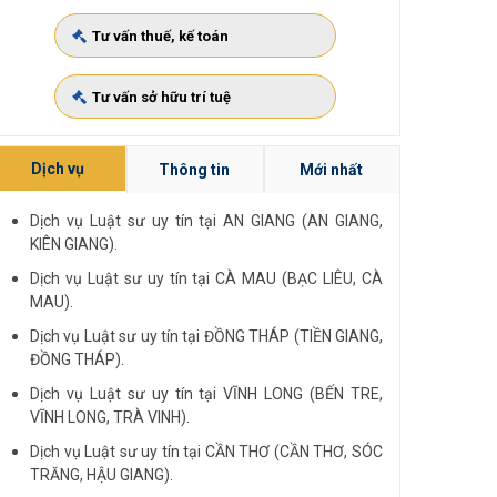
Tư vấn thuế, kế toán
Tư vấn sở hữu trí tuệ
Dịch vụ
Thông tin
Mới nhất
Dịch vụ Luật sư uy tín tại AN GIANG (AN GIANG,
KIÊN GIANG).
Dịch vụ Luật sư uy tín tại CÀ MAU (BẠC LIÊU, CÀ
MAU).
Dịch vụ Luật sư uy tín tại ĐỒNG THÁP (TIỀN GIANG,
ĐỒNG THÁP).
Dịch vụ Luật sư uy tín tại VĨNH LONG (BẾN TRE,
VĨNH LONG, TRÀ VINH).
Dịch vụ Luật sư uy tín tại CẦN THƠ (CẦN THƠ, SÓC
TRĂNG, HẬU GIANG).