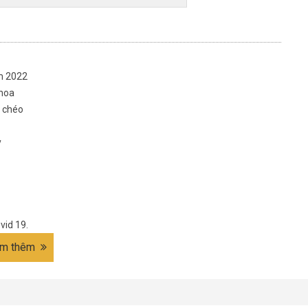
m 2022
 hoa
g chéo
y
vid 19.
m thêm