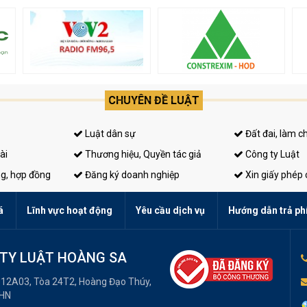
CHUYÊN ĐỀ LUẬT
Luật dân sự
Đất đai, làm c
ài
Thương hiệu, Quyền tác giả
Công ty Luật
ng, hợp đồng
Đăng ký doanh nghiệp
Xin giấy phép
á
Lĩnh vực hoạt động
Yêu cầu dịch vụ
Hướng dẫn trả ph
TY LUẬT HOÀNG SA
 12A03, Tòa 24T2, Hoàng Đạo Thúy,
 HN