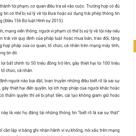
 thành tội phạm, cơ quan điều tra sẽ vào cuộc. Trường hợp có đủ
tin có thể bị xử lý về tội Đưa hoặc sử dụng trái phép thông tin
 (Điều 156 Bộ luật Hình sự 2015).
, mạng viễn thông, người vi phạm có thể bị xử lý về tội này nếu
 trái với quy định của pháp luật hoặc mua bán, trao đổi, tặng
êng hợp pháp của cơ quan, tổ chức, cá nhân trên mạng máy tính,
g tin đó.
i bất chính từ 50 triệu đồng trở lên; gây thiệt hại từ 100 triệu
 tổ chức, cá nhân.
ịnh người nào bịa đặt, loan truyền những điều biết rõ là sai sự
y thiệt hại đến quyền, lợi ích hợp pháp của người khác hoặc
có thẩm quyền thì sẽ bị phạt tiền, cải tạo không giam giữ hoặc
ày là việc họ đăng tải những thông tin "biết rõ là sai sự thật"
sĩ cần lập vi bằng ghi nhận hành vi vu khống, nói xấu trên mạng