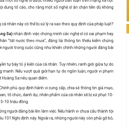
 của một số nghệ sĩ được nhiều người bàn luận trên mạng xã hội.
nội dung tố cáo, cho rằng một số nghệ sĩ ăn chặn tiền dù không
 cá nhân này có thể bị xử lý ra sao theo quy định của pháp luật?
àng Sa)
nhận định việc chứng minh các nghệ sĩ có sai phạm hay
nhân "tát nước theo mưa", đăng tải thông tin thiếu kiểm chứng
i người trong cuộc cũng như khiến chính những người đăng bài
ền tự bày tỏ ý kiến của cá nhân. Tuy nhiên, ranh giới giữa tự do
g manh. Nếu vượt quá giới hạn tự do ngôn luận, người vi phạm
uật Hoàng Sa nêu quan điểm.
hính phủ quy định hành vi cung cấp, chia sẻ thông tin giả mạo,
quan, tổ chức, danh dự, nhân phẩm của cá nhân sẽ bị xử phạt 10-
 5-10 triệu đồng.
ng người đăng bài lên làm việc. Nếu hành vi chưa cấu thành tội
ều 101 Nghị định này. Ngoài ra, những người này còn phải gỡ bỏ,