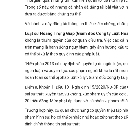
Thời gian qua, những lùm xùm liên quan tới tiền từ thiện
Trong số này, có những cá nhân đã đăng tải bài viết với 
đưa ra được bằng chứng cụ thể.
Với hành vi này đăng tải thông tin thiếu kiểm chứng, những
Luật sư Hoàng Trọng Giáp (Giám đốc Công ty Luật Ho
không là thẩm quyền của cơ quan điều tra. Việc các cá 
trên mạng là hành động nguy hiểm, gây ảnh hưởng xấu tớ
có thể bị xử lý theo quy định của pháp luật.
"Hiến pháp 2013 có quy định về quyền tự do ngôn luận, quy
ngôn luận và xuyên tạc, xúc phạm người khác là rất mon
hoàn toàn có thể bị pháp luật xử lý", Giám đốc Công ty L
Điểm a, Khoản 1, Điều 101 Nghị định 15/2020/NĐ-CP của C
sai sự thật, xuyên tạc, vu khống, xúc phạm uy tín của cơ 
20 triệu đồng. Mức phạt áp dụng với cá nhân vi phạm sẽ là
Trường hợp này, cơ quan chức năng có quyền triệu tập nhữ
phạm hình sự, họ có thể bị nhắc nhở hoặc xử phạt theo Đi
đính chính thông tin sai sự thật.