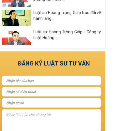
Luật sư Hoàng Trọng Giáp trao đổi về
hành lang...
Luật sư Hoàng Trọng Giáp - Công ty
Luật Hoàng...
Xem tất cả
ĐĂNG KÝ LUẬT SƯ TƯ VẤN