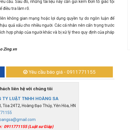
 yêu cầu. Sau đó, những tài liệu này cần gửi kèm Đơn tố giác tội
 điều tra làm rõ.
g lên không gian mạng hoặc lợi dụng quyền tự do ngôn luận để
y hậu quả xấu cho nhiều người. Các cá nhân nên cẩn trọng trước
i ích hợp pháp của người khác và bị xử lý theo quy định của pháp
o Zing.vn
Yêu cầu báo giá
- 0911771155
h liên hệ với chúng tôi
 TY LUẬT TNHH HOÀNG SA
 Tòa 24T2, Hoàng Đạo Thúy, Yên Hòa, HN
771155
oangsa@gmail.com
e:
0911771155
(Luật sư Giáp)