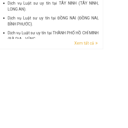
Dịch vụ Luật sư uy tín tại TÂY NINH (TÂY NINH,
LONG AN).
Dịch vụ Luật sư uy tín tại ĐỒNG NAI (ĐỒNG NAI,
BÌNH PHƯỚC).
Dịch vụ Luật sư uy tín tại THÀNH PHỐ HỒ CHÍ MINH
(BÀ RỊA - VŨNG...
Xem tất cả
Dịch vụ Luật sư uy tín tại ĐẮK LẮK (ĐẮK LẮK, PHÚ
YÊN).
Dịch vụ Luật sư uy tín tại LÂM ĐỒNG (LÂM ĐỒNG,
ĐẮK NÔNG, BÌNH THUẬN).