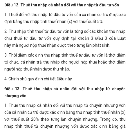
Điều 12. Thuế thu nhập cá nhân đối với thu nhập từ đầu tư vốn
1. Thuế đối với thu nhập từ đầu tư vốn của cá nhân cư trú được xác
định bằng thu nhập tính thuế nhân (x) với thuế suất 5%.
2. Thu nhập tính thuế từ đầu tư vốn là tổng số các khoản thu nhập
chịu thuế từ đầu tư vốn quy định tại khoản 3 Điều 3 của Luật
này mà người nộp thuế nhận được theo từng lần phát sinh.
3. Thời điểm xác định thu nhập tính thuế từ đầu tư vốn là thời điểm
tổ chức, cá nhân trả thu nhập cho người nộp thuế hoặc thời điểm
người nộp thuế nhận được thu nhập.
4. Chính phủ quy định chi tiết Điều này.
Điều 13. Thuế thu nhập cá nhân đối với thu nhập từ chuyển
nhượng vốn
1. Thuế thu nhập cá nhân đối với thu nhập từ chuyển nhượng vốn
của cá nhân cư trú được xác định bằng thu nhập tính thuế nhân (x)
với thuế suất 20% theo từng lần chuyển nhượng. Trong đó, thu
nhập tính thuế từ chuyển nhượng vốn được xác định bằng giá