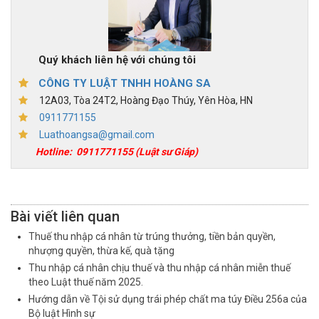
Quý khách liên hệ với chúng tôi
CÔNG TY LUẬT TNHH HOÀNG SA
12A03, Tòa 24T2, Hoàng Đạo Thúy, Yên Hòa, HN
0911771155
Luathoangsa@gmail.com
Hotline:
0911771155
(Luật sư Giáp)
Bài viết liên quan
Thuế thu nhập cá nhân từ trúng thưởng, tiền bản quyền,
nhượng quyền, thừa kế, quà tặng
Thu nhập cá nhân chịu thuế và thu nhập cá nhân miễn thuế
theo Luật thuế năm 2025.
Hướng dẫn về Tội sử dụng trái phép chất ma túy Điều 256a của
Bộ luật Hình sự