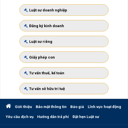
Luật sư doanh nghiệp
Đăng ký kinh doanh
Luật sư riêng
Giấy phép con
Tư vấn thuế, kế toán
Tư vấn sở hữu trí tuệ
Giới thiệu
Bảo mật thông tin
Báo giá
Lĩnh vực hoạt động
Yêu cầu dịch vụ
Hướng dẫn trả phí
Đặt hẹn Luật sư