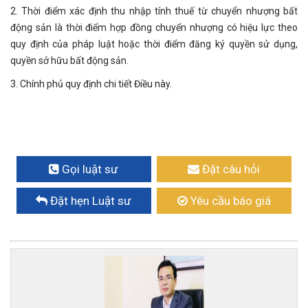
2. Thời điểm xác định thu nhập tính thuế từ chuyển nhượng bất
động sản là thời điểm hợp đồng chuyển nhượng có hiệu lực theo
quy định của pháp luật hoặc thời điểm đăng ký quyền sử dụng,
quyền sở hữu bất động sản.
3. Chính phủ quy định chi tiết Điều này.
Gọi luật sư
Đặt câu hỏi
Đặt hẹn Luật sư
Yêu cầu báo giá