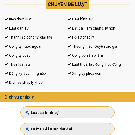
CHUYÊN ĐỀ LUẬT
Kiến thức luật
Luật hình sự
Luật dân sự
Đất đai, làm chứng, ly hôn
Thành lập công ty, giải thể
Hồ sơ pháp lý
Công ty nước ngoài
Thương hiệu, Quyền tác giả
Công ty Luật
Công bố sản phẩm
Thuê luật sư
Luật thuế, lao động, hợp đồng
Đăng ký doanh nghiệp
Xin giấy phép con
Dịch vụ pháp lý khác
Dịch vụ pháp lý
Luật sư hình sự
Luật sư dân sự, đất đai