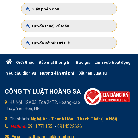
Giấy phép con
Tư vấn thuế, kế toán
Tư vấn sở hữu trí tuệ
Giới thiệu
Bảo mật thông tin
Báo giá
Lĩnh vực hoạt động
Yêu cầu dịch vụ
Hướng dẫn trả phí
Đặt hẹn Luật sư
CÔNG TY LUẬT HOÀNG SA
Hà Nội: 12A03, Tòa 24T2, Hoàng Đạo
Thúy, Yên Hòa, HN
Chi nhánh:
Nghệ An
-
Thanh Hóa
-
Thạch Thất (Hà Nội)
Hotline:
0911771155
-
0914522626
Email:
Luathoangsa@gmail.com