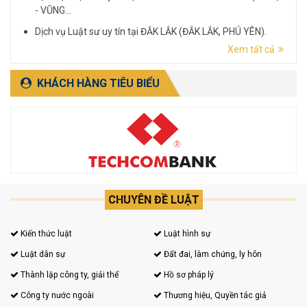
- VŨNG...
Dịch vụ Luật sư uy tín tại ĐẮK LẮK (ĐẮK LẮK, PHÚ YÊN).
Xem tất cả
Dịch vụ Luật sư uy tín tại LÂM ĐỒNG (LÂM ĐỒNG, ĐẮK
NÔNG, BÌNH THUẬN).
KHÁCH HÀNG TIÊU BIỂU
CHUYÊN ĐỀ LUẬT
Kiến thức luật
Luật hình sự
Luật dân sự
Đất đai, làm chứng, ly hôn
Thành lập công ty, giải thể
Hồ sơ pháp lý
Công ty nước ngoài
Thương hiệu, Quyền tác giả