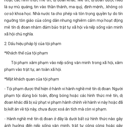
là sự mù quáng, tin vào thần thánh, ma quỷ, định mệnh,…không có
cơ sở khoa học. Nhà nước ta cho phép và tôn trọng quyền tự do tín
ngưỡng tôn giáo của công dân nhưng nghiêm cấm mọi hoạt động
mê tín dị đoan nhằm đảm bảo trật tự xã hội và nếp sống văn minh
xã hội chủ nghĩa.
2. Dấu hiệu pháp lý của tội phạm
*Khách thể của tội phạm
Tội phạm xâm phạm vào nếp sống văn minh trong xã hội, xâm
phạm vào trật tự, an toàn xã hội.
*Mặt khách quan của tội phạm
- Tội phạm được thể hiện ở hành vi hành nghề mê tín dị đoan. Người
phạm tội dùng bói toán, đồng bóng hoặc các hình thức mê tín, dị
đoan khác đã bị xử phạt vi phạm hành chính về hành vi này hoặc đã
bị kết án về tội này, chưa được xoá án tích mà còn vi phạm.
- Hành nghề mê tín dị đoan ở đây là dưới bất cứ hình thức nào gây
ảnh hưởng đến nếp sống văn minh, trật tự công cộng hoặc gây