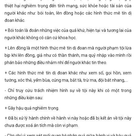
thiệt hại nghiêm trọng đến tính mạng, sức khỏe hoặc tài sản của
người khác như: bói toán, lên đồng hoặc các hình thức mê tín dị
đoan khác.
+ Bói toán là đoán những việc của quá khứ, hiện tại và tương lai của
người khác không có căn cứ khoa học.
+ Lên đồng là một hình thức mê tín dị đoan mà người phạm tội lừa
bịp khi lên đồng, giả như có thần thánh, ma quỷ nhập vào mình rồi
phán bảo những điều nhảm nhí để người khác tin theo.
+ Các hình thức mê tín dị đoan khác như xem số, gọi hồn, xem
tướng, xóc thẻ, yểm bùa, cúng ma, bắt tà, trừ ma, đội bát nhang,…
- Chỉ truy cứu trách nhiệm hình sự về tội này khi có một trong
những điều kiện sau:
+ Gây hậu quả nghiêm trọng.
+ Đã bị xử lý hành chính về hành vi này hoặc đã bị kết án về tội này
chưa được xoá án tích mà còn vi phạm.
- Cần chú ý xem xét mối quan hệ nhân quả giữa hành vi và hậu quả