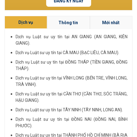
ĐĂNG KÝ NGAY
Dịch vụ
Thông tin
Mới nhất
Dịch vụ Luật sư uy tín tại AN GIANG (AN GIANG, KIÊN
GIANG).
Dịch vụ Luật sư uy tín tại CÀ MAU (BẠC LIÊU, CÀ MAU).
Dịch vụ Luật sư uy tín tại ĐỒNG THÁP (TIỀN GIANG, ĐỒNG
THÁP).
Dịch vụ Luật sư uy tín tại VĨNH LONG (BẾN TRE, VĨNH LONG,
TRÀ VINH).
Dịch vụ Luật sư uy tín tại CẦN THƠ (CẦN THƠ, SÓC TRĂNG,
HẬU GIANG).
Dịch vụ Luật sư uy tín tại TÂY NINH (TÂY NINH, LONG AN).
Dịch vụ Luật sư uy tín tại ĐỒNG NAI (ĐỒNG NAI, BÌNH
PHƯỚC).
Dịch vụ Luật sư uy tín tại THÀNH PHỐ HỒ CHÍ MINH (BÀ RỊA