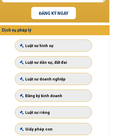
ĐĂNG KÝ NGAY
Dịch vụ pháp lý
Luật sư hình sự
Luật sư dân sự, đất đai
Luật sư doanh nghiệp
Đăng ký kinh doanh
Luật sư riêng
Giấy phép con