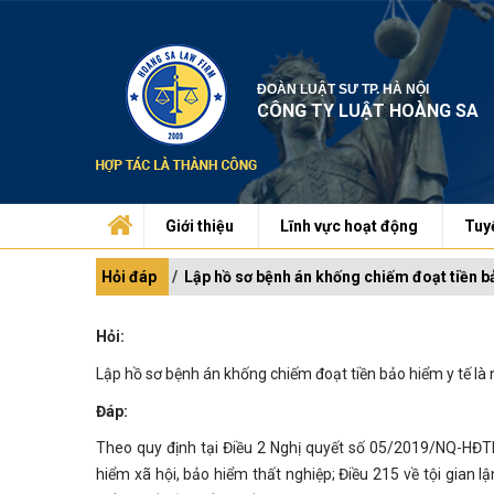
ĐOÀN LUẬT SƯ TP. HÀ NỘI
CÔNG TY LUẬT HOÀNG SA
Giới thiệu
Lĩnh vực hoạt động
Tuy
Hỏi đáp
Lập hồ sơ bệnh án khống chiếm đoạt tiền bả
Hỏi:
Lập hồ sơ bệnh án khống chiếm đoạt tiền bảo hiểm y tế là
Đáp:
Theo quy định tại Điều 2 Nghị quyết số 05/2019/NQ-HĐTP
hiểm xã hội, bảo hiểm thất nghiệp; Điều 215 về tội gian l