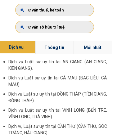
Tư vấn thuế, kế toán
Tư vấn sở hữu trí tuệ
Dịch vụ
Thông tin
Mới nhất
Dịch vụ Luật sư uy tín tại AN GIANG (AN GIANG,
KIÊN GIANG).
Dịch vụ Luật sư uy tín tại CÀ MAU (BẠC LIÊU, CÀ
MAU).
Dịch vụ Luật sư uy tín tại ĐỒNG THÁP (TIỀN GIANG,
ĐỒNG THÁP).
Dịch vụ Luật sư uy tín tại VĨNH LONG (BẾN TRE,
VĨNH LONG, TRÀ VINH).
Dịch vụ Luật sư uy tín tại CẦN THƠ (CẦN THƠ, SÓC
TRĂNG, HẬU GIANG).