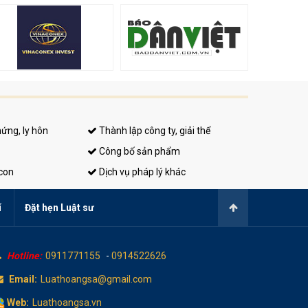
hứng, ly hôn
Thành lập công ty, giải thể
Công bố sản phẩm
 con
Dịch vụ pháp lý khác
í
Đặt hẹn Luật sư
Hotline:
0911771155
-
0914522626
Email:
Luathoangsa@gmail.com
Web:
Luathoangsa.vn