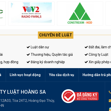
CHUYÊN ĐỀ LUẬT
Luật dân sự
Đất đai, làm c
ài
Thương hiệu, Quyền tác giả
Công ty Luật
ng, hợp đồng
Đăng ký doanh nghiệp
Xin giấy phép
á
Lĩnh vực hoạt động
Yêu cầu dịch vụ
Hướng dẫn trả ph
TY LUẬT HOÀNG SA
 12A03, Tòa 24T2, Hoàng Đạo Thúy,
 HN