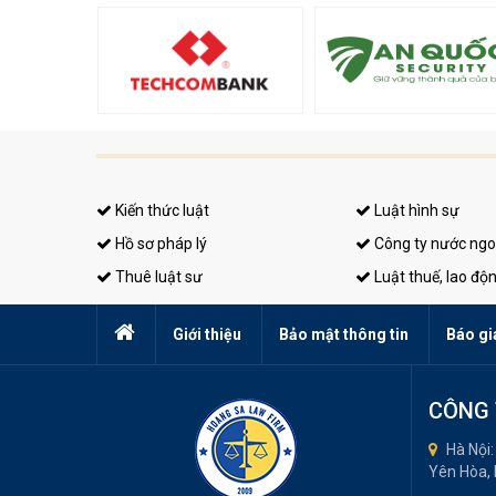
Kiến thức luật
Luật hình sự
Hồ sơ pháp lý
Công ty nước ngo
Thuê luật sư
Luật thuế, lao độ
Giới thiệu
Bảo mật thông tin
Báo gi
CÔNG 
Hà Nội:
Yên Hòa,