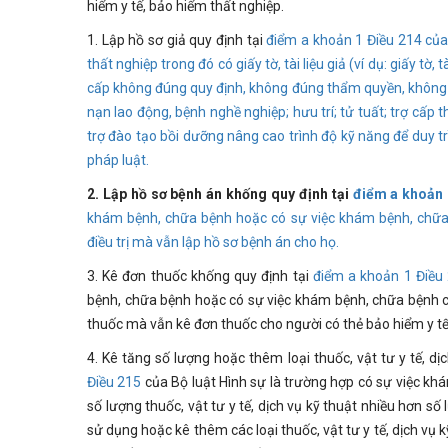
hiểm y tế, bảo hiểm thất nghiệp.
1. Lập hồ sơ giả quy định tại
điểm a khoản 1 Điều 214
của
thất nghiệp trong đó có giấy tờ, tài liệu giả (ví dụ: giấy t
cấp không đúng quy định, không đúng thẩm quyền, không đú
nạn lao động, bệnh nghề nghiệp; hưu trí; tử tuất; trợ cấp th
trợ đào tạo bồi dưỡng nâng cao trình độ kỹ năng để duy t
pháp luật.
2. Lập hồ sơ bệnh án khống quy định tại
điểm a khoản 
khám bệnh, chữa bệnh hoặc có sự việc khám bệnh, chữa
điều trị mà vẫn lập hồ sơ bệnh án cho họ.
3. Kê đơn thuốc khống quy định tại
điểm a khoản 1 Điều
bệnh, chữa bệnh hoặc có sự việc khám bệnh, chữa bệnh c
thuốc mà vẫn kê đơn thuốc cho người có thẻ bảo hiểm y tế
4. Kê tăng số lượng hoặc thêm loại thuốc, vật tư y tế, dị
Điều 215
của Bộ luật Hình sự là trường hợp có sự việc k
số lượng thuốc, vật tư y tế, dịch vụ kỹ thuật nhiều hơn số
sử dụng hoặc kê thêm các loại thuốc, vật tư y tế, dịch vụ