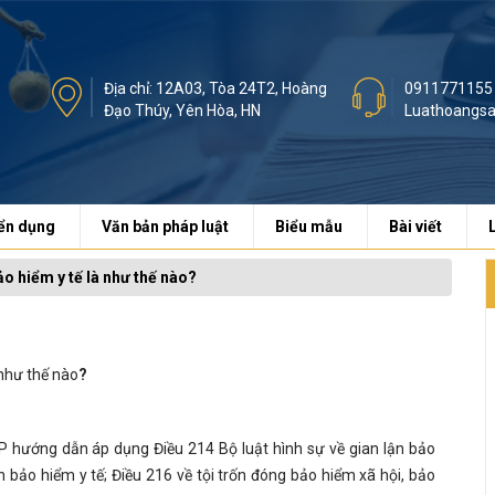
Địa chỉ: 12A03, Tòa 24T2, Hoàng
0911771155
Đạo Thúy, Yên Hòa, HN
Luathoangs
ển dụng
Văn bản pháp luật
Biểu mẫu
Bài viết
o hiểm y tế là như thế nào?
 như thế nào
?
 hướng dẫn áp dụng Điều 214 Bộ luật hình sự về gian lận bảo
ận bảo hiểm y tế; Điều 216 về tội trốn đóng bảo hiểm xã hội, bảo