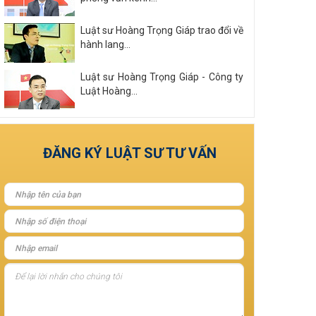
Luật sư Hoàng Trọng Giáp trao đổi về
hành lang...
Luật sư Hoàng Trọng Giáp - Công ty
Luật Hoàng...
Xem tất cả
ĐĂNG KÝ LUẬT SƯ TƯ VẤN