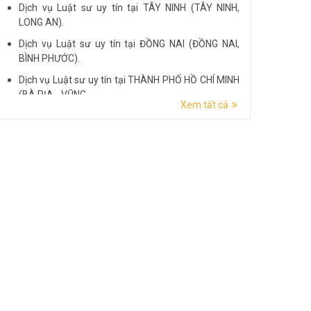
Dịch vụ Luật sư uy tín tại TÂY NINH (TÂY NINH,
LONG AN).
Dịch vụ Luật sư uy tín tại ĐỒNG NAI (ĐỒNG NAI,
BÌNH PHƯỚC).
Dịch vụ Luật sư uy tín tại THÀNH PHỐ HỒ CHÍ MINH
(BÀ RỊA - VŨNG...
Xem tất cả
Dịch vụ Luật sư uy tín tại ĐẮK LẮK (ĐẮK LẮK, PHÚ
YÊN).
Dịch vụ Luật sư uy tín tại LÂM ĐỒNG (LÂM ĐỒNG,
ĐẮK NÔNG, BÌNH THUẬN).