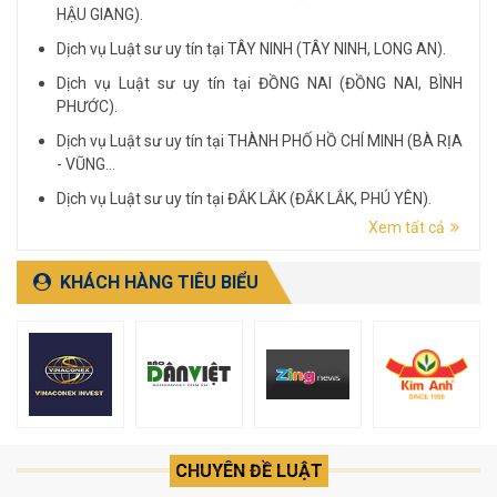
HẬU GIANG).
Dịch vụ Luật sư uy tín tại TÂY NINH (TÂY NINH, LONG AN).
Dịch vụ Luật sư uy tín tại ĐỒNG NAI (ĐỒNG NAI, BÌNH
PHƯỚC).
Dịch vụ Luật sư uy tín tại THÀNH PHỐ HỒ CHÍ MINH (BÀ RỊA
- VŨNG...
Dịch vụ Luật sư uy tín tại ĐẮK LẮK (ĐẮK LẮK, PHÚ YÊN).
Xem tất cả
Dịch vụ Luật sư uy tín tại LÂM ĐỒNG (LÂM ĐỒNG, ĐẮK
NÔNG, BÌNH THUẬN).
KHÁCH HÀNG TIÊU BIỂU
CHUYÊN ĐỀ LUẬT