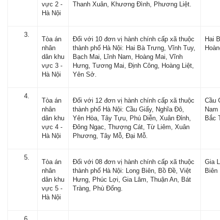
vực 2 -
Thanh Xuân, Khương Đình, Phương Liệt.
Hà Nội
Tòa án
Đối với 10 đơn vị hành chính cấp xã thuộc
Hai 
nhân
thành phố Hà Nội: Hai Bà Trưng, Vĩnh Tuy,
Hoàn
dân khu
Bạch Mai, Lĩnh Nam, Hoàng Mai, Vĩnh
vực 3 -
Hưng, Tương Mai, Định Công, Hoàng Liệt,
Hà Nội
Yên Sở.
Tòa án
Đối với 12 đơn vị hành chính cấp xã thuộc
Cầu 
nhân
thành phố Hà Nội: Cầu Giấy, Nghĩa Đô,
Nam 
dân khu
Yên Hòa, Tây Tựu, Phú Diễn, Xuân Đỉnh,
Bắc 
vực 4 -
Đông Ngạc, Thượng Cát, Từ Liêm, Xuân
Hà Nội
Phương, Tây Mỗ, Đại Mỗ.
Tòa án
Đối với 08 đơn vị hành chính cấp xã thuộc
Gia 
nhân
thành phố Hà Nội: Long Biên, Bồ Đề, Việt
Biên
dân khu
Hưng, Phúc Lợi, Gia Lâm, Thuận An, Bát
vực 5 -
Tràng, Phù Đổng.
Hà Nội