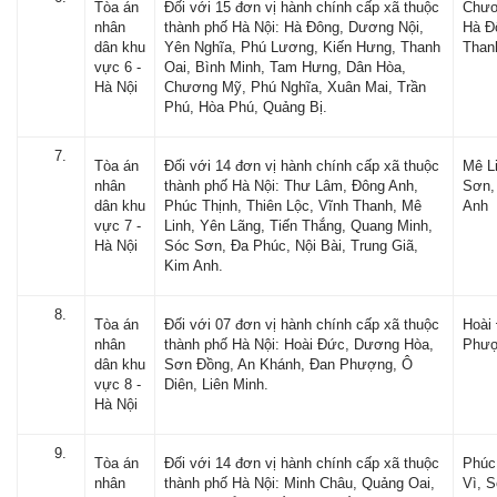
Tòa án
Đối với 15 đơn vị hành chính cấp xã thuộc
Chươ
nhân
thành phố Hà Nội: Hà Đông, Dương Nội,
Hà Đ
dân khu
Yên Nghĩa, Phú Lương, Kiến Hưng, Thanh
Than
vực 6 -
Oai, Bình Minh, Tam Hưng, Dân Hòa,
Hà Nội
Chương Mỹ, Phú Nghĩa, Xuân Mai, Trần
Phú, Hòa Phú, Quảng Bị.
Tòa án
Đối với 14 đơn vị hành chính cấp xã thuộc
Mê L
nhân
thành phố Hà Nội: Thư Lâm, Đông Anh,
Sơn,
dân khu
Phúc Thịnh, Thiên Lộc, Vĩnh Thanh, Mê
Anh
vực 7 -
Linh, Yên Lãng, Tiến Thắng, Quang Minh,
Hà Nội
Sóc Sơn, Đa Phúc, Nội Bài, Trung Giã,
Kim Anh.
Tòa án
Đối với 07 đơn vị hành chính cấp xã thuộc
Hoài
nhân
thành phố Hà Nội: Hoài Đức, Dương Hòa,
Phư
dân khu
Sơn Đồng, An Khánh, Đan Phượng, Ô
vực 8 -
Diên, Liên Minh.
Hà Nội
Tòa án
Đối với 14 đơn vị hành chính cấp xã thuộc
Phúc
nhân
thành phố Hà Nội: Minh Châu, Quảng Oai,
Vì, 