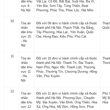
dân khu
Vật Lại, Cổ Đô, Bất Bạt, Suối Hai, Ba Vì,
vực 9 -
Yên Bài, Sơn Tây, Tùng Thiện, Đoài
Hà Nội
Phương, Phúc Thọ, Phúc Lộc, Hát Môn.
Tòa án
Đối với 09 đơn vị hành chính cấp xã thuộc
Thạc
nhân
thành phố Hà Nội: Thạch Thất, Hạ Bằng,
Quốc
dân khu
Tây Phương, Hòa Lạc, Yên Xuân, Quốc
vực 10
Oai, Hưng Đạo, Kiều Phú, Phú Cát.
- Hà
Nội
Tòa án
Đối với 10 đơn vị hành chính cấp xã thuộc
Thanh
nhân
thành phố Hà Nội: Thanh Trì, Đại Thanh,
Thườ
dân khu
Nam Phù, Ngọc Hồi, Thanh Liệt, Thượng
vực 11
Phúc, Thường Tín, Chương Dương, Hồng
- Hà
Vân, Phú Xuyên.
Nội
Tòa án
Đối với 11 đơn vị hành chính cấp xã thuộc
Phú 
nhân
thành phố Hà Nội: Phượng Dực, Chuyên
Mỹ Đ
dân khu
Mỹ, Đại Xuyên, Vân Đình, Ứng Thiên, Hòa
Hòa
vực 12
Xá, Ứng Hòa, Mỹ Đức, Hồng Sơn, Phúc