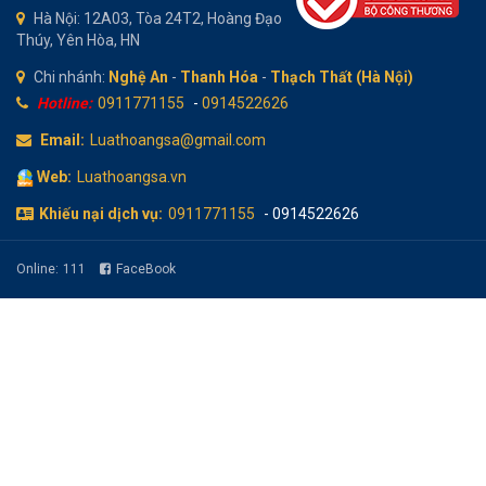
Hà Nội: 12A03, Tòa 24T2, Hoàng Đạo
Thúy, Yên Hòa, HN
Chi nhánh:
Nghệ An
-
Thanh Hóa
-
Thạch Thất (Hà Nội)
Hotline:
0911771155
-
0914522626
Email:
Luathoangsa@gmail.com
Web:
Luathoangsa.vn
Khiếu nại dịch vụ:
0911771155
- 0914522626
Online:
111
FaceBook