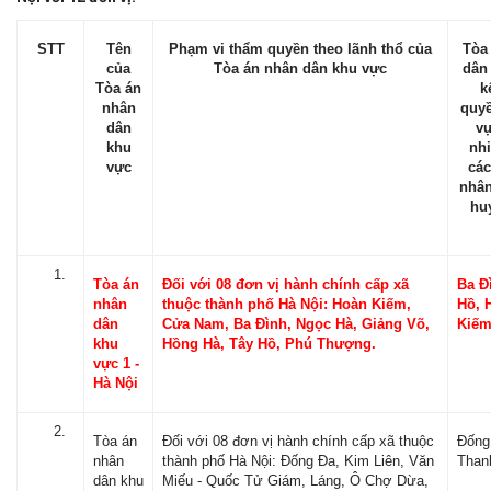
STT
Tên
Phạm vi thẩm quyền theo lãnh thổ của
Tòa
của
Tòa án nhân dân khu vực
dân
Tòa án
k
nhân
quyề
dân
vụ
khu
nh
vực
các
nhân
hu
Tòa án
Đối với 08 đơn vị hành chính cấp xã
Ba Đ
nhân
thuộc thành phố Hà Nội: Hoàn Kiếm,
Hồ, 
dân
Cửa Nam, Ba Đình, Ngọc Hà, Giảng Võ,
Kiế
khu
Hồng Hà, Tây Hồ, Phú Thượng.
vực 1 -
Hà Nội
Tòa án
Đối với 08 đơn vị hành chính cấp xã thuộc
Đống
nhân
thành phố Hà Nội: Đống Đa, Kim Liên, Văn
Than
dân khu
Miếu - Quốc Tử Giám, Láng, Ô Chợ Dừa,