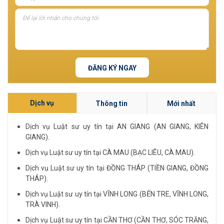
ĐĂNG KÝ NGAY
Dịch vụ
Thông tin
Mới nhất
Dịch vụ Luật sư uy tín tại AN GIANG (AN GIANG, KIÊN
GIANG).
Dịch vụ Luật sư uy tín tại CÀ MAU (BẠC LIÊU, CÀ MAU).
Dịch vụ Luật sư uy tín tại ĐỒNG THÁP (TIỀN GIANG, ĐỒNG
THÁP).
Dịch vụ Luật sư uy tín tại VĨNH LONG (BẾN TRE, VĨNH LONG,
TRÀ VINH).
Dịch vụ Luật sư uy tín tại CẦN THƠ (CẦN THƠ, SÓC TRĂNG,