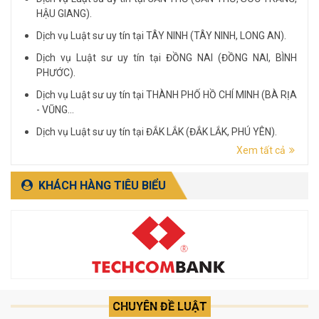
HẬU GIANG).
Dịch vụ Luật sư uy tín tại TÂY NINH (TÂY NINH, LONG AN).
Dịch vụ Luật sư uy tín tại ĐỒNG NAI (ĐỒNG NAI, BÌNH
PHƯỚC).
Dịch vụ Luật sư uy tín tại THÀNH PHỐ HỒ CHÍ MINH (BÀ RỊA
- VŨNG...
Dịch vụ Luật sư uy tín tại ĐẮK LẮK (ĐẮK LẮK, PHÚ YÊN).
Xem tất cả
Dịch vụ Luật sư uy tín tại LÂM ĐỒNG (LÂM ĐỒNG, ĐẮK
NÔNG, BÌNH THUẬN).
KHÁCH HÀNG TIÊU BIỂU
CHUYÊN ĐỀ LUẬT