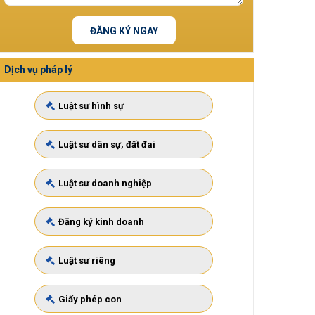
ĐĂNG KÝ NGAY
Dịch vụ pháp lý
Luật sư hình sự
Luật sư dân sự, đất đai
Luật sư doanh nghiệp
Đăng ký kinh doanh
Luật sư riêng
Giấy phép con