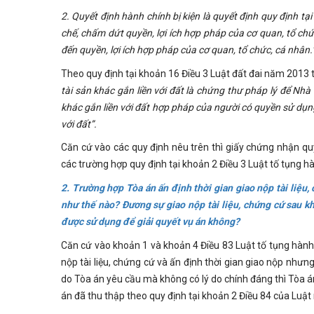
2. Quyết định hành chính bị kiện là quyết định quy định t
chế
, chấ
m dứt quyề
n, lợi ích hợp pháp của cơ quan, tổ c
đến quyền, lợi ích hợp pháp của cơ quan, tổ chức, cá nhân.
Theo quy định tại khoản 16 Điều 3 Luật đất đai năm 2013 t
tài sản khác g
ắ
n liề
n với đấ
t là chứ
ng thư pháp lý để Nhà
khác gắn liền với đất hợp pháp của người có quyền sử dụn
với đấ
t”.
Căn cứ vào các quy định nêu trên thì giấy chứng nhận qu
các trường hợp quy định tại khoản 2 Điều 3 Luật tố tụng h
2. Trường hợp Tòa án ấn định thời gian giao nộp tài liệu
như thế nào? Đương sự giao nộp tài liệu, chứng cứ sau khi
được sử dụng để giải quyết vụ án không?
Căn cứ vào khoản 1 và khoản 4 Điều 83 Luật tố tụng hàn
nộp tài liệu, chứng cứ và ấn định thời gian giao nộp như
do Tòa án yêu cầu mà không có lý do chính đáng thì Tòa á
án đã thu thập theo quy định tại khoản 2 Điều 84 của Luật 