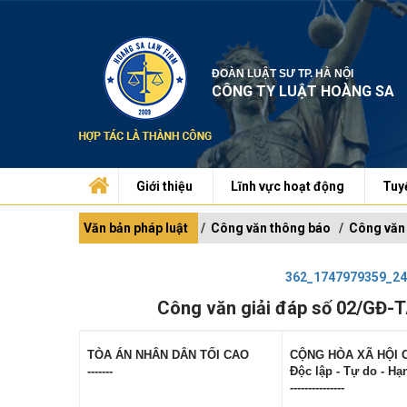
ĐOÀN LUẬT SƯ TP. HÀ NỘI
CÔNG TY LUẬT HOÀNG SA
Giới thiệu
Lĩnh vực hoạt động
Tuy
Văn bản pháp luật
Công văn thông báo
Công văn 
362_1747979359_24
Công văn giải đáp số 02/GĐ-T
TÒA ÁN NHÂN DÂN TỐI CAO
CỘNG HÒA XÃ HỘI 
-------
Độc lập - Tự do - H
---------------