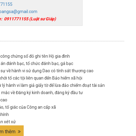
771155
oangsa@gmail.com
e:
0911771155
(Luật sư Giáp)
ng chứng sổ đỏ ghi tên Hộ gia đình
án đánh bạc, tổ chức đánh bạc, gá bạc
sự về hành vi sử dụng Dao có tính sát thương cao
i tố các tội liên quan đến Bảo hiểm xã hội
 hành vi làm giả giấy tờ để lừa đảo chiếm đoạt tài sản
 mắc về Đăng ký kinh doanh, đăng ký đầu tư
 cao
, tố giác của Công an cấp xã
chính
n xét xử
m thêm