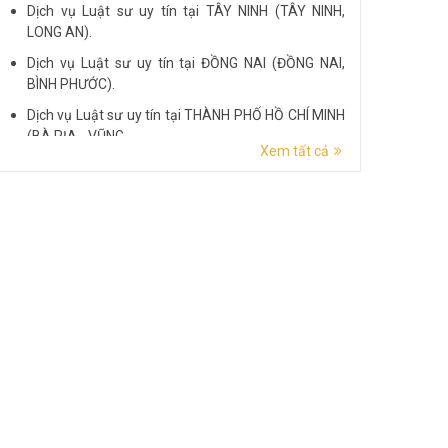
Dịch vụ Luật sư uy tín tại TÂY NINH (TÂY NINH,
LONG AN).
Dịch vụ Luật sư uy tín tại ĐỒNG NAI (ĐỒNG NAI,
BÌNH PHƯỚC).
Dịch vụ Luật sư uy tín tại THÀNH PHỐ HỒ CHÍ MINH
(BÀ RỊA - VŨNG...
Xem tất cả
Dịch vụ Luật sư uy tín tại ĐẮK LẮK (ĐẮK LẮK, PHÚ
YÊN).
Dịch vụ Luật sư uy tín tại LÂM ĐỒNG (LÂM ĐỒNG,
ĐẮK NÔNG, BÌNH THUẬN).