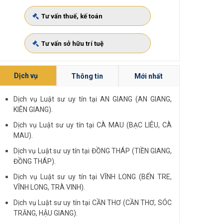
Tư vấn thuế, kế toán
Tư vấn sở hữu trí tuệ
Dịch vụ
Thông tin
Mới nhất
Dịch vụ Luật sư uy tín tại AN GIANG (AN GIANG,
KIÊN GIANG).
Dịch vụ Luật sư uy tín tại CÀ MAU (BẠC LIÊU, CÀ
MAU).
Dịch vụ Luật sư uy tín tại ĐỒNG THÁP (TIỀN GIANG,
ĐỒNG THÁP).
Dịch vụ Luật sư uy tín tại VĨNH LONG (BẾN TRE,
VĨNH LONG, TRÀ VINH).
Dịch vụ Luật sư uy tín tại CẦN THƠ (CẦN THƠ, SÓC
TRĂNG, HẬU GIANG).