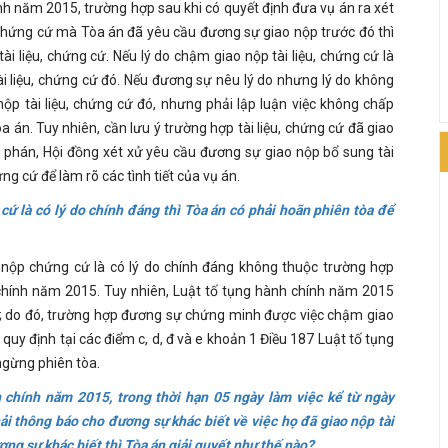
nh năm 2015, trường hợp sau khi có quyết định đưa vụ án ra xét
, chứng cứ mà Tòa án đã yêu cầu đương sự giao nộp trước đó thì
i liệu, chứng cứ. Nếu lý do chậm giao nộp tài liệu, chứng cứ là
ài liệu, chứng cứ đó. Nếu đương sự nêu lý do nhưng lý do không
ộp tài liệu, chứng cứ đó, nhưng phải lập luận việc không chấp
a án. Tuy nhiên, cần lưu ý trường hợp tài liệu, chứng cứ đã giao
 phán, Hội đồng xét xử yêu cầu đương sự giao nộp bổ sung tài
ng cứ để làm rõ các tình tiết của vụ án.
ứ là có lý do chính đáng thì Tòa án có phải hoãn phiên tòa để
ộp chứng cứ là có lý do chính đáng không thuộc trường hợp
 chính năm 2015. Tuy nhiên, Luật tố tụng hành chính năm 2015
; do đó, trường hợp đương sự chứng minh được việc chậm giao
uy định tại các điểm c, d, đ và e khoản 1 Điều 187 Luật tố tụng
ngừng phiên tòa.
 chính năm 2015, trong thời hạn 05 ngày làm việc kể từ ngày
hải thông báo cho đương sự khác biết về việc họ đã giao nộp tài
ng sự khác biết thì Tòa án giải quyết như thế nào?