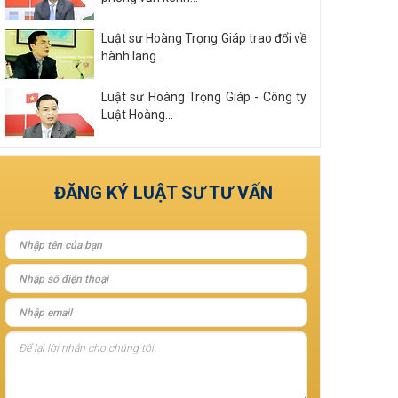
Luật sư Hoàng Trọng Giáp trao đổi về
hành lang...
Luật sư Hoàng Trọng Giáp - Công ty
Luật Hoàng...
Xem tất cả
ĐĂNG KÝ LUẬT SƯ TƯ VẤN