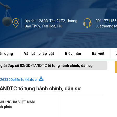
Địa chỉ: 12A03, Tòa 24T2, Hoàng
0911771155
Đạo Thúy, Yên Hòa, HN
Luathoangs
ển dụng
Văn bản pháp luật
Biểu mẫu
Bài viết
giải đáp số 02/GĐ-TANDTC tố tụng hành chính, dân sự
268300c5fe4d44.doc
ANDTC tố tụng hành chính, dân sự
CHỦ NGHĨA VIỆT NAM
ạnh phúc