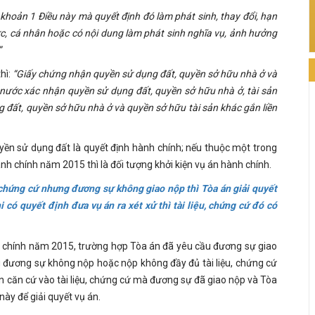
ại khoản 1 Điều này mà quyết định đó
làm phát sinh, thay đổ
i, hạn
hức, cá nhân hoặc có nội dung làm phát sinh nghĩa vụ, ảnh hưởng
”
hì:
“Giấy chứng nhận quyền sử dụng đất, quyền sở hữu nhà ở và
 nước xác nhận quyền sử dụng đất, quyền sở hữu nhà ở, tài sản
g đất, quyền sở hữu nhà ở và quyền sở hữu tài sản khác gắ
n liền
yền sử dụng đất là quyết định hành chính; nếu thuộc một trong
ành chính năm 2015 thì là đối tượng khởi kiện vụ án hành chính.
, chứng cứ nhưng đương sự không giao nộp thì Tòa án giải quyết
 có quyết định đưa vụ án ra xét xử thì tài liệu, chứng cứ đó có
h chính năm 2015, trường hợp Tòa án đã yêu cầu đương sự giao
ng đương sự không nộp hoặc nộp không đầy đủ tài liệu, chứng cứ
n căn cứ vào tài liệu, chứng cứ mà đương sự đã giao nộp và Tòa
này để giải quyết vụ án.