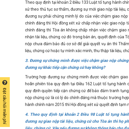
Theo quy định tại khoản 2 Điều 133 Luật tố tụng hành chí
xử theo thủ tục sơ thẩm, đương sự mới giao nộp tài liệu
đương sự phải chứng minh lý do của việc chậm giao nộp tà
chính đáng thì Hội đồng xét xử chấp nhận việc giao nộp t
chính đáng thì Tòa án không chấp nhận việc chậm giao n
nhận tài liệu, chứng cứ đó trong bản án, quyết định của Tò
nộp chưa đảm bảo đủ cơ sở để giải quyết vụ án thì Thẩm
liệu, chứng cứ hoặc tự mình xác minh, thu thập tài liệu, chứ
3. Đương sự chứng minh được việc chậm giao nộp chứng c
đương sự khác tiếp cận chứng cứ hay không?
Trường hợp đương sự chứng minh được việc chậm giao n
hoãn phiên tòa quy định tại Điều 162 Luật tố tụng hành
Đặt câu hỏi miễn phí
quy định quyền tiếp cận chứng cứ để bảo đảm tranh tụng
nộp chứng cứ là có lý do chính đáng mà thuộc trường hợp q
hành chính năm 2015 thì Hội đồng xét xử quyết định tạm 
4. Theo quy định tại khoản 2 Điều 98 Luật tố tụng hành
đương sự giao nộp tài liệu, chứng cứ cho Tòa án thì họ p
liệu, chứng cứ. Vậy nếu đương sự không thông báo cho đươ