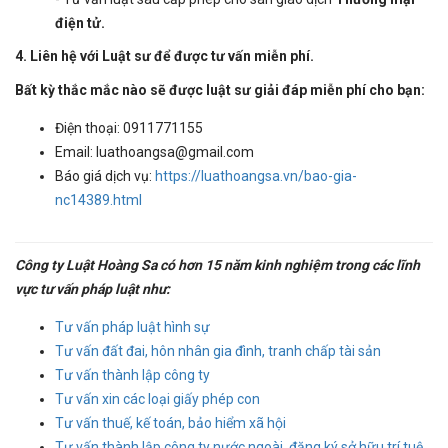
điện tử.
4. Liên hệ với Luật sư để được tư vấn miễn phí.
Bất kỳ thắc mắc nào sẽ được luật sư giải đáp miễn phí cho bạn:
Điện thoại: 0911771155
Email: luathoangsa@gmail.com
Báo giá dịch vụ:
https://luathoangsa.vn/bao-gia-
nc14389.html
Công ty Luật Hoàng Sa có hơn 15 năm kinh nghiệm trong các lĩnh
vực tư vấn pháp luật như:
Tư vấn pháp luật hình sự
Tư vấn đất đai, hôn nhân gia đình, tranh chấp tài sản
Tư vấn thành lập công ty
Tư vấn xin các loại giấy phép con
Tư vấn thuế, kế toán, bảo hiểm xã hội
Tư vấn thành lập công ty nước ngoài, đăng ký sở hữu trí tuệ