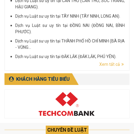
Dịch vụ Luật sư uy tín tại CẦN THƠ (CẦN THƠ, SÓC TRĂNG,
HẬU GIANG).
Dịch vụ Luật sư uy tín tại TÂY NINH (TÂY NINH, LONG AN).
Dịch vụ Luật sư uy tín tại ĐỒNG NAI (ĐỒNG NAI, BÌNH
PHƯỚC).
Dịch vụ Luật sư uy tín tại THÀNH PHỐ HỒ CHÍ MINH (BÀ RỊA
- VŨNG...
Dịch vụ Luật sư uy tín tại ĐẮK LẮK (ĐẮK LẮK, PHÚ YÊN).
Xem tất cả
Dịch vụ Luật sư uy tín tại LÂM ĐỒNG (LÂM ĐỒNG, ĐẮK
NÔNG, BÌNH THUẬN).
KHÁCH HÀNG TIÊU BIỂU
CHUYÊN ĐỀ LUẬT