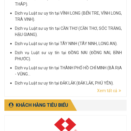
THÁP).
Dịch vụ Luật sư uy tín tại VĨNH LONG (BẾN TRE, VĨNH LONG,
TRÀ VINH).
Dịch vụ Luật sư uy tín tại CẦN THƠ (CẦN THƠ, SÓC TRĂNG,
HẬU GIANG).
Dịch vụ Luật sư uy tín tại TÂY NINH (TÂY NINH, LONG AN).
Dịch vụ Luật sư uy tín tại ĐỒNG NAI (ĐỒNG NAI, BÌNH
PHƯỚC).
Dịch vụ Luật sư uy tín tại THÀNH PHỐ HỒ CHÍ MINH (BÀ RỊA
- VŨNG...
Dịch vụ Luật sư uy tín tại ĐẮK LẮK (ĐẮK LẮK, PHÚ YÊN).
Xem tất cả
Dịch vụ Luật sư uy tín tại LÂM ĐỒNG (LÂM ĐỒNG, ĐẮK
NÔNG, BÌNH THUẬN).
KHÁCH HÀNG TIÊU BIỂU