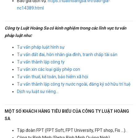
Báo giá dịch vụ:
https://luathoangsa.vn/bao-gia-
nc14389.html
Công ty Luật Hoàng Sa có kinh nghiệm trong các lĩnh vực tư vấn
pháp luật như:
Tư vấn pháp luật hình sự
Tư vấn đất đai, hôn nhân gia đình, tranh chấp tài sản
Tư vấn thành lập công ty
Tư vấn xin các loại giấy phép con
Tư vấn thuế, kế toán, bảo hiểm xã hội
Tư vấn thành lập công ty nước ngoài, đăng ký sở hữu trí tuệ
Dịch vụ luật sư riêng...
MỘT SỐ KHÁCH HÀNG TIÊU BIỂU CỦA CÔNG TY LUẬT HOÀNG
SA
Tập đoàn FPT (FPT Soft, FPT University, FPT shop, Fis ...).
Công ty Bình Minh (Petro Bình Minh Quảng Ninh).