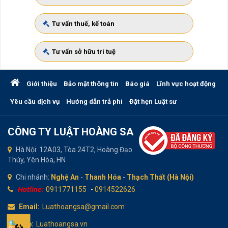
Tư vấn thuế, kế toán
Tư vấn sở hữu trí tuệ
Giới thiệu
Bảo mật thông tin
Báo giá
Lĩnh vực hoạt động
Yêu cầu dịch vụ
Hướng dẫn trả phí
Đặt hẹn Luật sư
CÔNG TY LUẬT HOÀNG SA
Hà Nội: 12A03, Tòa 24T2, Hoàng Đạo
Thúy, Yên Hòa, HN
Chi nhánh:
Nghệ An
-
Thanh Hóa
-
Thạch Thất (Hà Nội)
Hotline:
0911771155
-
0914522626
Email:
Luathoangsa@gmail.com
Web:
Luathoangsa.vn