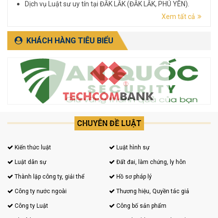
Dịch vụ Luật sư uy tín tại ĐẮK LẮK (ĐẮK LẮK, PHÚ YÊN).
Xem tất cả
Dịch vụ Luật sư uy tín tại LÂM ĐỒNG (LÂM ĐỒNG, ĐẮK
NÔNG, BÌNH THUẬN).
KHÁCH HÀNG TIÊU BIỂU
CHUYÊN ĐỀ LUẬT
Kiến thức luật
Luật hình sự
Luật dân sự
Đất đai, làm chứng, ly hôn
Thành lập công ty, giải thể
Hồ sơ pháp lý
Công ty nước ngoài
Thương hiệu, Quyền tác giả
Công ty Luật
Công bố sản phẩm