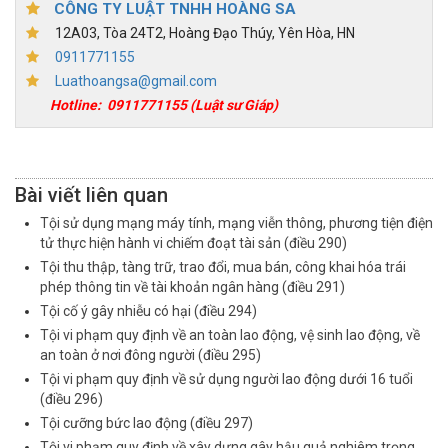
CÔNG TY LUẬT TNHH HOÀNG SA
12A03, Tòa 24T2, Hoàng Đạo Thúy, Yên Hòa, HN
0911771155
Luathoangsa@gmail.com
Hotline:
0911771155
(Luật sư Giáp)
Bài viết liên quan
Tội sử dụng mạng máy tính, mạng viễn thông, phương tiện điện
tử thực hiện hành vi chiếm đoạt tài sản (điều 290)
Tội thu thập, tàng trữ, trao đổi, mua bán, công khai hóa trái
phép thông tin về tài khoản ngân hàng (điều 291)
Tội cố ý gây nhiễu có hại (điều 294)
Tội vi phạm quy định về an toàn lao động, vệ sinh lao động, về
an toàn ở nơi đông người (điều 295)
Tội vi phạm quy định về sử dụng người lao động dưới 16 tuổi
(điều 296)
Tội cưỡng bức lao động (điều 297)
Tội vi phạm quy định về xây dựng gây hậu quả nghiêm trọng