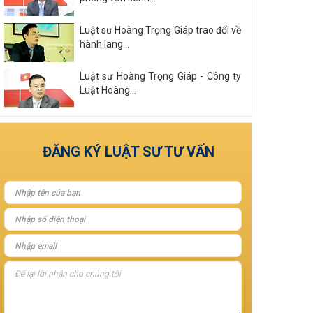
Luật sư Hoàng Trọng Giáp trao đổi về
hành lang...
Luật sư Hoàng Trọng Giáp - Công ty
Luật Hoàng...
Xem tất cả
ĐĂNG KÝ LUẬT SƯ TƯ VẤN