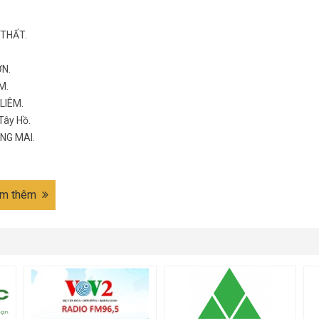
 THẤT.
ƠN.
M.
LIÊM.
Tây Hồ.
NG MAI.
m thêm