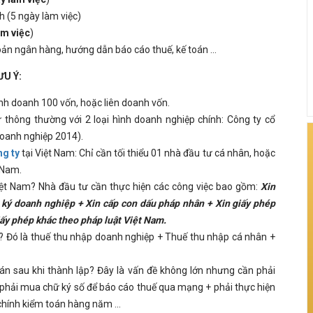
h (5 ngày làm việc)
àm việc
)
ản ngân hàng, hướng dẫn báo cáo thuế, kế toán ...
U Ý:
inh doanh 100 vốn, hoặc liên doanh vốn.
 thông thường với 2 loại hình doanh nghiệp chính: Công ty cổ
doanh nghiệp 2014).
ng ty
tại Việt Nam: Chỉ cần tối thiểu 01 nhà đầu tư cá nhân, hoặc
t Nam.
iệt Nam? Nhà đầu tư cần thực hiện các công việc bao gồm:
Xin
ký doanh nghiệp + Xin cấp con dấu pháp nhân + Xin giấy phép
iấy phép khác theo pháp luật Việt Nam.
? Đó là thuế thu nhập doanh nghiệp + Thuế thu nhập cá nhân +
oán sau khi thành lập? Đây là vấn đề không lớn nhưng cần phải
phải mua chữ ký số để báo cáo thuế qua mạng + phải thực hiện
chính kiểm toán hàng năm ...