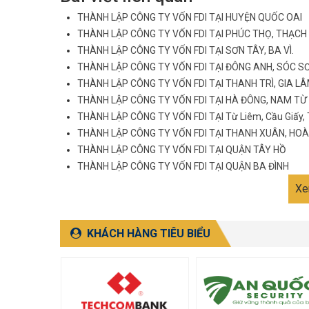
THÀNH LẬP CÔNG TY VỐN FDI TẠI HUYỆN QUỐC OAI
THÀNH LẬP CÔNG TY VỐN FDI TẠI PHÚC THỌ, THẠCH
THÀNH LẬP CÔNG TY VỐN FDI TẠI SƠN TÂY, BA VÌ.
THÀNH LẬP CÔNG TY VỐN FDI TẠI ĐÔNG ANH, SÓC S
THÀNH LẬP CÔNG TY VỐN FDI TẠI THANH TRÌ, GIA LÂ
THÀNH LẬP CÔNG TY VỐN FDI TẠI HÀ ĐÔNG, NAM TỪ 
THÀNH LẬP CÔNG TY VỐN FDI TẠI Từ Liêm, Cầu Giấy, 
THÀNH LẬP CÔNG TY VỐN FDI TẠI THANH XUÂN, HOÀ
THÀNH LẬP CÔNG TY VỐN FDI TẠI QUẬN TÂY HỒ
THÀNH LẬP CÔNG TY VỐN FDI TẠI QUẬN BA ĐÌNH
Xe
KHÁCH HÀNG TIÊU BIỂU