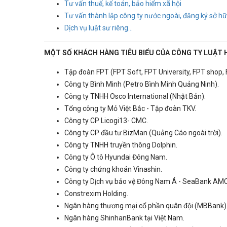
Tư vấn thuế, kế toán, bảo hiểm xã hội
Tư vấn thành lập công ty nước ngoài, đăng ký sở hữu
Dịch vụ luật sư riêng...
MỘT SỐ KHÁCH HÀNG TIÊU BIỂU CỦA CÔNG TY LUẬT 
Tập đoàn FPT (FPT Soft, FPT University, FPT shop, Fis
Công ty Bình Minh (Petro Bình Minh Quảng Ninh).
Công ty TNHH Osco International (Nhật Bản).
Tổng công ty Mỏ Việt Bắc - Tập đoàn TKV.
Công ty CP Licogi13- CMC.
Công ty CP đầu tư BizMan (Quảng Cáo ngoài trời).
Công ty TNHH truyền thông Dolphin.
Công ty Ô tô Hyundai Đông Nam.
Công ty chứng khoán Vinashin.
Công ty Dịch vụ bảo vệ Đông Nam Á - SeaBank AMC
Constrexim Holding.
Ngân hàng thương mại cổ phần quân đội (MBBank)
Ngân hàng ShinhanBank tại Việt Nam.