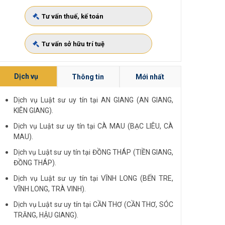
Tư vấn thuế, kế toán
Tư vấn sở hữu trí tuệ
Dịch vụ
Thông tin
Mới nhất
Dịch vụ Luật sư uy tín tại AN GIANG (AN GIANG,
KIÊN GIANG).
Dịch vụ Luật sư uy tín tại CÀ MAU (BẠC LIÊU, CÀ
MAU).
Dịch vụ Luật sư uy tín tại ĐỒNG THÁP (TIỀN GIANG,
ĐỒNG THÁP).
Dịch vụ Luật sư uy tín tại VĨNH LONG (BẾN TRE,
VĨNH LONG, TRÀ VINH).
Dịch vụ Luật sư uy tín tại CẦN THƠ (CẦN THƠ, SÓC
TRĂNG, HẬU GIANG).