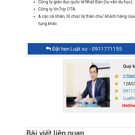
Công ty giáo dục quốc tế Nhật Bản (tư vấn du học).
Công ty VnTrip OTA.
& các cá nhân, tổ chức là thân chủ/ khách hàng của
tụng khác.
Đặt hẹn Luật sư
- 0911771155
Quý khác
CÔNG
12A03,
0911
Luath
Hotlin
Bài viết liên quan