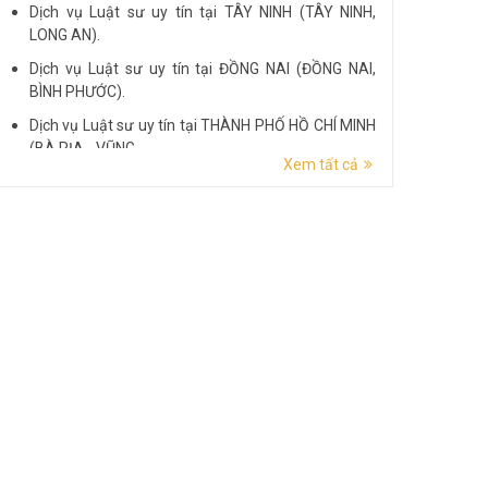
Dịch vụ Luật sư uy tín tại TÂY NINH (TÂY NINH,
LONG AN).
Dịch vụ Luật sư uy tín tại ĐỒNG NAI (ĐỒNG NAI,
BÌNH PHƯỚC).
Dịch vụ Luật sư uy tín tại THÀNH PHỐ HỒ CHÍ MINH
(BÀ RỊA - VŨNG...
Xem tất cả
Dịch vụ Luật sư uy tín tại ĐẮK LẮK (ĐẮK LẮK, PHÚ
YÊN).
Dịch vụ Luật sư uy tín tại LÂM ĐỒNG (LÂM ĐỒNG,
ĐẮK NÔNG, BÌNH THUẬN).