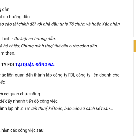
g dẫn.
ật sư hướng dẫn.
áo cáo tài chính đối với nhà đầu tư là Tổ chức; và hoặc Xác nhận
i hình -
Do luật sư hướng dẫn.
là hộ chiếu; Chứng minh thư/ thẻ căn cước công dân.
èm theo.
 TY FDI
TẠI
QUẬN ĐỐNG ĐA
:
khác liên quan đến thành lập công ty FDI, công ty liên doanh cho
ết:
với cơ quan chức năng.
để đẩy nhanh tiến độ công việc.
hành lập như:
Tư vấn thuế, kế toán, báo cáo sổ sách kế toán...
 hiện các công việc sau: