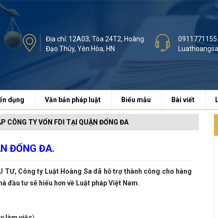
Địa chỉ: 12A03, Tòa 24T2, Hoàng
0911771155
Đạo Thúy, Yên Hòa, HN
Luathoangs
ển dụng
Văn bản pháp luật
Biểu mẫu
Bài viết
P CÔNG TY VỐN FDI TẠI QUẬN ĐỐNG ĐA
N ĐỐNG ĐA
.
U TƯ, Công ty Luật Hoàng Sa đã hỗ trợ thành công cho hàng
hà đầu tư sẽ hiểu hơn về Luật pháp Việt Nam.
y làm việc
)