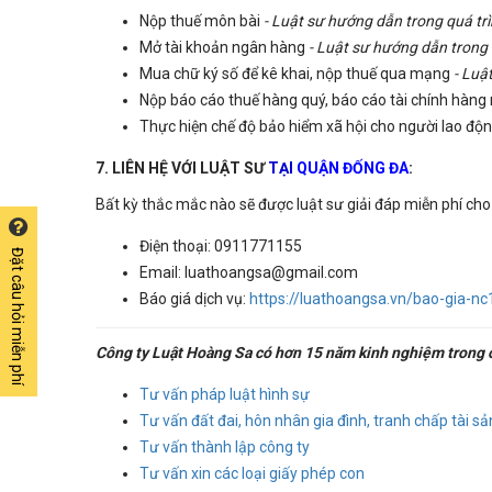
Nộp thuế môn bài
- Luật sư hướng dẫn trong quá tr
Mở tài khoản ngân hàng
- Luật sư hướng dẫn trong 
Mua chữ ký số để kê khai, nộp thuế qua mạng
- Luậ
Nộp báo cáo thuế hàng quý, báo cáo tài chính hàn
Thực hiện chế độ bảo hiểm xã hội cho người lao độ
7. LIÊN HỆ VỚI LUẬT SƯ
TẠI
QUẬN ĐỐNG ĐA
:
Bất kỳ thắc mắc nào sẽ được luật sư giải đáp miễn phí cho
Điện thoại: 0911771155
Đặt câu hỏi miễn phí
Email: luathoangsa@gmail.com
Báo giá dịch vụ:
https://luathoangsa.vn/bao-gia-n
Công ty Luật Hoàng Sa có hơn 15 năm kinh nghiệm trong cá
Tư vấn pháp luật hình sự
Tư vấn đất đai, hôn nhân gia đình, tranh chấp tài sả
Tư vấn thành lập công ty
Tư vấn xin các loại giấy phép con