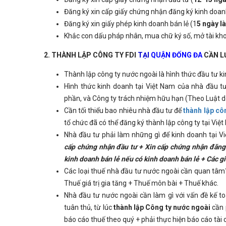
Đăng ký xin cấp giấy chứng nhận đăng ký kinh doan
Đăng ký xin giấy phép kinh doanh bán lẻ (1
5 ngày l
Khắc con dấu pháp nhân, mua chữ ký số, mở tài kho
2. THÀNH LẬP CÔNG TY FDI
TẠI
QUẬN ĐỐNG ĐA
CẦN LƯ
Thành lập công ty nước ngoài là hình thức đầu tư k
Hình thức kinh doanh tại Việt Nam của nhà đầu tư
phần, và Công ty trách nhiệm hữu hạn (Theo Luật 
Cần tối thiểu bao nhiêu nhà đầu tư để
thành lập cô
tổ chức đã có thể đăng ký thành lập công ty tại Việ
Nhà đầu tư phải làm những gì để kinh doanh tại V
cấp chứng nhận đầu tư + Xin cấp chứng nhận đăng 
kinh doanh bán lẻ nếu có kinh doanh bán lẻ + Các g
Các loại thuế nhà đầu tư nước ngoài cần quan tâm
Thuế giá trị gia tăng + Thuế môn bài + Thuế khác.
Nhà đầu tư nước ngoài cần làm gì với vấn đề kế t
tuân thủ, từ lúc
thành lập Công ty nước ngoài
cần 
báo cáo thuế theo quý + phải thực hiện báo cáo tài 