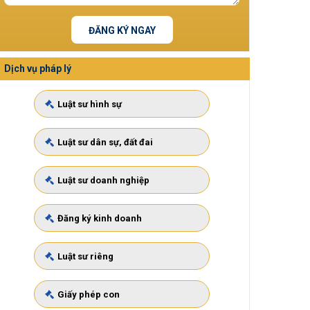
ĐĂNG KÝ NGAY
Dịch vụ pháp lý
Luật sư hình sự
Luật sư dân sự, đất đai
Luật sư doanh nghiệp
Đăng ký kinh doanh
Luật sư riêng
Giấy phép con