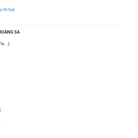
 trí tuệ
HOÀNG SA
 ...).
.
.