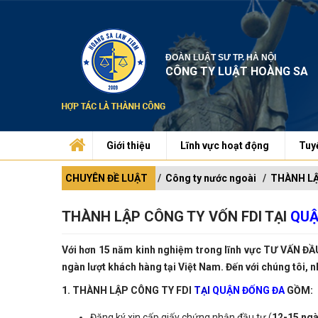
ĐOÀN LUẬT SƯ TP. HÀ NỘI
CÔNG TY LUẬT HOÀNG SA
Giới thiệu
Lĩnh vực hoạt động
Tuy
CHUYÊN ĐỀ LUẬT
Công ty nước ngoài
THÀNH LẬ
THÀNH LẬP CÔNG TY VỐN FDI TẠI
QUẬ
Với hơn 15 năm kinh nghiệm trong lĩnh vực TƯ VẤN ĐẦ
ngàn lượt khách hàng tại Việt Nam. Đến với chúng tôi, n
1. THÀNH LẬP CÔNG TY FDI
TẠI
QUẬN ĐỐNG ĐA
GỒM:
Đăng ký xin cấp giấy chứng nhận đầu tư (
12-15 ngà