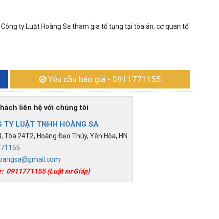
 Công ty Luật Hoàng Sa tham gia tố tụng tại tòa án, cơ quan tố
Yêu cầu báo giá
- 0911771155
h liên hệ với chúng tôi
 TY LUẬT TNHH HOÀNG SA
 Tòa 24T2, Hoàng Đạo Thúy, Yên Hòa, HN
771155
oangsa@gmail.com
e:
0911771155
(Luật sư Giáp)