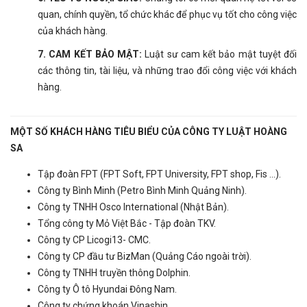
quan, chính quyền, tổ chức khác để phục vụ tốt cho công việc
của khách hàng.
7. CAM KẾT BẢO MẬT:
Luật sư cam kết bảo mật tuyệt đối
các thông tin, tài liệu, và những trao đổi công việc với khách
hàng.
MỘT SỐ KHÁCH HÀNG TIÊU BIỂU CỦA CÔNG TY LUẬT HOÀNG
SA
Tập đoàn FPT (FPT Soft, FPT University, FPT shop, Fis ...).
Công ty Bình Minh (Petro Bình Minh Quảng Ninh).
Công ty TNHH Osco International (Nhật Bản).
Tổng công ty Mỏ Việt Bắc - Tập đoàn TKV.
Công ty CP Licogi13- CMC.
Công ty CP đầu tư BizMan (Quảng Cáo ngoài trời).
Công ty TNHH truyền thông Dolphin.
Công ty Ô tô Hyundai Đông Nam.
Công ty chứng khoán Vinashin.