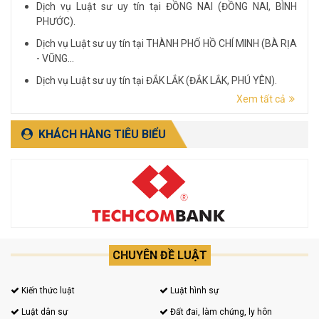
Dịch vụ Luật sư uy tín tại ĐỒNG NAI (ĐỒNG NAI, BÌNH
PHƯỚC).
Dịch vụ Luật sư uy tín tại THÀNH PHỐ HỒ CHÍ MINH (BÀ RỊA
- VŨNG...
Dịch vụ Luật sư uy tín tại ĐẮK LẮK (ĐẮK LẮK, PHÚ YÊN).
Xem tất cả
Dịch vụ Luật sư uy tín tại LÂM ĐỒNG (LÂM ĐỒNG, ĐẮK
NÔNG, BÌNH THUẬN).
KHÁCH HÀNG TIÊU BIỂU
CHUYÊN ĐỀ LUẬT
Kiến thức luật
Luật hình sự
Luật dân sự
Đất đai, làm chứng, ly hôn