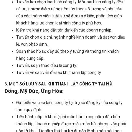
Tư vấn lựa chọn loại hình công ty. Mỗi loại hình công ty đều
có ưu, nhược điểm riêng nên tùy theo số lượng và nhu cầu
của các thành viên, luật sư sẽ đưa ra ý kiến, phân tích giúp
khách hàng lựa chọn loại hình công ty phù hợp.
Kiểm tra khả năng đặt tên dự kiến của doanh nghiệp.
Tư vấn chọn địa chỉ, ngành nghề kinh doanh và đặt vốn điều
lệ, vốn pháp định.
Soạn thảo hồ sơ đầy đủ theo ý tưởng và thông tin khách
hàng cung cấp.
Tư vấn, soạn thảo điều lệ công ty.
Tư vấn về các vấn đề sau khi thành lập công ty.
Hà
6. MỘT SỐ LƯU Ý SAU KHI THÀNH LẬP CÔNG TY TẠI
Đông, Mỹ Đức, Ứng Hòa
:
Đặt biển và treo biển công ty tại trụ sở đăng ký của công ty
theo quy định.
Tiến hành nộp tờ khai lệ phí môn bài: Trong năm đầu tiên
thành lập, doanh nghiệp được miễn môn bài nhưng vẫn phải
nộp tờ khai. Từ năm thứ hai trở đi, nộp lệ phí môn bài theo