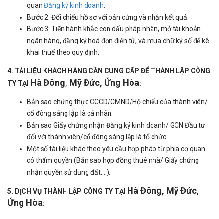
quan
Đăng ký kinh doanh
.
Bước 2: Đối chiếu hồ sơ với bản cứng và nhận kết quả.
Bước 3: Tiến hành khắc con dấu pháp nhân, mở tài khoản
ngân hàng, đăng ký hoá đơn điện tử, và mua chữ ký số để kê
khai thuế theo quy định.
4. TÀI LIỆU KHÁCH HÀNG CẦN CUNG CẤP ĐỂ THÀNH LẬP CÔNG
Hà Đông, Mỹ Đức, Ứng Hòa
TY TẠI
:
Bản sao chứng thực CCCD/CMND/Hộ chiếu của thành viên/
cổ đông sáng lập là cá nhân.
Bản sao Giấy chứng nhận Đăng ký kinh doanh/ GCN Đầu tư
đối với thành viên/cổ đông sáng lập là tổ chức.
Một số tài liệu khác theo yêu cầu hợp pháp từ phía cơ quan
có thẩm quyền (Bản sao hợp đồng thuê nhà/ Giấy chứng
nhận quyền sử dụng đất,…).
Hà Đông, Mỹ Đức,
5. DỊCH VỤ THÀNH LẬP CÔNG TY TẠI
Ứng Hòa
: