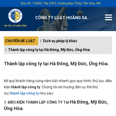
Địa chỉ: 12A03, Tòa 24T2, Hoàng Đạo Thúy, Yên Hòa, HN
CÔNG TY LUẬT HOÀNG SA
CHUYÊN ĐỀ LUẬT
Dịch vụ pháp lý khác
Thành lập công ty tại Hà Đông, Mỹ Đức, Ứng Hòa
Thành lập công ty tại Hà Đông, Mỹ Đức, Ứng Hòa.
Để quý khách hàng cùng nắm bắt nhanh gọn quy trình, thủ tục, điều
kiện
thành lập công ty.
Chúng tôi xin hướng dẫn cụ thể thủ
tục
thành lập công ty
như sau:
Hà Đông, Mỹ Đức,
1. ĐIỀU KIỆN THÀNH LẬP CÔNG TY TẠI
Ứng Hòa
: