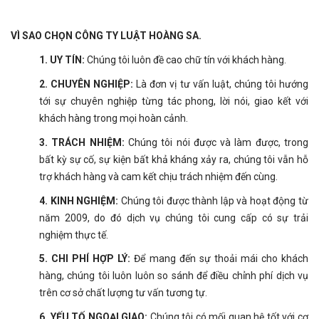
VÌ SAO CHỌN CÔNG TY LUẬT HOÀNG SA.
1. UY TÍN:
Chúng tôi luôn đề cao chữ tín với khách hàng.
2. CHUYÊN NGHIỆP:
Là đơn vị tư vấn luật, chúng tôi hướng
tới sự chuyên nghiệp từng tác phong, lời nói, giao kết với
khách hàng trong mọi hoàn cảnh.
3. TRÁCH NHIỆM:
Chúng tôi nói được và làm được, trong
bất kỳ sự cố, sự kiện bất khả kháng xảy ra, chúng tôi vẫn hỗ
trợ khách hàng và cam kết chịu trách nhiệm đến cùng.
4. KINH NGHIỆM:
Chúng tôi được thành lập và hoạt động từ
năm 2009, do đó dịch vụ chúng tôi cung cấp có sự trải
nghiệm thực tế.
5. CHI PHÍ HỢP LÝ:
Để mang đến sự thoải mái cho khách
hàng, chúng tôi luôn luôn so sánh để điều chỉnh phí dịch vụ
trên cơ sở chất lượng tư vấn tương tự.
6. YẾU TỐ NGOẠI GIAO:
Chúng tôi có mối quan hệ tốt với cơ