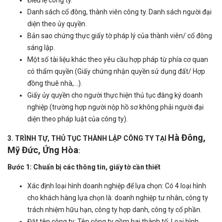
Danh sách cổ đông, thành viên công ty. Danh sách người đại
diện theo ủy quyền.
Bản sao chứng thực giấy tờ pháp lý của thành viên/ cổ đông
sáng lập.
Một số tài liệu khác theo yêu cầu hợp pháp từ phía cơ quan
có thẩm quyền (Giấy chứng nhận quyền sử dụng đất/ Hợp
đồng thuê nhà,…).
Giấy ủy quyền cho người thực hiện thủ tục đăng ký doanh
nghiệp (trường hợp người nộp hồ sơ không phải người đại
diện theo pháp luật của công ty).
Hà Đông,
3. TRÌNH TỰ, THỦ TỤC THÀNH LẬP CÔNG TY TẠI
Mỹ Đức, Ứng Hòa
:
Bước 1: Chuẩn bị các thông tin, giấy tờ cần thiết
Xác định loại hình doanh nghiệp để lựa chọn: Có 4 loại hình
cho khách hàng lựa chọn là: doanh nghiệp tư nhân, công ty
trách nhiệm hữu hạn, công ty hợp danh, công ty cổ phần.
Đặt tên công ty: Tên công ty gồm hai thành tố: Loại hình