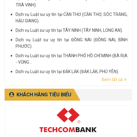
TRÀ VINH).
Dịch vụ Luật sư uy tín tại CẦN THƠ (CẦN THƠ, SÓC TRĂNG,
HẬU GIANG).
Dịch vụ Luật sư uy tín tại TÂY NINH (TÂY NINH, LONG AN).
Dịch vụ Luật sư uy tín tại ĐỒNG NAI (ĐỒNG NAI, BÌNH
PHƯỚC).
Dịch vụ Luật sư uy tín tại THÀNH PHỐ HỒ CHÍ MINH (BÀ RỊA
- VŨNG...
Dịch vụ Luật sư uy tín tại ĐẮK LẮK (ĐẮK LẮK, PHÚ YÊN).
Xem tất cả
Dịch vụ Luật sư uy tín tại LÂM ĐỒNG (LÂM ĐỒNG, ĐẮK
NÔNG, BÌNH THUẬN).
KHÁCH HÀNG TIÊU BIỂU