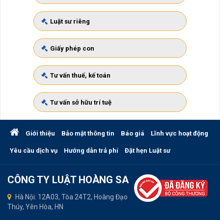
Luật sư riêng
Giấy phép con
Tư vấn thuế, kế toán
Tư vấn sở hữu trí tuệ
Giới thiệu
Bảo mật thông tin
Báo giá
Lĩnh vực hoạt động
Yêu cầu dịch vụ
Hướng dẫn trả phí
Đặt hẹn Luật sư
CÔNG TY LUẬT HOÀNG SA
Hà Nội: 12A03, Tòa 24T2, Hoàng Đạo
Thúy, Yên Hòa, HN