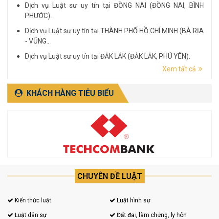
Dịch vụ Luật sư uy tín tại ĐỒNG NAI (ĐỒNG NAI, BÌNH
PHƯỚC).
Dịch vụ Luật sư uy tín tại THÀNH PHỐ HỒ CHÍ MINH (BÀ RỊA
- VŨNG...
Dịch vụ Luật sư uy tín tại ĐẮK LẮK (ĐẮK LẮK, PHÚ YÊN).
Xem tất cả
Dịch vụ Luật sư uy tín tại LÂM ĐỒNG (LÂM ĐỒNG, ĐẮK
NÔNG, BÌNH THUẬN).
KHÁCH HÀNG TIÊU BIỂU
CHUYÊN ĐỀ LUẬT
Kiến thức luật
Luật hình sự
Luật dân sự
Đất đai, làm chứng, ly hôn