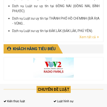
Dịch vụ Luật sư uy tín tại ĐỒNG NAI (ĐỒNG NAI, BÌNH
PHƯỚC).
Dịch vụ Luật sư uy tín tại THÀNH PHỐ HỒ CHÍ MINH (BÀ RỊA
- VŨNG...
Dịch vụ Luật sư uy tín tại ĐẮK LẮK (ĐẮK LẮK, PHÚ YÊN).
Xem tất cả
Dịch vụ Luật sư uy tín tại LÂM ĐỒNG (LÂM ĐỒNG, ĐẮK
NÔNG, BÌNH THUẬN).
KHÁCH HÀNG TIÊU BIỂU
CHUYÊN ĐỀ LUẬT
Kiến thức luật
Luật hình sự