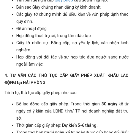
Văn bản đề nghị cấp
Giấy phép
của doanh nghiệp;
Bản sao Giấy chứng nhận đăng ký kinh doanh;
Các giấy tờ chứng minh đủ điều kiện về vốn pháp định theo
quy định.
Đề án hoạt động.
Hợp đồng thuê trụ sở, trung tâm đào tạo.
Giấy tờ nhân sự: Bằng cấp, sơ yếu lý lịch, xác nhận kinh
nghiệm.
Hợp đồng với đối tác về sự hợp tác đưa người sang nước
ngoài làm việc.
4. TƯ VẤN CÁC THỦ TỤC CẤP GIẤY PHÉP XUẤT KHẨU LAO
ĐỘNG tại HẢI PHÒNG:
Trình tự, thủ tục cấp giấy phép như sau:
Bộ lao động cấp giấy phép: Trong thời gian
30 ngày
kể từ
ngày có ý kiến của UBND tỉnh/ TP nơi doanh nghiệp đặt trụ
sở.
Thời gian cấp giấy phép:
Dự kiến 5-6 tháng.
Trong thời hạn mười ngày, kể từ ngày được cấp hoặc đổi Giấy