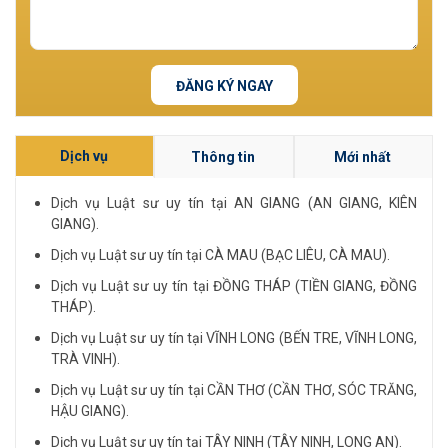
ĐĂNG KÝ NGAY
Dịch vụ
Thông tin
Mới nhất
Dịch vụ Luật sư uy tín tại AN GIANG (AN GIANG, KIÊN
GIANG).
Dịch vụ Luật sư uy tín tại CÀ MAU (BẠC LIÊU, CÀ MAU).
Dịch vụ Luật sư uy tín tại ĐỒNG THÁP (TIỀN GIANG, ĐỒNG
THÁP).
Dịch vụ Luật sư uy tín tại VĨNH LONG (BẾN TRE, VĨNH LONG,
TRÀ VINH).
Dịch vụ Luật sư uy tín tại CẦN THƠ (CẦN THƠ, SÓC TRĂNG,
HẬU GIANG).
Dịch vụ Luật sư uy tín tại TÂY NINH (TÂY NINH, LONG AN).