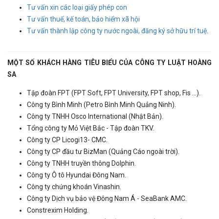
Tư vấn xin các loại giấy phép con
Tư vấn thuế, kế toán, bảo hiểm xã hội
Tư vấn thành lập công ty nước ngoài, đăng ký sở hữu trí tuệ
.
MỘT SỐ KHÁCH HÀNG TIÊU BIỂU CỦA CÔNG TY LUẬT HOÀNG
SA
Tập đoàn FPT (FPT Soft, FPT University, FPT shop, Fis ...).
Công ty Bình Minh (Petro Bình Minh Quảng Ninh).
Công ty TNHH Osco International (Nhật Bản).
Tổng công ty Mỏ Việt Bắc - Tập đoàn TKV.
Công ty CP Licogi13- CMC.
Công ty CP đầu tư BizMan (Quảng Cáo ngoài trời).
Công ty TNHH truyền thông Dolphin.
Công ty Ô tô Hyundai Đông Nam.
Công ty chứng khoán Vinashin.
Công ty Dịch vụ bảo vệ Đông Nam Á - SeaBank AMC.
Constrexim Holding.