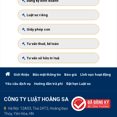
Đăng ký kinh doanh
Luật sư riêng
Giấy phép con
Tư vấn thuế, kế toán
Tư vấn sở hữu trí tuệ
Giới thiệu
Bảo mật thông tin
Báo giá
Lĩnh vực hoạt động
Yêu cầu dịch vụ
Hướng dẫn trả phí
Đặt hẹn Luật sư
CÔNG TY LUẬT HOÀNG SA
Hà Nội: 12A03, Tòa 24T2, Hoàng Đạo
Thúy, Yên Hòa, HN