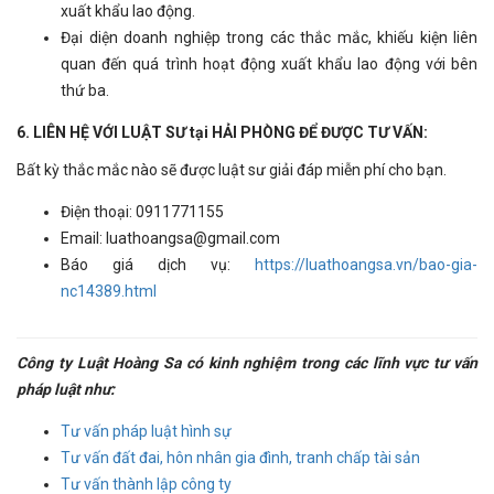
xuất khẩu lao động.
Đại diện doanh nghiệp trong các thắc mắc, khiếu kiện liên
quan đến quá trình hoạt động xuất khẩu lao động với bên
thứ ba.
6. LIÊN HỆ VỚI LUẬT SƯ tại HẢI PHÒNG ĐỂ ĐƯỢC TƯ VẤN:
Bất kỳ thắc mắc nào sẽ được luật sư giải đáp miễn phí cho bạn.
Điện thoại: 0911771155
Email: luathoangsa@gmail.com
Báo giá dịch vụ:
https://luathoangsa.vn/bao-gia-
nc14389.html
Công ty Luật Hoàng Sa có kinh nghiệm trong các lĩnh vực tư vấn
pháp luật như:
Tư vấn pháp luật hình sự
Tư vấn đất đai, hôn nhân gia đình, tranh chấp tài sản
Tư vấn thành lập công ty