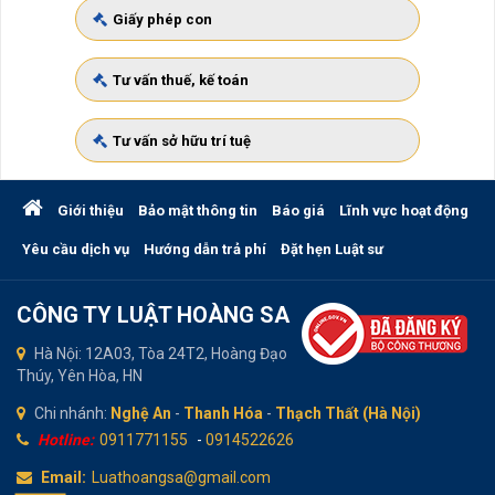
Giấy phép con
Tư vấn thuế, kế toán
Tư vấn sở hữu trí tuệ
Giới thiệu
Bảo mật thông tin
Báo giá
Lĩnh vực hoạt động
Yêu cầu dịch vụ
Hướng dẫn trả phí
Đặt hẹn Luật sư
CÔNG TY LUẬT HOÀNG SA
Hà Nội: 12A03, Tòa 24T2, Hoàng Đạo
Thúy, Yên Hòa, HN
Chi nhánh:
Nghệ An
-
Thanh Hóa
-
Thạch Thất (Hà Nội)
Hotline:
0911771155
-
0914522626
Email:
Luathoangsa@gmail.com