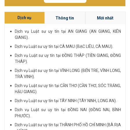
Dịch vụ
Thông tin
Mới nhất
Dịch vụ Luật sư uy tín tại AN GIANG (AN GIANG, KIÊN
GIANG).
Dịch vụ Luật sư uy tín tại CÀ MAU (BẠC LIÊU, CÀ MAU).
Dịch vụ Luật sư uy tín tại ĐỒNG THÁP (TIỀN GIANG, ĐỒNG
THÁP).
Dịch vụ Luật sư uy tín tại VĨNH LONG (BẾN TRE, VĨNH LONG,
TRÀ VINH).
Dịch vụ Luật sư uy tín tại CẦN THƠ (CẦN THƠ, SÓC TRĂNG,
HẬU GIANG).
Dịch vụ Luật sư uy tín tại TÂY NINH (TÂY NINH, LONG AN).
Dịch vụ Luật sư uy tín tại ĐỒNG NAI (ĐỒNG NAI, BÌNH
PHƯỚC).
Dịch vụ Luật sư uy tín tại THÀNH PHỐ HỒ CHÍ MINH (BÀ RỊA