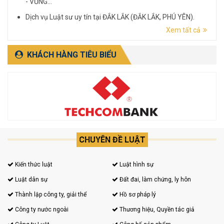
- VŨNG...
Dịch vụ Luật sư uy tín tại ĐẮK LẮK (ĐẮK LẮK, PHÚ YÊN).
Xem tất cả
Dịch vụ Luật sư uy tín tại LÂM ĐỒNG (LÂM ĐỒNG, ĐẮK
NÔNG, BÌNH THUẬN).
KHÁCH HÀNG TIÊU BIỂU
CHUYÊN ĐỀ LUẬT
Kiến thức luật
Luật hình sự
Luật dân sự
Đất đai, làm chứng, ly hôn
Thành lập công ty, giải thể
Hồ sơ pháp lý
Công ty nước ngoài
Thương hiệu, Quyền tác giả