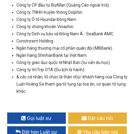
Công ty CP đầu tư BizMan (Quảng Cáo ngoài trời).
Công ty TNHH truyền thông Dolphin.
Công ty Ô tô Hyundai Đông Nam.
Công ty chứng khoán Vinashin.
Công ty Dịch vụ bảo vệ Đông Nam Á - SeaBank AMC.
Constrexim Holding.
Ngân hàng thương mại cổ phần quân đội (MBBank).
Ngân hàng ShinhanBank tại Việt Nam.
Công ty giáo dục quốc tế Nhật Bản (tư vấn du học).
Công ty VnTrip OTA (Du lịch lữ hành).
& các cá nhân, tổ chức là thân chủ/ khách hàng của Công ty
Luật Hoàng Sa tham gia tố tụng tại tòa án, cơ quan tố tụng
khác.
Gọi luật sư
Đặt câu hỏi
Đặt hẹn Luật sư
Yêu cầu báo giá