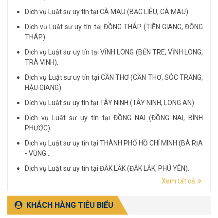
Dịch vụ Luật sư uy tín tại CÀ MAU (BẠC LIÊU, CÀ MAU).
Dịch vụ Luật sư uy tín tại ĐỒNG THÁP (TIỀN GIANG, ĐỒNG
THÁP).
Dịch vụ Luật sư uy tín tại VĨNH LONG (BẾN TRE, VĨNH LONG,
TRÀ VINH).
Dịch vụ Luật sư uy tín tại CẦN THƠ (CẦN THƠ, SÓC TRĂNG,
HẬU GIANG).
Dịch vụ Luật sư uy tín tại TÂY NINH (TÂY NINH, LONG AN).
Dịch vụ Luật sư uy tín tại ĐỒNG NAI (ĐỒNG NAI, BÌNH
PHƯỚC).
Dịch vụ Luật sư uy tín tại THÀNH PHỐ HỒ CHÍ MINH (BÀ RỊA
- VŨNG...
Dịch vụ Luật sư uy tín tại ĐẮK LẮK (ĐẮK LẮK, PHÚ YÊN).
Xem tất cả
Dịch vụ Luật sư uy tín tại LÂM ĐỒNG (LÂM ĐỒNG, ĐẮK
NÔNG, BÌNH THUẬN).
KHÁCH HÀNG TIÊU BIỂU