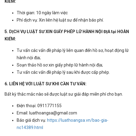
KIẾM:
Thời gian: 10 ngày làm việc
Phí dịch vụ: Xin liên hệ luật sư để nhận báo phí.
5. DỊCH VỤ LUẬT SƯ XIN GIẤY PHÉP LỮ HÀNH NỘI ĐỊA tại HOÀN
KIẾM:
Tư vấn các vấn đề pháp lý liên quan đến hồ sơ, hoạt động lữ
hành nội địa;
Soạn thảo hồ sơ xin giấy phép lữ hành nội địa;
Tư vấn các vấn đề pháp lý sau khi được cấp phép.
6. LIÊN HỆ VỚI LUẬT SƯ KHI CẦN TƯ VẤN:
Bất kỳ thắc mắc nào sẽ được luật sư giải đáp miễn phí cho bạn.
Điện thoại: 0911771155
Email: luathoangsa@gmail.com
Báo giá dịch vụ:
https://luathoangsa.vn/bao-gia-
nc14389.html