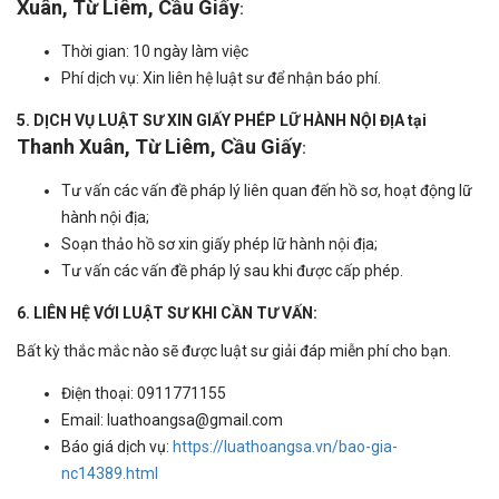
Xuân, Từ Liêm, Cầu Giấy
:
Thời gian: 10 ngày làm việc
Phí dịch vụ: Xin liên hệ luật sư để nhận báo phí.
5. DỊCH VỤ LUẬT SƯ XIN GIẤY PHÉP LỮ HÀNH NỘI ĐỊA tại
Thanh Xuân, Từ Liêm, Cầu Giấy
:
Tư vấn các vấn đề pháp lý liên quan đến hồ sơ, hoạt động lữ
hành nội địa;
Soạn thảo hồ sơ xin giấy phép lữ hành nội địa;
Tư vấn các vấn đề pháp lý sau khi được cấp phép.
6. LIÊN HỆ VỚI LUẬT SƯ KHI CẦN TƯ VẤN:
Bất kỳ thắc mắc nào sẽ được luật sư giải đáp miễn phí cho bạn.
Điện thoại: 0911771155
Email: luathoangsa@gmail.com
Báo giá dịch vụ:
https://luathoangsa.vn/bao-gia-
nc14389.html