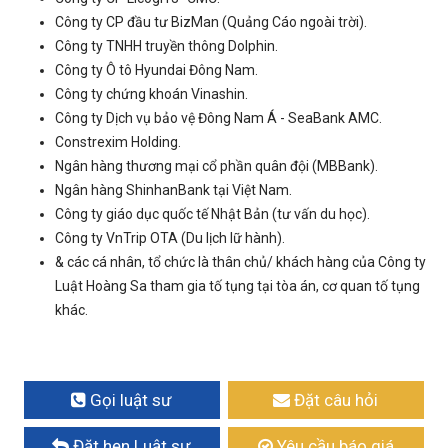
Công ty CP đầu tư BizMan (Quảng Cáo ngoài trời).
Công ty TNHH truyền thông Dolphin.
Công ty Ô tô Hyundai Đông Nam.
Công ty chứng khoán Vinashin.
Công ty Dịch vụ bảo vệ Đông Nam Á - SeaBank AMC.
Constrexim Holding.
Ngân hàng thương mại cổ phần quân đội (MBBank).
Ngân hàng ShinhanBank tại Việt Nam.
Công ty giáo dục quốc tế Nhật Bản (tư vấn du học).
Công ty VnTrip OTA (Du lịch lữ hành).
& các cá nhân, tổ chức là thân chủ/ khách hàng của Công ty
Luật Hoàng Sa tham gia tố tụng tại tòa án, cơ quan tố tụng
khác.
Gọi luật sư
Đặt câu hỏi
Đặt hẹn Luật sư
Yêu cầu báo giá