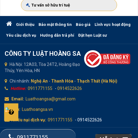
Tư vấn sở hữu trí tuệ
Giới thiệu
Bảo mật thông tin
Báo giá
Lĩnh vực hoạt động
Yêu cầu dịch vụ
Hướng dẫn trả phí
Đặt hẹn Luật sư
CÔNG TY LUẬT HOÀNG SA
Hà Nội: 12A03, Tòa 24T2, Hoàng Đạo
Thúy, Yên Hòa, HN
Chi nhánh:
Nghệ An
-
Thanh Hóa
-
Thạch Thất (Hà Nội)
Hotline:
0911771155
-
0914522626
Email:
Luathoangsa@gmail.com
Web:
Luathoangsa.vn
Khiếu nại dịch vụ:
0911771155
- 0914522626
Online:
109
FaceBook
0911771155