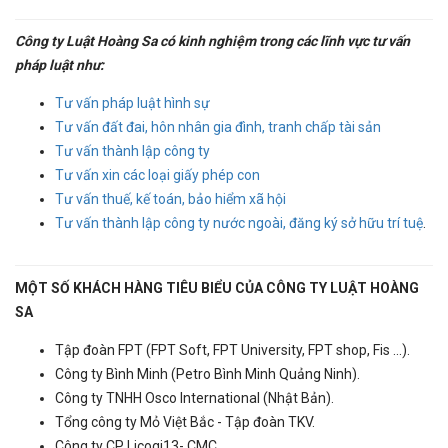
Công ty Luật Hoàng Sa có kinh nghiệm trong các lĩnh vực tư vấn
pháp luật như:
Tư vấn pháp luật hình sự
Tư vấn đất đai, hôn nhân gia đình, tranh chấp tài sản
Tư vấn thành lập công ty
Tư vấn xin các loại giấy phép con
Tư vấn thuế, kế toán, bảo hiểm xã hội
Tư vấn thành lập công ty nước ngoài, đăng ký sở hữu trí tuệ
.
MỘT SỐ KHÁCH HÀNG TIÊU BIỂU CỦA CÔNG TY LUẬT HOÀNG
SA
Tập đoàn FPT (FPT Soft, FPT University, FPT shop, Fis ...).
Công ty Bình Minh (Petro Bình Minh Quảng Ninh).
Công ty TNHH Osco International (Nhật Bản).
Tổng công ty Mỏ Việt Bắc - Tập đoàn TKV.
Công ty CP Licogi13- CMC.