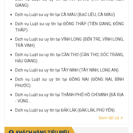
GIANG).
Dịch vụ Luật sư uy tín tại CÀ MAU (BẠC LIÊU, CÀ MAU).
Dịch vụ Luật sư uy tín tại ĐỒNG THÁP (TIỀN GIANG, ĐỒNG
THÁP).
Dịch vụ Luật sư uy tín tại VĨNH LONG (BẾN TRE, VĨNH LONG,
TRÀ VINH).
Dịch vụ Luật sư uy tín tại CẦN THƠ (CẦN THƠ, SÓC TRĂNG,
HẬU GIANG).
Dịch vụ Luật sư uy tín tại TÂY NINH (TÂY NINH, LONG AN).
Dịch vụ Luật sư uy tín tại ĐỒNG NAI (ĐỒNG NAI, BÌNH
PHƯỚC).
Dịch vụ Luật sư uy tín tại THÀNH PHỐ HỒ CHÍ MINH (BÀ RỊA
- VŨNG...
Dịch vụ Luật sư uy tín tại ĐẮK LẮK (ĐẮK LẮK, PHÚ YÊN).
Xem tất cả
Dịch vụ Luật sư uy tín tại LÂM ĐỒNG (LÂM ĐỒNG, ĐẮK
NÔNG, BÌNH THUẬN).
KHÁCH HÀNG TIÊU BIỂU