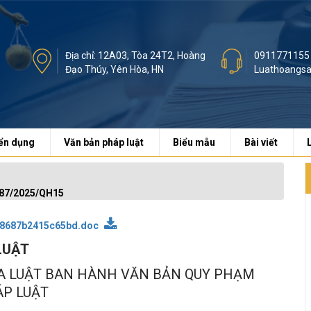
Địa chỉ: 12A03, Tòa 24T2, Hoàng
0911771155
Đạo Thúy, Yên Hòa, HN
Luathoangs
ển dụng
Văn bản pháp luật
Biểu mẫu
Bài viết
ố 87/2025/QH15
8687b2415c65bd.doc
LUẬT
ỦA LUẬT BAN HÀNH VĂN BẢN QUY PHẠM
P LUẬT