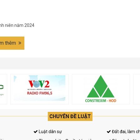
ành niên năm 2024
m thêm
CHUYÊN ĐỀ LUẬT
Luật dân sự
Đất đai, làm c