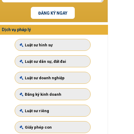
ĐĂNG KÝ NGAY
Dịch vụ pháp lý
Luật sư hình sự
Luật sư dân sự, đất đai
Luật sư doanh nghiệp
Đăng ký kinh doanh
Luật sư riêng
Giấy phép con