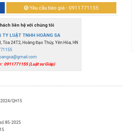
Yêu cầu báo giá
- 0911771155
h liên hệ với chúng tôi
 TY LUẬT TNHH HOÀNG SA
 Tòa 24T2, Hoàng Đạo Thúy, Yên Hòa, HN
771155
oangsa@gmail.com
e:
0911771155
(Luật sư Giáp)
42/2024/QH15
p số 85-2025
H15