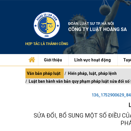
ĐOÀN LUẬT SƯ TP. HÀ NỘI
CÔNG TY LUẬT HOÀNG SA
Giới thiệu
Lĩnh vực hoạt động
Tuy
Văn bản pháp luật
Hiến pháp, luật, pháp lệnh
Luật ban hành văn bản quy phạm pháp luật sửa đổi s
136_1752900629_84
SỬA ĐỔI, BỔ SUNG MỘT SỐ ĐIỀU C
PHÁ