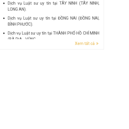
Dịch vụ Luật sư uy tín tại TÂY NINH (TÂY NINH,
LONG AN).
Dịch vụ Luật sư uy tín tại ĐỒNG NAI (ĐỒNG NAI,
BÌNH PHƯỚC).
Dịch vụ Luật sư uy tín tại THÀNH PHỐ HỒ CHÍ MINH
(BÀ RỊA - VŨNG...
Xem tất cả
Dịch vụ Luật sư uy tín tại ĐẮK LẮK (ĐẮK LẮK, PHÚ
YÊN).
Dịch vụ Luật sư uy tín tại LÂM ĐỒNG (LÂM ĐỒNG,
ĐẮK NÔNG, BÌNH THUẬN).