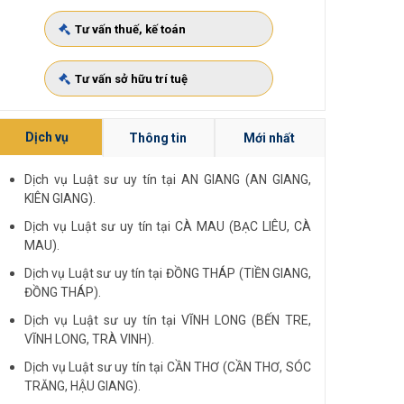
Tư vấn thuế, kế toán
Tư vấn sở hữu trí tuệ
Dịch vụ
Thông tin
Mới nhất
Dịch vụ Luật sư uy tín tại AN GIANG (AN GIANG,
KIÊN GIANG).
Dịch vụ Luật sư uy tín tại CÀ MAU (BẠC LIÊU, CÀ
MAU).
Dịch vụ Luật sư uy tín tại ĐỒNG THÁP (TIỀN GIANG,
ĐỒNG THÁP).
Dịch vụ Luật sư uy tín tại VĨNH LONG (BẾN TRE,
VĨNH LONG, TRÀ VINH).
Dịch vụ Luật sư uy tín tại CẦN THƠ (CẦN THƠ, SÓC
TRĂNG, HẬU GIANG).