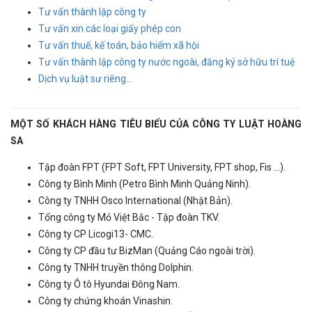
Tư vấn thành lập công ty
Tư vấn xin các loại giấy phép con
Tư vấn thuế, kế toán, bảo hiểm xã hội
Tư vấn thành lập công ty nước ngoài, đăng ký sở hữu trí tuệ
Dịch vụ luật sư riêng...
MỘT SỐ KHÁCH HÀNG TIÊU BIỂU CỦA CÔNG TY LUẬT HOÀNG
SA
Tập đoàn FPT (FPT Soft, FPT University, FPT shop, Fis ...).
Công ty Bình Minh (Petro Bình Minh Quảng Ninh).
Công ty TNHH Osco International (Nhật Bản).
Tổng công ty Mỏ Việt Bắc - Tập đoàn TKV.
Công ty CP Licogi13- CMC.
Công ty CP đầu tư BizMan (Quảng Cáo ngoài trời).
Công ty TNHH truyền thông Dolphin.
Công ty Ô tô Hyundai Đông Nam.
Công ty chứng khoán Vinashin.