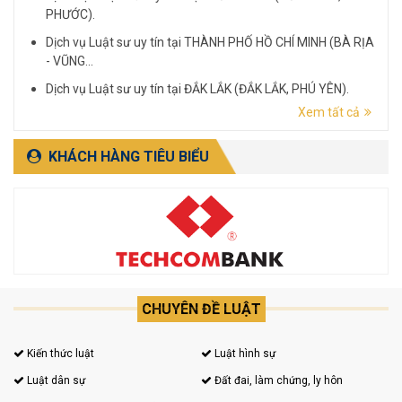
PHƯỚC).
Dịch vụ Luật sư uy tín tại THÀNH PHỐ HỒ CHÍ MINH (BÀ RỊA
- VŨNG...
Dịch vụ Luật sư uy tín tại ĐẮK LẮK (ĐẮK LẮK, PHÚ YÊN).
Xem tất cả
Dịch vụ Luật sư uy tín tại LÂM ĐỒNG (LÂM ĐỒNG, ĐẮK
NÔNG, BÌNH THUẬN).
KHÁCH HÀNG TIÊU BIỂU
CHUYÊN ĐỀ LUẬT
Kiến thức luật
Luật hình sự
Luật dân sự
Đất đai, làm chứng, ly hôn