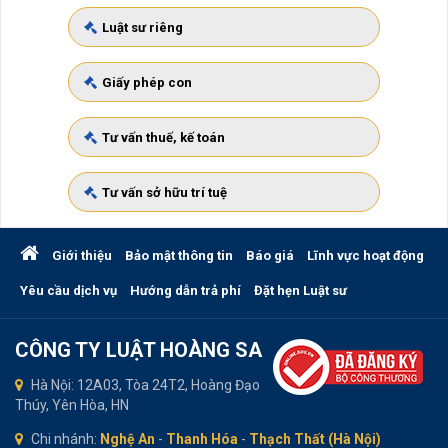
Luật sư riêng
Giấy phép con
Tư vấn thuế, kế toán
Tư vấn sở hữu trí tuệ
Giới thiệu
Bảo mật thông tin
Báo giá
Lĩnh vực hoạt động
Yêu cầu dịch vụ
Hướng dẫn trả phí
Đặt hẹn Luật sư
CÔNG TY LUẬT HOÀNG SA
Hà Nội: 12A03, Tòa 24T2, Hoàng Đạo
Thúy, Yên Hòa, HN
Chi nhánh:
Nghệ An
-
Thanh Hóa
-
Thạch Thất (Hà Nội)