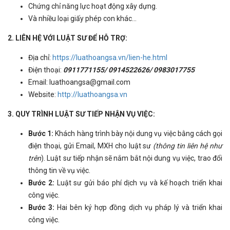
Chứng chỉ năng lực hoạt động xây dựng.
Và nhiều loại giấy phép con khác...
2. LIÊN HỆ VỚI LUẬT SƯ ĐỂ HỖ TRỢ:
Địa chỉ:
https://luathoangsa.vn/lien-he.html
Điện thoại:
0911771155/ 0914522626/ 0983017755
Email: luathoangsa@gmail.com
Website:
http://
luathoangsa.vn
3. QUY TRÌNH LUẬT SƯ TIẾP NHẬN VỤ VIỆC:
Bước 1:
Khách hàng trình bày nội dung vụ việc bằng cách gọi
điện thoại, gửi Email, MXH cho luật sư
(thông tin liên hệ như
trên
). Luật sư tiếp nhận sẽ nắm bắt nội dung vụ việc, trao đổi
thông tin về vụ việc.
Bước 2:
Luật sư gửi báo phí dịch vụ và kế hoạch triển khai
công việc.
Bước 3:
Hai bên ký hợp đồng dịch vụ pháp lý và triển khai
công việc.