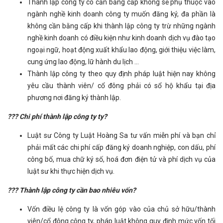
Thành lập công ty có cần bằng cấp không sẽ phụ thuộc vào
ngành nghề kinh doanh công ty muốn đăng ký, đa phần là
không cần bằng cấp khi thành lập công ty trừ những ngành
nghề kinh doanh có điều kiện như kinh doanh dịch vụ đào tạo
ngoại ngữ, hoạt động xuất khẩu lao động, giới thiệu việc làm,
cung ứng lao động, lữ hành du lịch ...
Thành lập công ty theo quy định pháp luật hiện nay không
yêu cầu thành viên/ cổ đông phải có sổ hộ khẩu tại địa
phương nơi đăng ký thành lập.
??? Chi phí thành lập công ty ty?
Luật sư Công ty Luật Hoàng Sa tư vấn miễn phí và bạn chỉ
phải mất các chi phí cấp đăng ký doanh nghiệp, con dấu, phí
công bố, mua chữ ký số, hoá đơn điện tử và phí dịch vụ của
luật sư khi thực hiện dịch vụ.
??? Thành lập công ty cần bao nhiêu vốn?
Vốn điều lệ công ty là vốn góp vào của chủ sở hữu/thành
viên/cổ đông công ty, pháp luật không quy định mức vốn tối