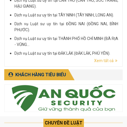
Dịch vụ Luật sư uy tín tại CẦN THƠ (CẦN THƠ, SÓC TRĂNG,
HẬU GIANG).
Dịch vụ Luật sư uy tín tại TÂY NINH (TÂY NINH, LONG AN).
Dịch vụ Luật sư uy tín tại ĐỒNG NAI (ĐỒNG NAI, BÌNH
PHƯỚC).
Dịch vụ Luật sư uy tín tại THÀNH PHỐ HỒ CHÍ MINH (BÀ RỊA
- VŨNG...
Dịch vụ Luật sư uy tín tại ĐẮK LẮK (ĐẮK LẮK, PHÚ YÊN).
Xem tất cả
Dịch vụ Luật sư uy tín tại LÂM ĐỒNG (LÂM ĐỒNG, ĐẮK
NÔNG, BÌNH THUẬN).
KHÁCH HÀNG TIÊU BIỂU
CHUYÊN ĐỀ LUẬT