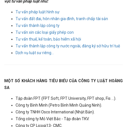
vực tư vấn pháp luật như:
Tư vấn pháp luật hình sự
Tư vấn đất đai, hôn nhân gia đình, tranh chấp tài sản
Tư vấn thành lập công ty
Tư vấn xin các loại giấy phép con
Tư vấn thuế, kế toán, bảo hiểm xã hội
Tư vấn thành lập công ty nước ngoài, đăng ký sở hữu trí tuệ
Dịch vụ luật sư riêng...
MỘT SỐ KHÁCH HÀNG TIÊU BIỂU CỦA CÔNG TY LUẬT HOÀNG
SA
Tập đoàn FPT (FPT Soft, FPT University, FPT shop, Fis ...).
Công ty Bình Minh (Petro Bình Minh Quảng Ninh).
Công ty TNHH Osco International (Nhật Bản).
Tổng công ty Mỏ Việt Bắc - Tập đoàn TKV.
Công ty CP Licogi13- CMC.