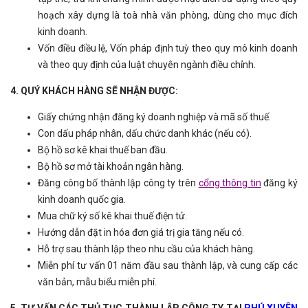
hoạch xây dựng là toà nhà văn phòng, dùng cho mục đích
kinh doanh.
Vốn điều điều lệ, Vốn pháp định tuỳ theo quy mô kinh doanh
và theo quy định của luật chuyên ngành điều chỉnh.
4. QUÝ KHÁCH HÀNG SẼ NHẬN ĐƯỢC:
Giấy chứng nhận đăng ký doanh nghiệp và mã số thuế.
Con dấu pháp nhân, dấu chức danh khác (nếu có).
Bộ hồ sơ kê khai thuế ban đầu.
Bộ hồ sơ mở tài khoản ngân hàng.
Đăng công bố thành lập công ty trên
cổng th
ông tin
đăng ký
kinh doanh quốc gia.
Mua chữ ký số kê khai thuế điện tử.
Hướng dẫn đặt in hóa đơn giá trị gia tăng nếu có.
Hỗ trợ sau thành lập theo nhu cầu của khách hàng.
Miễn phí tư vấn 01 năm đầu sau thành lập, và cung cấp các
văn bản, mẫu biểu miễn phí.
5. TƯ VẤN CÁC THỦ TỤC THÀNH LẬP CÔNG TY TẠI
PHÚ XUYÊN