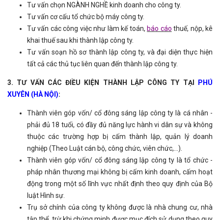
Tư vấn chọn NGÀNH NGHỀ kinh doanh cho công ty.
Tư vấn cơ cấu tổ chức bộ máy công ty.
Tư vấn các công việc như làm kế toán,
bá
o cáo
thuế, nộp, kê
khai thuế sau khi thành lập công ty.
Tư vấn soạn hồ sơ thành lập công ty, và đại diện thực hiện
tất cả các thủ tục liên quan đến thành lập công ty.
3. TƯ VẤN CÁC ĐIỀU KIỆN THÀNH LẬP CÔNG TY TẠI
PHÚ
XUYÊN (HÀ NỘI)
:
Thành viên góp vốn/ cổ đông sáng lập công ty là cá nhân -
phải đủ 18 tuổi, có đầy đủ năng lực hành vi dân sự và không
thuộc các trường hợp bị cấm thành lập, quản lý doanh
nghiệp (Theo Luật cán bộ, công chức, viên chức,…).
Thành viên góp vốn/ cổ đông sáng lập công ty là tổ chức -
pháp nhân thương mại không bị cấm kinh doanh, cấm hoạt
động trong một số lĩnh vực nhất định theo quy định của Bộ
luật Hình sự.
Trụ sở chính của công ty không được là nhà chung cư, nhà
tập thể, trừ khi chứng minh được mục đích sử dụng theo quy