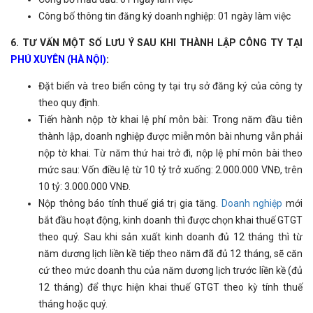
Công bố thông tin đăng ký doanh nghiệp: 01 ngày làm việc
6. TƯ VẤN MỘT SỐ LƯU Ý SAU KHI THÀNH LẬP CÔNG TY TẠI
PHÚ XUYÊN (HÀ NỘI)
:
Đặt biển và treo biển công ty tại trụ sở đăng ký của công ty
theo quy định.
Tiến hành nộp tờ khai lệ phí môn bài: Trong năm đầu tiên
thành lập, doanh nghiệp được miễn môn bài nhưng vẫn phải
nộp tờ khai. Từ năm thứ hai trở đi, nộp lệ phí môn bài theo
mức sau: Vốn điều lệ từ 10 tỷ trở xuống: 2.000.000 VNĐ, trên
10 tỷ: 3.000.000 VNĐ.
Nộp thông báo tính thuế giá trị gia tăng.
Doanh nghiệp
mới
bắt đầu hoạt động, kinh doanh thì được chọn khai thuế GTGT
theo quý. Sau khi sản xuất kinh doanh đủ 12 tháng thì từ
năm dương lịch liền kề tiếp theo năm đã đủ 12 tháng, sẽ căn
cứ theo mức doanh thu của năm dương lịch trước liền kề (đủ
12 tháng) để thực hiện khai thuế GTGT theo kỳ tính thuế
tháng hoặc quý.