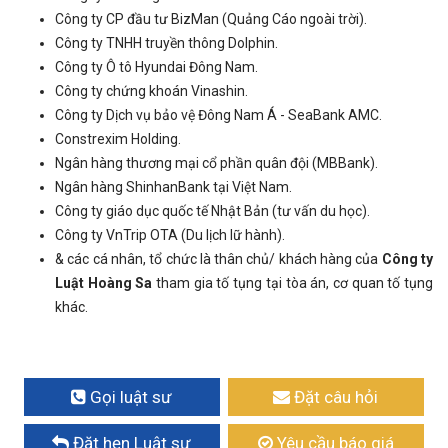
Công ty CP đầu tư BizMan (Quảng Cáo ngoài trời).
Công ty TNHH truyền thông Dolphin.
Công ty Ô tô Hyundai Đông Nam.
Công ty chứng khoán Vinashin.
Công ty Dịch vụ bảo vệ Đông Nam Á - SeaBank AMC.
Constrexim Holding.
Ngân hàng thương mại cổ phần quân đội (MBBank).
Ngân hàng ShinhanBank tại Việt Nam.
Công ty giáo dục quốc tế Nhật Bản (tư vấn du học).
Công ty VnTrip OTA (Du lịch lữ hành).
& các cá nhân, tổ chức là thân chủ/ khách hàng của
Công ty
Luật Hoàng Sa
tham gia tố tụng tại tòa án, cơ quan tố tụng
khác.
Gọi luật sư
Đặt câu hỏi
Đặt hẹn Luật sư
Yêu cầu báo giá