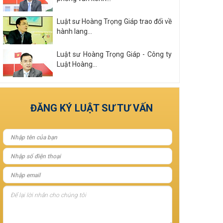
Luật sư Hoàng Trọng Giáp trao đổi về
hành lang...
Luật sư Hoàng Trọng Giáp - Công ty
Luật Hoàng...
Xem tất cả
ĐĂNG KÝ LUẬT SƯ TƯ VẤN