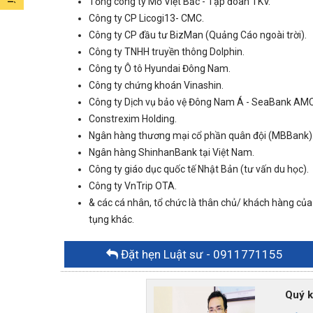
Tổng công ty Mỏ Việt Bắc - Tập đoàn TKV.
Công ty CP Licogi13- CMC.
Công ty CP đầu tư BizMan (Quảng Cáo ngoài trời).
Công ty TNHH truyền thông Dolphin.
Công ty Ô tô Hyundai Đông Nam.
Công ty chứng khoán Vinashin.
Công ty Dịch vụ bảo vệ Đông Nam Á - SeaBank AMC
Constrexim Holding.
Ngân hàng thương mại cổ phần quân đội (MBBank)
Ngân hàng ShinhanBank tại Việt Nam.
Công ty giáo dục quốc tế Nhật Bản (tư vấn du học).
Công ty VnTrip OTA.
& các cá nhân, tổ chức là thân chủ/ khách hàng của
tụng khác.
Đặt hẹn Luật sư
- 0911771155
Quý khác