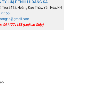
 TY LUẬT TNHH HOÀNG SA
 Tòa 24T2, Hoàng Đạo Thúy, Yên Hòa, HN
771155
oangsa@gmail.com
e:
0911771155
(Luật sư Giáp)
lập