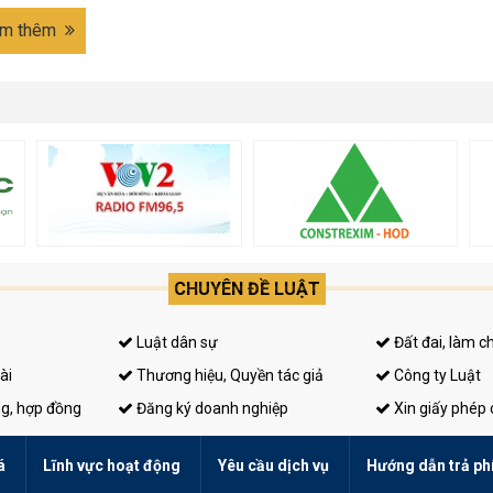
m thêm
CHUYÊN ĐỀ LUẬT
Luật dân sự
Đất đai, làm c
ài
Thương hiệu, Quyền tác giả
Công ty Luật
ng, hợp đồng
Đăng ký doanh nghiệp
Xin giấy phép
á
Lĩnh vực hoạt động
Yêu cầu dịch vụ
Hướng dẫn trả ph