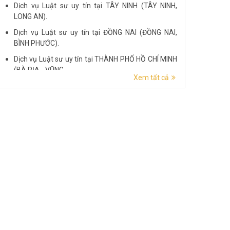
Dịch vụ Luật sư uy tín tại TÂY NINH (TÂY NINH,
LONG AN).
Dịch vụ Luật sư uy tín tại ĐỒNG NAI (ĐỒNG NAI,
BÌNH PHƯỚC).
Dịch vụ Luật sư uy tín tại THÀNH PHỐ HỒ CHÍ MINH
(BÀ RỊA - VŨNG...
Xem tất cả
Dịch vụ Luật sư uy tín tại ĐẮK LẮK (ĐẮK LẮK, PHÚ
YÊN).
Dịch vụ Luật sư uy tín tại LÂM ĐỒNG (LÂM ĐỒNG,
ĐẮK NÔNG, BÌNH THUẬN).