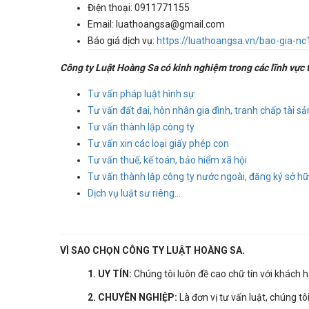
Điện thoại: 0911771155
Email: luathoangsa@gmail.com
Báo giá dịch vụ:
https://luathoangsa.vn/bao-gia-n
Công ty Luật Hoàng Sa có kinh nghiệm trong các lĩnh vực t
Tư vấn pháp luật hình sự
Tư vấn đất đai, hôn nhân gia đình, tranh chấp tài sả
Tư vấn thành lập công ty
Tư vấn xin các loại giấy phép con
Tư vấn thuế, kế toán, bảo hiểm xã hội
Tư vấn thành lập công ty nước ngoài, đăng ký sở hữu
Dịch vụ luật sư riêng...
VÌ SAO CHỌN CÔNG TY LUẬT HOÀNG SA.
1. UY TÍN:
Chúng tôi luôn đề cao chữ tín với khách 
2. CHUYÊN NGHIỆP:
Là đơn vị tư vấn luật, chúng tô