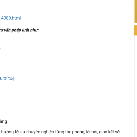
c14389.html
ư vấn pháp luật như:
n
 trí tuệ
hàng.
i hướng tới sự chuyên nghiệp từng tác phong, lời nói, giao kết với