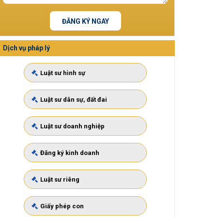
ĐĂNG KÝ NGAY
Dịch vụ pháp lý
Luật sư hình sự
Luật sư dân sự, đất đai
Luật sư doanh nghiệp
Đăng ký kinh doanh
Luật sư riêng
Giấy phép con