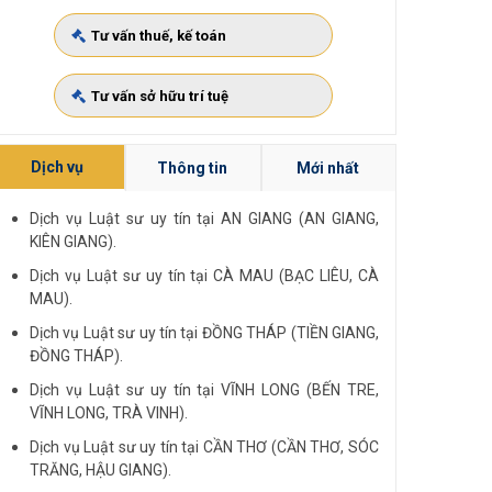
Tư vấn thuế, kế toán
Tư vấn sở hữu trí tuệ
Dịch vụ
Thông tin
Mới nhất
Dịch vụ Luật sư uy tín tại AN GIANG (AN GIANG,
KIÊN GIANG).
Dịch vụ Luật sư uy tín tại CÀ MAU (BẠC LIÊU, CÀ
MAU).
Dịch vụ Luật sư uy tín tại ĐỒNG THÁP (TIỀN GIANG,
ĐỒNG THÁP).
Dịch vụ Luật sư uy tín tại VĨNH LONG (BẾN TRE,
VĨNH LONG, TRÀ VINH).
Dịch vụ Luật sư uy tín tại CẦN THƠ (CẦN THƠ, SÓC
TRĂNG, HẬU GIANG).