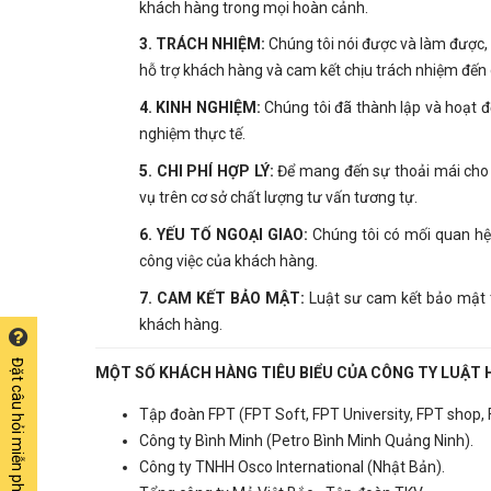
khách hàng trong mọi hoàn cảnh.
3. TRÁCH NHIỆM:
Chúng tôi nói được và làm được, 
hỗ trợ khách hàng và cam kết chịu trách nhiệm đến
4. KINH NGHIỆM:
Chúng tôi đã thành lập và hoạt đ
nghiệm thực tế.
5. CHI PHÍ HỢP LÝ:
Để mang đến sự thoải mái cho k
vụ trên cơ sở chất lượng tư vấn tương tự.
6. YẾU TỐ NGOẠI GIAO:
Chúng tôi có mối quan hệ 
công việc của khách hàng.
7. CAM KẾT BẢO MẬT:
Luật sư cam kết bảo mật tuy
khách hàng.
Đặt câu hỏi miễn phí
MỘT SỐ KHÁCH HÀNG TIÊU BIỂU CỦA CÔNG TY LUẬT 
Tập đoàn FPT (FPT Soft, FPT University, FPT shop, Fis
Công ty Bình Minh (Petro Bình Minh Quảng Ninh).
Công ty TNHH Osco International (Nhật Bản).