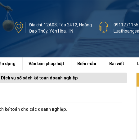
Địa chỉ: 12A03, Tòa 24T2, Hoàng
0911771155
Đạo Thúy, Yên Hòa, HN
Luathoangs
ển dụng
Văn bản pháp luật
Biểu mẫu
Bài viết
Dịch vụ sổ sách kế toán doanh nghiệp
ch kế toán cho các doanh nghiệp.