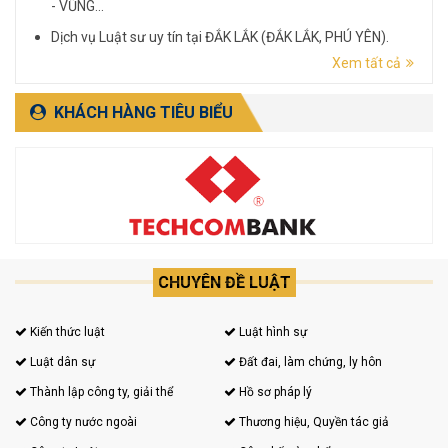
- VŨNG...
Dịch vụ Luật sư uy tín tại ĐẮK LẮK (ĐẮK LẮK, PHÚ YÊN).
Xem tất cả
Dịch vụ Luật sư uy tín tại LÂM ĐỒNG (LÂM ĐỒNG, ĐẮK
NÔNG, BÌNH THUẬN).
KHÁCH HÀNG TIÊU BIỂU
CHUYÊN ĐỀ LUẬT
Kiến thức luật
Luật hình sự
Luật dân sự
Đất đai, làm chứng, ly hôn
Thành lập công ty, giải thể
Hồ sơ pháp lý
Công ty nước ngoài
Thương hiệu, Quyền tác giả