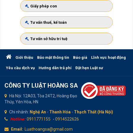
Giấy phép con
Tư vấn thuế, kế toán
Tư vấn sở hữu trí tuệ
Giới thiệu
Bảo mật thông tin
Báo giá
Lĩnh vực hoạt động
Yêu cầu dịch vụ
Hướng dẫn trả phí
Đặt hẹn Luật sư
CÔNG TY LUẬT HOÀNG SA
Hà Nội: 12A03, Tòa 24T2, Hoàng Đạo
Thúy, Yên Hòa, HN
Chi nhánh:
Nghệ An
-
Thanh Hóa
-
Thạch Thất (Hà Nội)
Hotline:
0911771155
-
0914522626
Email:
Luathoangsa@gmail.com