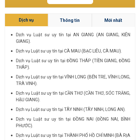
Dịch vụ
Thông tin
Mới nhất
Dịch vụ Luật sư uy tín tại AN GIANG (AN GIANG, KIÊN
GIANG).
Dịch vụ Luật sư uy tín tại CÀ MAU (BẠC LIÊU, CÀ MAU).
Dịch vụ Luật sư uy tín tại ĐỒNG THÁP (TIỀN GIANG, ĐỒNG
THÁP).
Dịch vụ Luật sư uy tín tại VĨNH LONG (BẾN TRE, VĨNH LONG,
TRÀ VINH).
Dịch vụ Luật sư uy tín tại CẦN THƠ (CẦN THƠ, SÓC TRĂNG,
HẬU GIANG).
Dịch vụ Luật sư uy tín tại TÂY NINH (TÂY NINH, LONG AN).
Dịch vụ Luật sư uy tín tại ĐỒNG NAI (ĐỒNG NAI, BÌNH
PHƯỚC).
Dịch vụ Luật sư uy tín tại THÀNH PHỐ HỒ CHÍ MINH (BÀ RỊA