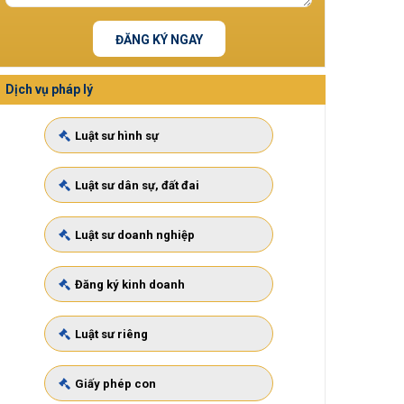
ĐĂNG KÝ NGAY
Dịch vụ pháp lý
Luật sư hình sự
Luật sư dân sự, đất đai
Luật sư doanh nghiệp
Đăng ký kinh doanh
Luật sư riêng
Giấy phép con