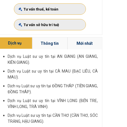
Tư vấn thuế, kế toán
Tư vấn sở hữu trí tuệ
Dịch vụ
Thông tin
Mới nhất
Dịch vụ Luật sư uy tín tại AN GIANG (AN GIANG,
KIÊN GIANG).
Dịch vụ Luật sư uy tín tại CÀ MAU (BẠC LIÊU, CÀ
MAU).
Dịch vụ Luật sư uy tín tại ĐỒNG THÁP (TIỀN GIANG,
ĐỒNG THÁP).
Dịch vụ Luật sư uy tín tại VĨNH LONG (BẾN TRE,
VĨNH LONG, TRÀ VINH).
Dịch vụ Luật sư uy tín tại CẦN THƠ (CẦN THƠ, SÓC
TRĂNG, HẬU GIANG).