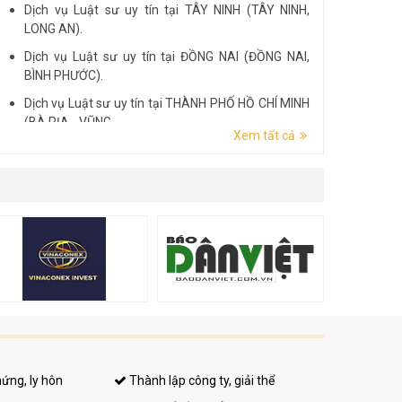
Dịch vụ Luật sư uy tín tại TÂY NINH (TÂY NINH,
LONG AN).
Dịch vụ Luật sư uy tín tại ĐỒNG NAI (ĐỒNG NAI,
BÌNH PHƯỚC).
Dịch vụ Luật sư uy tín tại THÀNH PHỐ HỒ CHÍ MINH
(BÀ RỊA - VŨNG...
Xem tất cả
Dịch vụ Luật sư uy tín tại ĐẮK LẮK (ĐẮK LẮK, PHÚ
YÊN).
Dịch vụ Luật sư uy tín tại LÂM ĐỒNG (LÂM ĐỒNG,
ĐẮK NÔNG, BÌNH THUẬN).
hứng, ly hôn
Thành lập công ty, giải thể