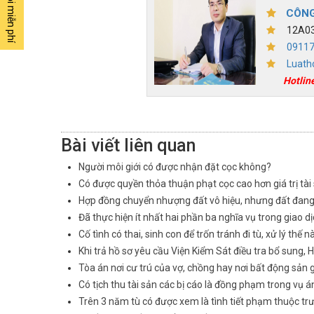
CÔNG
12A03,
0911
Luath
Hotlin
Bài viết liên quan
Người môi giới có được nhận đặt cọc không?
Có được quyền thỏa thuận phạt cọc cao hơn giá trị tài
Hợp đồng chuyển nhượng đất vô hiệu, nhưng đất đang 
Đã thực hiện ít nhất hai phần ba nghĩa vụ trong giao d
Cố tình có thai, sinh con để trốn tránh đi tù, xử lý thế n
Khi trả hồ sơ yêu cầu Viện Kiểm Sát điều tra bổ sung, 
Tòa án nơi cư trú của vợ, chồng hay nơi bất động sản g
Có tịch thu tài sản các bị cáo là đồng phạm trong vụ á
Trên 3 năm tù có được xem là tình tiết phạm thuộc tr