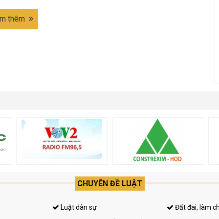
m thêm
CHUYÊN ĐỀ LUẬT
Luật dân sự
Đất đai, làm c