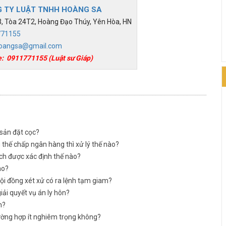
 TY LUẬT TNHH HOÀNG SA
 Tòa 24T2, Hoàng Đạo Thúy, Yên Hòa, HN
771155
oangsa@gmail.com
e:
0911771155
(Luật sư Giáp)
 sản đặt cọc?
thế chấp ngân hàng thì xử lý thế nào?
ịch được xác định thế nào?
ào?
Hội đồng xét xử có ra lệnh tạm giam?
iải quyết vụ án ly hôn?
n?
ường hợp ít nghiêm trọng không?