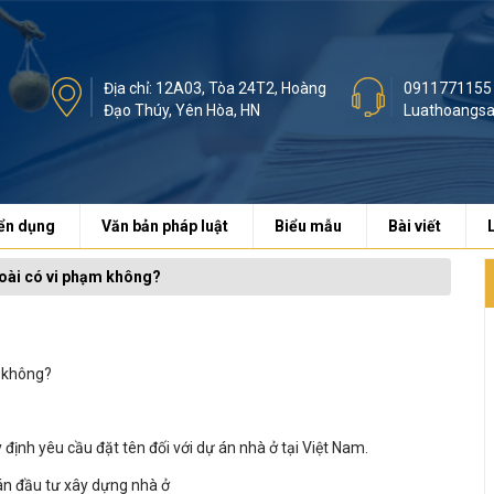
Địa chỉ: 12A03, Tòa 24T2, Hoàng
0911771155
Đạo Thúy, Yên Hòa, HN
Luathoangs
ển dụng
Văn bản pháp luật
Biểu mẫu
Bài viết
goài có vi phạm không?
m không?
 định yêu cầu đặt tên đối với dự án nhà ở tại Việt Nam.
án đầu tư xây dựng nhà ở