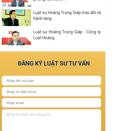
Luật sư Hoàng Trọng Giáp trao đổi về
hành lang...
Luật sư Hoàng Trọng Giáp - Công ty
Luật Hoàng...
Xem tất cả
ĐĂNG KÝ LUẬT SƯ TƯ VẤN