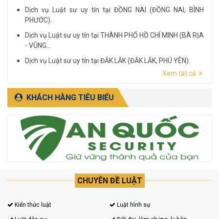
Dịch vụ Luật sư uy tín tại ĐỒNG NAI (ĐỒNG NAI, BÌNH
PHƯỚC).
Dịch vụ Luật sư uy tín tại THÀNH PHỐ HỒ CHÍ MINH (BÀ RỊA
- VŨNG...
Dịch vụ Luật sư uy tín tại ĐẮK LẮK (ĐẮK LẮK, PHÚ YÊN).
Xem tất cả
Dịch vụ Luật sư uy tín tại LÂM ĐỒNG (LÂM ĐỒNG, ĐẮK
NÔNG, BÌNH THUẬN).
KHÁCH HÀNG TIÊU BIỂU
CHUYÊN ĐỀ LUẬT
Kiến thức luật
Luật hình sự