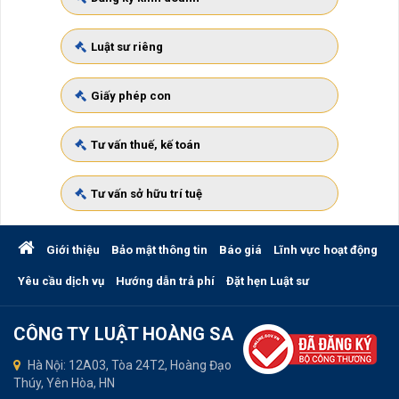
Luật sư riêng
Giấy phép con
Tư vấn thuế, kế toán
Tư vấn sở hữu trí tuệ
Giới thiệu
Bảo mật thông tin
Báo giá
Lĩnh vực hoạt động
Yêu cầu dịch vụ
Hướng dẫn trả phí
Đặt hẹn Luật sư
CÔNG TY LUẬT HOÀNG SA
Hà Nội: 12A03, Tòa 24T2, Hoàng Đạo
Thúy, Yên Hòa, HN