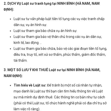
2. DỊCH VỤ Luật sư tranh tụng tại NINH BÌNH (HÀ NAM, NAM
ĐỊNH):
Luật sư tư vấn pháp luật tiền tố tụng các vụ việc tranh chấp
dân sự, vụ án hình sự.
Luật sư tham gia bào chữa vụ án hình sự.
Luật sư tham gia bảo vệ thân chủ trong các vụ án dân sự,
kinh tế, lao động ...
Luật sư tham gia bào chữa, bảo vệ các giai đoạn tiền tố tụng,
điều tra, truy tố, xét xử sơ thẩm, phúc thẩm, giám đốc thẩm,
tái thẩm.
3. MỘT SỐ LƯU Ý KHI THUÊ Luật sư tại NINH BÌNH (HÀ NAM,
NAM ĐỊNH):
Tìm hiểu về Luật sư:
Để tránh bị một số cá nhân tự nhận,
mạo danh là Luật sư thì bạn cần tìm hiểu thông tin về Luật
sư mà mình dự định thuê. Các thông tin cơ bản như tư cách
(phải có thẻ Luật sư, tổ chức hành nghề phải có địa chỉ trụ sở
làm việc rõ ràng).