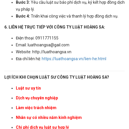
Bước 3:
Yêu cầu luật sư báo phí dịch vụ, ký kết hợp đồng dịch
vụ pháp lý.
Bước 4:
Triển khai công việc và thanh lý hợp đồng dịch vụ.
6. LIÊN HỆ TRỰC TIẾP VỚI CÔNG TY LUẬT HOÀNG SA:
Điện thoại: 0911771155
Email: luathoangsa@gail.com
Website: http://luathoangsa.vn
Địa chỉ liên hệ:
https://luathoangsa.vn/lien-he.html
LỢI ÍCH KHI CHỌN LUẬT SƯ CÔNG TY LUẬT HOÀNG SA?
Luật sư uy tín
Dịch vụ chuyên nghiệp
Làm việc trách nhiệm
Nhân sự có nhiều năm kinh nghiệm
Chi phí dịch vụ luật sư hợp lý