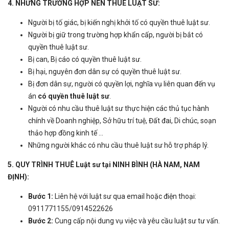
4. NHỮNG TRƯỜNG HỢP NÊN THUÊ LUẬT SƯ:
Người bị tố giác, bị kiến nghị khởi tố có quyền thuê luật sư.
Người bị giữ trong trường hợp khẩn cấp, người bị bắt có
quyền thuê luật sư.
Bị can, Bị cáo có quyền thuê luật sư.
Bị hại, nguyên đơn dân sự có quyền thuê luật sư.
Bị đơn dân sự, người có quyền lợi, nghĩa vụ liên quan đến vụ
án
có quyền thuê luật sư
.
Người có nhu cầu thuê luật sư thực hiện các thủ tục hành
chính về Doanh nghiệp, Sở hữu trí tuệ, Đất đai, Di chúc, soạn
thảo hợp đồng kinh tế ...
Những người khác có nhu cầu thuê luật sư hỗ trợ pháp lý.
5. QUY TRÌNH THUÊ Luật sư tại NINH BÌNH (HÀ NAM, NAM
ĐỊNH):
Bước 1:
Liên hệ với luật sư qua email hoặc điện thoại:
0911771155/0914522626
Bước 2:
Cung cấp nội dung vụ việc và yêu cầu luật sư tư vấn.