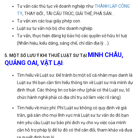
Tư vấn các thủ tục về doanh nghiệp như
THÀNH LẬP CÔNG
TY
, THAY ĐỔI , TÁI CẤU TRÚC, GIẢI THỂ, PHÁ SẢN ..
Tư vấn xin các loại giấy phép con.
Luật sư tư vấn nội bộ cho doanh nghiệp.
Tư vấn, thực hiện đăng ký bảo hộ các quyền sở hữu trí tuệ
(Nhãn hiệu, kiểu dáng, sáng chế, chỉ dẫn địa lý ...).
MINH CHÂU,
5. MỘT SỐ LƯU Ý KHI THUÊ LUẬT SƯ TẠI
QUẢNG OAI, VẬT LẠI
:
Tìm hiểu về Luật sư: Để tránh bị một số cá nhân mạo danh là
Luật sư thì bạn cần tìm hiểu thông tin về Luật sư mà mình dự
định thuê. Các thông tin cơ bản như (phải có thẻ Luật sư, tổ
chức hành nghề phải có địa chỉ trụ sở làm việc rõ ràng).
Tìm hiểu về mức phí: Phí Luật sư không có quy định về giá
trần, giá sàn cho mọi lĩnh vực mà Luật sư tư vấn do đó bạn
nên yêu cầu Luật sư báo phí dich vụ cho vụ việc của mình
cần hỗ trợ pháp lý để từ đó có thể cân đối, tham khảo và đưa
ra quyết định hợp lý.