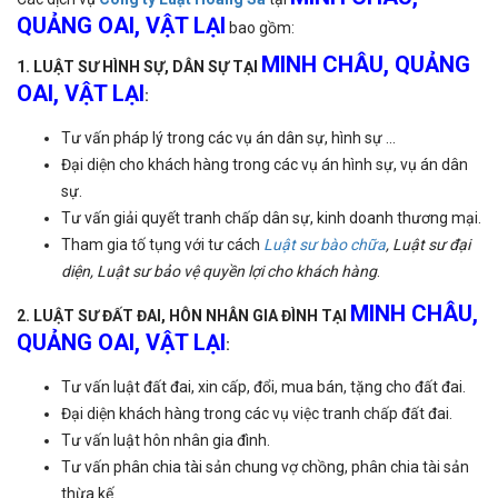
QUẢNG OAI, VẬT LẠI
bao gồm:
MINH CHÂU, QUẢNG
1. LUẬT SƯ HÌNH SỰ, DÂN SỰ TẠI
OAI, VẬT LẠI
:
Tư vấn pháp lý trong các vụ án dân sự, hình sự ...
Đại diện cho khách hàng trong các vụ án hình sự, vụ án dân
sự.
Tư vấn giải quyết tranh chấp dân sự, kinh doanh thương mại.
Tham gia tố tụng với tư cách
Luật sư bào chữa
, Luật sư đại
diện, Luật sư bảo vệ quyền lợi cho khách hàng
.
MINH CHÂU,
2. LUẬT SƯ ĐẤT ĐAI, HÔN NHÂN GIA ĐÌNH TẠI
QUẢNG OAI, VẬT LẠI
:
Tư vấn luật đất đai, xin cấp, đổi, mua bán, tặng cho đất đai.
Đại diện khách hàng trong các vụ việc tranh chấp đất đai.
Tư vấn luật hôn nhân gia đình.
Tư vấn phân chia tài sản chung vợ chồng, phân chia tài sản
thừa kế.