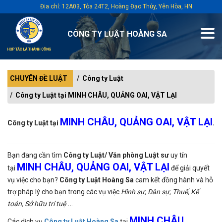
Địa chỉ: 12A03, Tòa 24T2, Hoàng Đạo Thúy, Yên Hòa, HN
CÔNG TY LUẬT HOÀNG SA
CHUYÊN ĐỀ LUẬT
Công ty Luật
Công ty Luật tại MINH CHÂU, QUẢNG OAI, VẬT LẠI
MINH CHÂU, QUẢNG OAI, VẬT LẠI
Công ty Luật tại
.
Bạn đang cần tìm
Công ty Luật/ Văn phòng Luật sư
uy tín
MINH CHÂU, QUẢNG OAI, VẬT LẠI
tại
để giải quyết
vụ việc cho bạn?
Công ty Luật Hoàng Sa
cam kết đồng hành và hỗ
trợ pháp lý cho bạn trong các vụ việc
Hình sự, Dân sự, Thuế, Kế
toán, Sở hữu trí tuệ ..
.
MINH CHÂU,
Các dịch vụ
Công ty Luật Hoàng Sa
tại