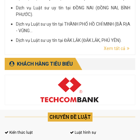
Dịch vụ Luật sư uy tín tại ĐỒNG NAI (ĐỒNG NAI, BÌNH
PHƯỚC).
Dịch vụ Luật sư uy tín tại THÀNH PHỐ HỒ CHÍ MINH (BÀ RỊA
- VŨNG...
Dịch vụ Luật sư uy tín tại ĐẮK LẮK (ĐẮK LẮK, PHÚ YÊN).
Xem tất cả
Dịch vụ Luật sư uy tín tại LÂM ĐỒNG (LÂM ĐỒNG, ĐẮK
NÔNG, BÌNH THUẬN).
KHÁCH HÀNG TIÊU BIỂU
CHUYÊN ĐỀ LUẬT
Kiến thức luật
Luật hình sự