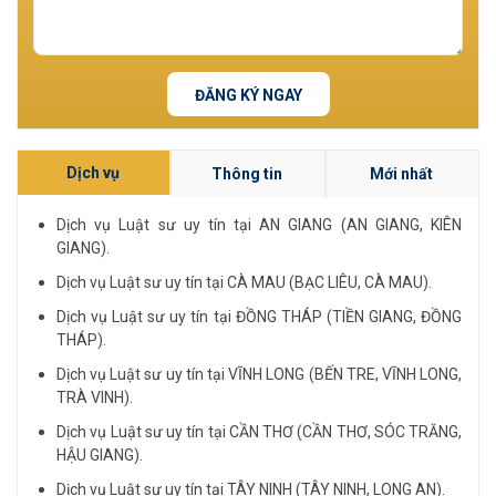
ĐĂNG KÝ NGAY
Dịch vụ
Thông tin
Mới nhất
Dịch vụ Luật sư uy tín tại AN GIANG (AN GIANG, KIÊN
GIANG).
Dịch vụ Luật sư uy tín tại CÀ MAU (BẠC LIÊU, CÀ MAU).
Dịch vụ Luật sư uy tín tại ĐỒNG THÁP (TIỀN GIANG, ĐỒNG
THÁP).
Dịch vụ Luật sư uy tín tại VĨNH LONG (BẾN TRE, VĨNH LONG,
TRÀ VINH).
Dịch vụ Luật sư uy tín tại CẦN THƠ (CẦN THƠ, SÓC TRĂNG,
HẬU GIANG).
Dịch vụ Luật sư uy tín tại TÂY NINH (TÂY NINH, LONG AN).