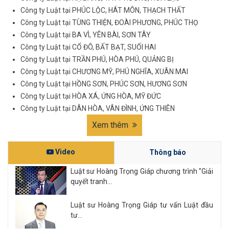
Công ty Luật tại PHÚC LỘC, HÁT MÔN, THẠCH THẤT
Công ty Luật tại TÙNG THIỆN, ĐOÀI PHƯƠNG, PHÚC THỌ
Công ty Luật tại BA VÌ, YÊN BÀI, SƠN TÂY
Công ty Luật tại CỔ ĐÔ, BẤT BẠT, SUỐI HAI
Công ty Luật tại TRẦN PHÚ, HÒA PHÚ, QUẢNG BỊ
Công ty Luật tại CHƯƠNG MỸ, PHÚ NGHĨA, XUÂN MAI
Công ty Luật tại HỒNG SƠN, PHÚC SƠN, HƯƠNG SƠN
Công ty Luật tại HÒA XÁ, ỨNG HÒA, MỸ ĐỨC
Công ty Luật tại DÂN HÒA, VÂN ĐÌNH, ỨNG THIÊN
Xem thêm
Video
Thông báo
Luật sư Hoàng Trọng Giáp chương trình "Giải
quyết tranh...
Luật sư Hoàng Trọng Giáp tư vấn Luật đầu
tư...