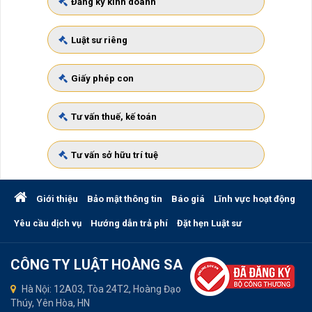
Đăng ký kinh doanh
Luật sư riêng
Giấy phép con
Tư vấn thuế, kế toán
Tư vấn sở hữu trí tuệ
Giới thiệu
Bảo mật thông tin
Báo giá
Lĩnh vực hoạt động
Yêu cầu dịch vụ
Hướng dẫn trả phí
Đặt hẹn Luật sư
CÔNG TY LUẬT HOÀNG SA
Hà Nội: 12A03, Tòa 24T2, Hoàng Đạo
Thúy, Yên Hòa, HN