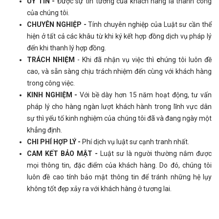
UY TÍN -
Được sự tin tưởng của khách hàng là thành công
của chúng tôi.
CHUYÊN NGHIỆP -
Tính chuyên nghiệp của Luật sư cần thể
hiện ở tất cả các khâu từ khi ký kết hợp đồng dịch vụ pháp lý
đến khi thanh lý hợp đồng.
TRÁCH NHIỆM
- Khi đã nhận vụ việc thì
c
húng tôi luôn đề
cao, và sẵn sàng chịu trách nhiệm đến cùng với khách hàng
trong công việc.
KINH NGHIỆM -
Với bề dày hơn 15 năm hoạt động, tư vấn
pháp lý cho hàng ngàn lượt khách hành trong lĩnh vực dân
sự thì yếu tố kinh nghiệm của chúng tôi đã và đang ngày một
khẳng định.
CHI PHÍ HỢP LÝ -
Phí dịch vụ luật sư cạnh tranh nhất.
CAM KẾT BẢO MẬT -
Luật sư là người thường nắm được
mọi thông tin, đặc điểm của khách hàng. Do đó, chúng tôi
luôn đề cao tính bảo mật thông tin để tránh những hệ lụy
không tốt đẹp xảy ra với khách hàng ở tương lai.