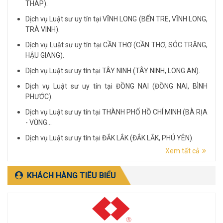
THÁP).
Dịch vụ Luật sư uy tín tại VĨNH LONG (BẾN TRE, VĨNH LONG,
TRÀ VINH).
Dịch vụ Luật sư uy tín tại CẦN THƠ (CẦN THƠ, SÓC TRĂNG,
HẬU GIANG).
Dịch vụ Luật sư uy tín tại TÂY NINH (TÂY NINH, LONG AN).
Dịch vụ Luật sư uy tín tại ĐỒNG NAI (ĐỒNG NAI, BÌNH
PHƯỚC).
Dịch vụ Luật sư uy tín tại THÀNH PHỐ HỒ CHÍ MINH (BÀ RỊA
- VŨNG...
Dịch vụ Luật sư uy tín tại ĐẮK LẮK (ĐẮK LẮK, PHÚ YÊN).
Xem tất cả
Dịch vụ Luật sư uy tín tại LÂM ĐỒNG (LÂM ĐỒNG, ĐẮK
NÔNG, BÌNH THUẬN).
KHÁCH HÀNG TIÊU BIỂU