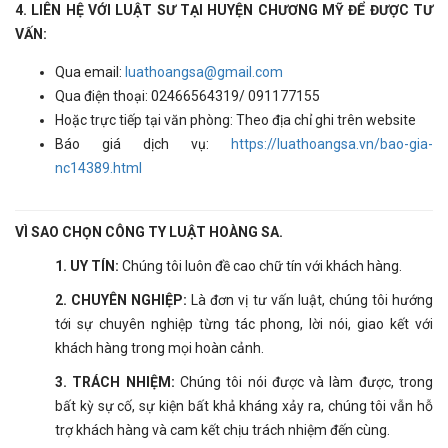
4. LIÊN HỆ VỚI LUẬT SƯ TẠI
HUYỆN CHƯƠNG MỸ
ĐỂ ĐƯỢC TƯ
VẤN:
Qua email:
luathoangsa@gmail.com
Qua điện thoại: 02466564319/ 091177155
Hoặc trực tiếp tại văn phòng: Theo địa chỉ ghi trên website
Báo giá dịch vụ:
https://luathoangsa.vn/bao-gia-
nc14389.html
VÌ SAO CHỌN CÔNG TY LUẬT HOÀNG SA.
1. UY TÍN:
Chúng tôi luôn đề cao chữ tín với khách hàng.
2. CHUYÊN NGHIỆP:
Là đơn vị tư vấn luật, chúng tôi hướng
tới sự chuyên nghiệp từng tác phong, lời nói, giao kết với
khách hàng trong mọi hoàn cảnh.
3. TRÁCH NHIỆM:
Chúng tôi nói được và làm được, trong
bất kỳ sự cố, sự kiện bất khả kháng xảy ra, chúng tôi vẫn hỗ
trợ khách hàng và cam kết chịu trách nhiệm đến cùng.