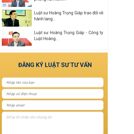
Luật sư Hoàng Trọng Giáp trao đổi về
hành lang...
Luật sư Hoàng Trọng Giáp - Công ty
Luật Hoàng...
Xem tất cả
ĐĂNG KÝ LUẬT SƯ TƯ VẤN