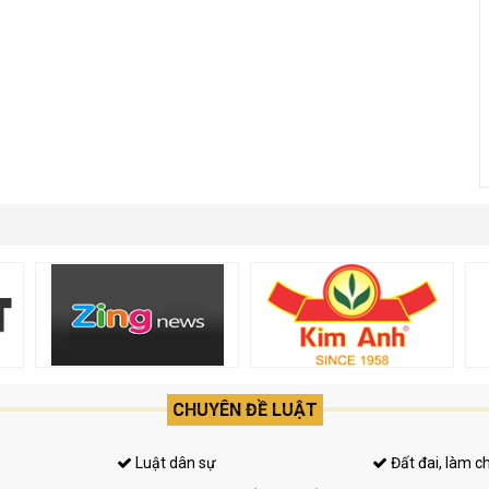
CHUYÊN ĐỀ LUẬT
Luật dân sự
Đất đai, làm c