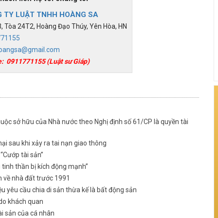
 TY LUẬT TNHH HOÀNG SA
 Tòa 24T2, Hoàng Đạo Thúy, Yên Hòa, HN
771155
oangsa@gmail.com
e:
0911771155
(Luật sư Giáp)
uộc sở hữu của Nhà nước theo Nghị định số 61/CP là quyền tài
hại sau khi xảy ra tai nạn giao thông
 “Cướp tài sản”
i tinh thần bị kích động mạnh”
nh về nhà đất trước 1991
ệu yêu cầu chia di sản thừa kế là bất động sản
ý do khách quan
ài sản của cá nhân