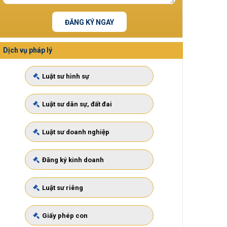
ĐĂNG KÝ NGAY
Dịch vụ pháp lý
Luật sư hình sự
Luật sư dân sự, đất đai
Luật sư doanh nghiệp
Đăng ký kinh doanh
Luật sư riêng
Giấy phép con