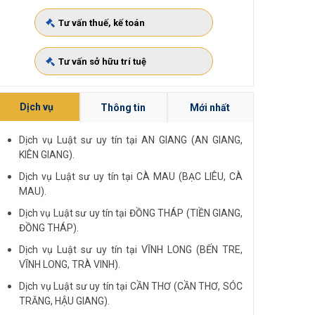
Tư vấn thuế, kế toán
Tư vấn sở hữu trí tuệ
Dịch vụ
Thông tin
Mới nhất
Dịch vụ Luật sư uy tín tại AN GIANG (AN GIANG,
KIÊN GIANG).
Dịch vụ Luật sư uy tín tại CÀ MAU (BẠC LIÊU, CÀ
MAU).
Dịch vụ Luật sư uy tín tại ĐỒNG THÁP (TIỀN GIANG,
ĐỒNG THÁP).
Dịch vụ Luật sư uy tín tại VĨNH LONG (BẾN TRE,
VĨNH LONG, TRÀ VINH).
Dịch vụ Luật sư uy tín tại CẦN THƠ (CẦN THƠ, SÓC
TRĂNG, HẬU GIANG).