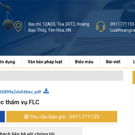
Địa chỉ: 12A03, Tòa 24T2, Hoàng
0911771155
Đạo Thúy, Yên Hòa, HN
Luathoangs
ển dụng
Văn bản pháp luật
Biểu mẫu
Bài viết
36899a2de56bec.pdf
úc thẩm vụ FLC
Yêu cầu báo giá
- 0911771155
h liên hệ với chúng tôi