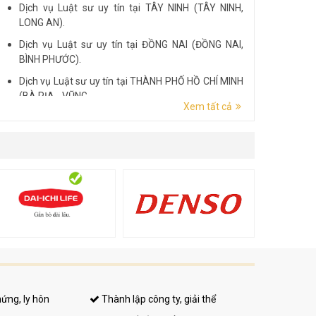
Dịch vụ Luật sư uy tín tại TÂY NINH (TÂY NINH,
LONG AN).
Dịch vụ Luật sư uy tín tại ĐỒNG NAI (ĐỒNG NAI,
BÌNH PHƯỚC).
Dịch vụ Luật sư uy tín tại THÀNH PHỐ HỒ CHÍ MINH
(BÀ RỊA - VŨNG...
Xem tất cả
Dịch vụ Luật sư uy tín tại ĐẮK LẮK (ĐẮK LẮK, PHÚ
YÊN).
Dịch vụ Luật sư uy tín tại LÂM ĐỒNG (LÂM ĐỒNG,
ĐẮK NÔNG, BÌNH THUẬN).
hứng, ly hôn
Thành lập công ty, giải thể