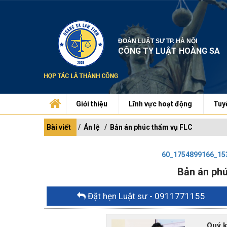
ĐOÀN LUẬT SƯ TP. HÀ NỘI
CÔNG TY LUẬT HOÀNG SA
Giới thiệu
Lĩnh vực hoạt động
Tuy
Bài viết
Án lệ
Bản án phúc thẩm vụ FLC
60_1754899166_15
Bản án ph
Đặt hẹn Luật sư
- 0911771155
Quý khác